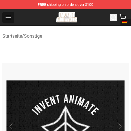
FREE
shipping on orders over $100
Invent Animate Shop - Official Invent Animate Merchandi
Open menu
Startseite
/
Sonstige