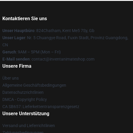
Kontaktieren Sie uns
Unser Hauptbüro
: 824Chatham, Kent Me5 7Sy, Gb
Unser Lager
: Nr. 5 Chuangye Road, Fuxin Stadt, Provinz Guangdong,
CN
Geruch
: 9AM – 5PM (Mon – Fri)
E-Mail senden
: contact@inventanimateshop.com
Unsere Firma
Über uns
Allgemeine Geschäftsbedingungen
Datenschutzrichtlinien
DMCA - Copyright Policy
CA SB657: Lieferkettentransparenzgesetz
Unsere Unterstützung
Versand und Lieferrichtlinien
Zahlungsbedingungen