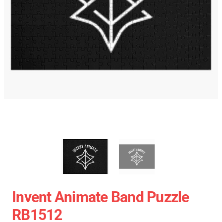
Invent Animate Band Puzzle
RB1512