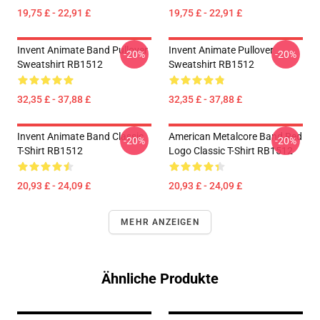
19,75 £ - 22,91 £
19,75 £ - 22,91 £
Invent Animate Band Pullover
Invent Animate Pullover
-20%
-20%
Sweatshirt RB1512
Sweatshirt RB1512
32,35 £ - 37,88 £
32,35 £ - 37,88 £
Invent Animate Band Classic
American Metalcore Band Red
-20%
-20%
T-Shirt RB1512
Logo Classic T-Shirt RB1512
20,93 £ - 24,09 £
20,93 £ - 24,09 £
MEHR ANZEIGEN
Ähnliche Produkte