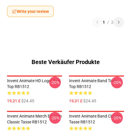
Write your review
1
/
2
Beste Verkäufer Produkte
Invent Animate HD Logo Tank
Invent Animate Band Tank
-20%
-20%
Top RB1512
Top RB1512
19,31 £
$24.45
19,31 £
$24.45
Invent Animate Merch Elysium
Invent Animate Band Classic
-20%
-20%
Classic Tasse RB1512
Tasse RB1512