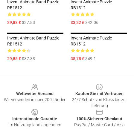
Invent Animate Band Puzzle
Invent Animate Puzzle
RB1512
RB1512
29,88 £
$37.83
33,22 £
$42.06
Invent Animate Band Puzzle
Invent Animate Puzzle
RB1512
RB1512
29,88 £
$37.83
38,78 £
$49.1
Footer
Weltweiter Versand
Kaufen Sie mit Vertrauen
Wir versenden in über 200 Länder
24/7 Schutz von Klicks bis zur
Lieferung
Internationale Garantie
100% Sicherer Checkout
Im Nutzungsland angeboten
PayPal / MasterCard / Visa