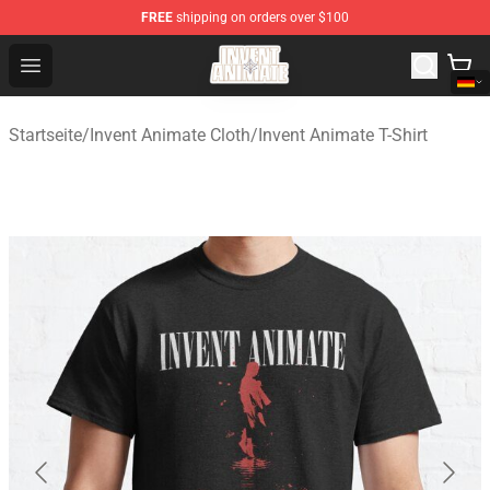
FREE
shipping on orders over $100
Invent Animate Shop - Official Invent Animate Merchandi
Open menu
Startseite
/
Invent Animate Cloth
/
Invent Animate T-Shirt