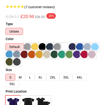
(7 customer reviews)
£26.17
£20.94
-20%
$26.50
Type
Unisex
Color
Default
Size
S
M
L
XL
2XL
3XL
4XL
5XL
Print Location