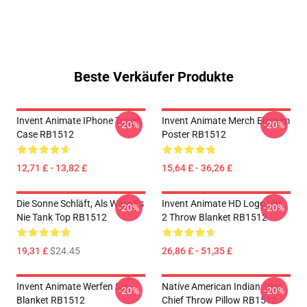
Beste Verkäufer Produkte
Invent Animate IPhone Tough
Invent Animate Merch Elysium
-20%
-20%
Case RB1512
Poster RB1512
12,71 £ - 13,82 £
15,64 £ - 36,26 £
Die Sonne Schläft, Als Wäre Es
Invent Animate HD Logo Ver.
-20%
-20%
Nie Tank Top RB1512
2 Throw Blanket RB1512
19,31 £
$24.45
26,86 £ - 51,35 £
Invent Animate Werfen Sie
Native American Indian: War
-20%
-20%
Blanket RB1512
Chief Throw Pillow RB1512