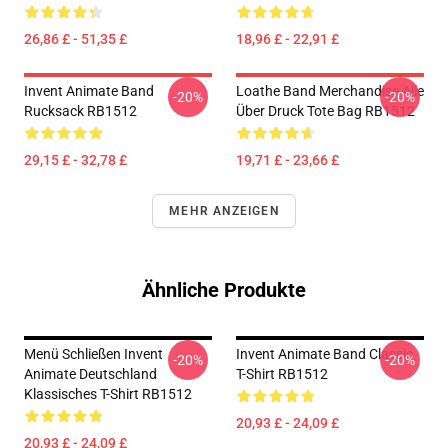
26,86 £ - 51,35 £
18,96 £ - 22,91 £
Invent Animate Band
Loathe Band Merchandise Alle
-20%
-20%
Rucksack RB1512
Über Druck Tote Bag RB1512
29,15 £ - 32,78 £
19,71 £ - 23,66 £
MEHR ANZEIGEN
Ähnliche Produkte
Menü Schließen Invent
Invent Animate Band Classic
-20%
-20%
Animate Deutschland
T-Shirt RB1512
Klassisches T-Shirt RB1512
20,93 £ - 24,09 £
20,93 £ - 24,09 £