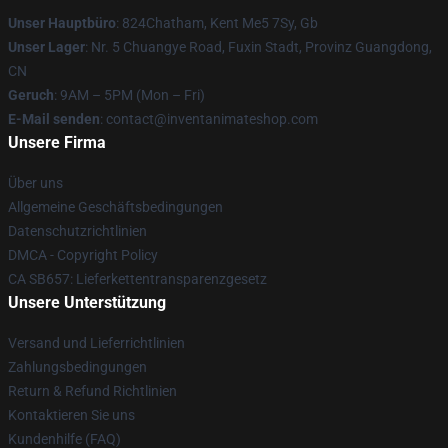
Unser Hauptbüro
: 824Chatham, Kent Me5 7Sy, Gb
Unser Lager
: Nr. 5 Chuangye Road, Fuxin Stadt, Provinz Guangdong,
CN
Geruch
: 9AM – 5PM (Mon – Fri)
E-Mail senden
: contact@inventanimateshop.com
Unsere Firma
Über uns
Allgemeine Geschäftsbedingungen
Datenschutzrichtlinien
DMCA - Copyright Policy
CA SB657: Lieferkettentransparenzgesetz
Unsere Unterstützung
Versand und Lieferrichtlinien
Zahlungsbedingungen
Return & Refund Richtlinien
Kontaktieren Sie uns
Kundenhilfe (FAQ)