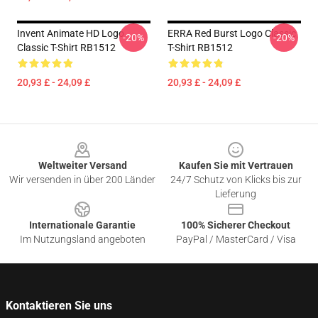
Invent Animate HD Logo
ERRA Red Burst Logo Classic
-20%
-20%
Classic T-Shirt RB1512
T-Shirt RB1512
20,93 £ - 24,09 £
20,93 £ - 24,09 £
Footer
Weltweiter Versand
Kaufen Sie mit Vertrauen
Wir versenden in über 200 Länder
24/7 Schutz von Klicks bis zur
Lieferung
Internationale Garantie
100% Sicherer Checkout
Im Nutzungsland angeboten
PayPal / MasterCard / Visa
Kontaktieren Sie uns