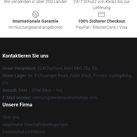
Wir versenden in über 200 Länder
24/7 Schutz von Klicks bis zur
Lieferung
Internationale Garantie
100% Sicherer Checkout
Im Nutzungsland angeboten
PayPal / MasterCard / Visa
Kontaktieren Sie uns
Unser Hauptbüro
: 824Chatham, Kent Me5 7Sy, Gb
Unser Lager
: Nr. 5 Chuangye Road, Fuxin Stadt, Provinz Guangdong,
CN
Geruch
: 9AM – 5PM (Mon – Fri)
E-Mail senden
: contact@inventanimateshop.com
Unsere Firma
Über uns
Allgemeine Geschäftsbedingungen
Datenschutzrichtlinien