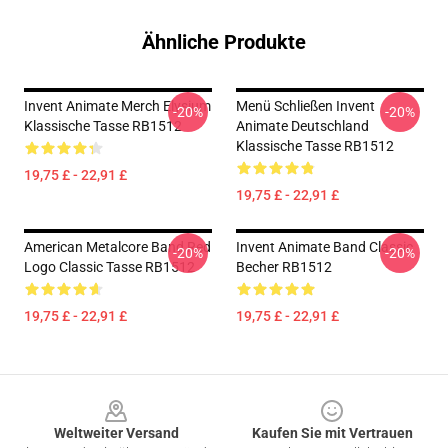
Ähnliche Produkte
Invent Animate Merch Elysium
Menü Schließen Invent
-20%
-20%
Klassische Tasse RB1512
Animate Deutschland
Klassische Tasse RB1512
19,75 £ - 22,91 £
19,75 £ - 22,91 £
American Metalcore Band Red
Invent Animate Band Classic
-20%
-20%
Logo Classic Tasse RB1512
Becher RB1512
19,75 £ - 22,91 £
19,75 £ - 22,91 £
Footer
Weltweiter Versand
Kaufen Sie mit Vertrauen