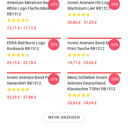
American Metalcore Band
Invent Animate HD-Logo-
-20%
-20%
White Logo Flache Maske
Wachstum Leer RB1512
RB1512
26,86 £ - 51,35 £
15,71 £ - 17,77 £
ERRA Red Burst Logo
Invent Animate Band All Over
-20%
-20%
Rucksack RB1512
Print Tasche RB1512
29,15 £ - 32,78 £
19,71 £ - 23,66 £
Invent Animate Band Pullover
Menü Schließen Invent
-20%
-20%
Sweatshirt RB1512
Animate Deutschland
Klassisches T-Shirt RB1512
32,35 £ - 37,88 £
20,93 £ - 24,09 £
MEHR ANZEIGEN