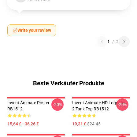
Write your review
1
/
2
Beste Verkäufer Produkte
Invent Animate Poster
Invent Animate HD Logo Ver.
-20%
-20%
RB1512
2 Tank Top RB1512
15,64 £ - 36,26 £
19,31 £
$24.45