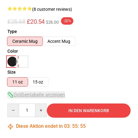
(8 customer reviews)
£25.68
£20.54
-20%
$26.00
Type
Ceramic Mug
Accent Mug
Color
Size
11 oz
15 oz
Größentabelle anzeigen
Quantity
IN DEN WARENKORB
Diese Aktion endet in
03
:
55
:
54