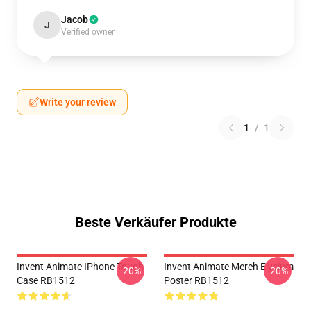
Jacob
J
Verified owner
Write your review
1
/
1
Beste Verkäufer Produkte
Invent Animate IPhone Tough
Invent Animate Merch Elysium
-20%
-20%
Case RB1512
Poster RB1512