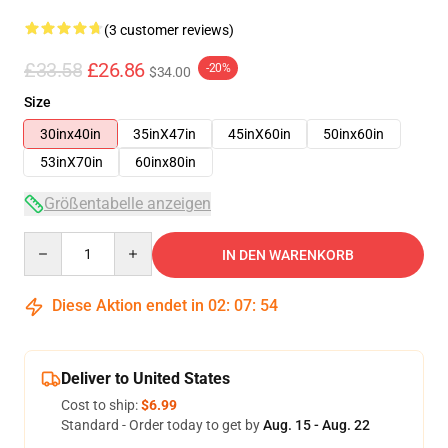
(3 customer reviews)
£33.58
£26.86
-20%
$34.00
Size
30inx40in
35inX47in
45inX60in
50inx60in
53inX70in
60inx80in
Größentabelle anzeigen
Quantity
IN DEN WARENKORB
Diese Aktion endet in
02
:
07
:
53
Deliver to United States
Cost to ship:
$6.99
Standard - Order today to get by
Aug. 15 - Aug. 22