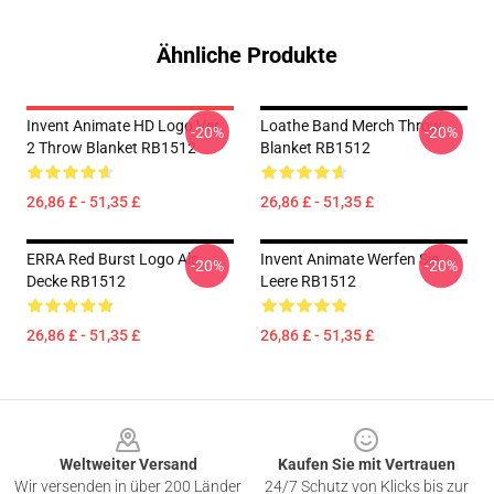
Ähnliche Produkte
Invent Animate HD Logo Ver.
Loathe Band Merch Throw
-20%
-20%
2 Throw Blanket RB1512
Blanket RB1512
26,86 £ - 51,35 £
26,86 £ - 51,35 £
ERRA Red Burst Logo Als
Invent Animate Werfen Sie
-20%
-20%
Decke RB1512
Leere RB1512
26,86 £ - 51,35 £
26,86 £ - 51,35 £
Footer
Weltweiter Versand
Kaufen Sie mit Vertrauen
Wir versenden in über 200 Länder
24/7 Schutz von Klicks bis zur