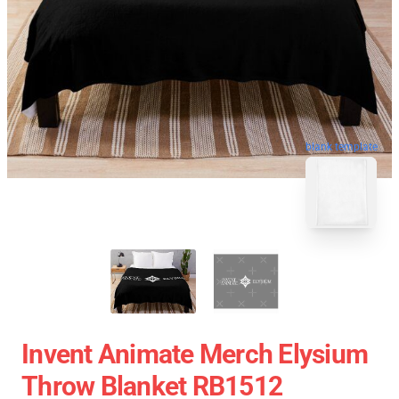
blank template
Invent Animate Merch Elysium
Throw Blanket RB1512