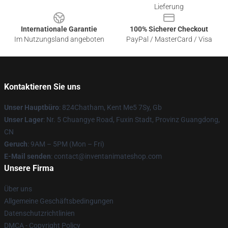
Lieferung
Internationale Garantie
100% Sicherer Checkout
Im Nutzungsland angeboten
PayPal / MasterCard / Visa
Kontaktieren Sie uns
Unser Hauptbüro
: 824Chatham, Kent Me5 7Sy, Gb
Unser Lager
: Nr. 5 Chuangye Road, Fuxin Stadt, Provinz Guangdong,
CN
Geruch
: 9AM – 5PM (Mon – Fri)
E-Mail senden
: contact@inventanimateshop.com
Unsere Firma
Über uns
Allgemeine Geschäftsbedingungen
Datenschutzrichtlinien
DMCA - Copyright Policy