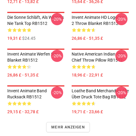
12,71 £ - 13,82 £
15,64 £ - 36,26 £
Die Sonne Schläft, Als Wäre Es
Invent Animate HD Logo Ver.
-20%
-20%
Nie Tank Top RB1512
2 Throw Blanket RB1512
19,31 £
$24.45
26,86 £ - 51,35 £
Invent Animate Werfen Sie
Native American Indian: War
-20%
-20%
Blanket RB1512
Chief Throw Pillow RB1512
26,86 £ - 51,35 £
18,96 £ - 22,91 £
Invent Animate Band
Loathe Band Merchandise Alle
-20%
-20%
Rucksack RB1512
Über Druck Tote Bag RB1512
29,15 £ - 32,78 £
19,71 £ - 23,66 £
MEHR ANZEIGEN