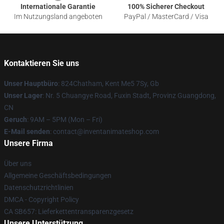
Internationale Garantie
100% Sicherer Checkout
Im Nutzungsland angeboten
PayPal / MasterCard / Visa
Kontaktieren Sie uns
Unser Hauptbüro
: 824Chatham, Kent Me5 7Sy, Gb
Unser Lager
: Nr. 5 Chuangye Road, Fuxin Stadt, Provinz Guangdong,
CN
Geruch
: 9AM – 5PM (Mon – Fri)
E-Mail senden
: contact@inventanimateshop.com
Unsere Firma
Über uns
Allgemeine Geschäftsbedingungen
Datenschutzrichtlinien
DMCA - Copyright Policy
CA SB657: Lieferkettentransparenzgesetz
Unsere Unterstützung