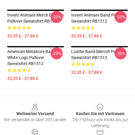
Invent Animate Merch Elysium
Invent Animate Band Pullover
-20%
-20%
Pullover Sweatshirt RB1512
Sweatshirt RB1512
32,35 £ - 37,88 £
32,35 £ - 37,88 £
American Metalcore Band
Loathe Band Mercch Pullover
-20%
-20%
White Logo Pullover
Sweatshirt RB1512
Sweatshirt RB1512
32,35 £ - 37,88 £
32,35 £ - 37,88 £
Footer
Weltweiter Versand
Kaufen Sie mit Vertrauen
Wir versenden in über 200 Länder
24/7 Schutz von Klicks bis zur
Lieferung