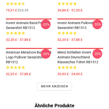
19,31 £
$24.45
26,86 £ - 51,35 £
Invent Animate Band Pullover
Invent Animate Pullover
-20%
-20%
Sweatshirt RB1512
Sweatshirt RB1512
32,35 £ - 37,88 £
32,35 £ - 37,88 £
American Metalcore Band Red
Menü Schließen Invent
-20%
-20%
Logo Pullover Sweatshirt
Animate Deutschland
RB1512
Klassisches T-Shirt RB1512
32,35 £ - 37,88 £
20,93 £ - 24,09 £
MEHR ANZEIGEN
Ähnliche Produkte