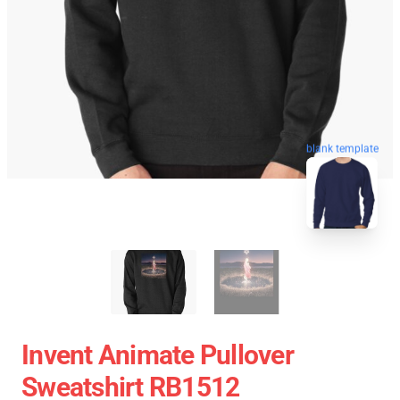
blank template
Invent Animate Pullover
Sweatshirt RB1512