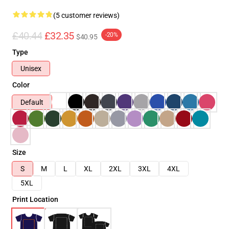
(5 customer reviews)
£40.44
£32.35
-20%
$40.95
Type
Unisex
Color
Default
Size
S
M
L
XL
2XL
3XL
4XL
5XL
Print Location