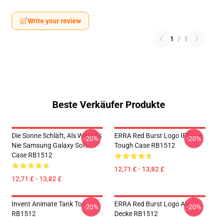
Write your review
1
/
1
Beste Verkäufer Produkte
Die Sonne Schläft, Als Wäre Es
ERRA Red Burst Logo IPhone
-20%
-20%
Nie Samsung Galaxy Soft
Tough Case RB1512
Case RB1512
12,71 £ - 13,82 £
12,71 £ - 13,82 £
Invent Animate Tank Top
ERRA Red Burst Logo Als
-20%
-20%
RB1512
Decke RB1512