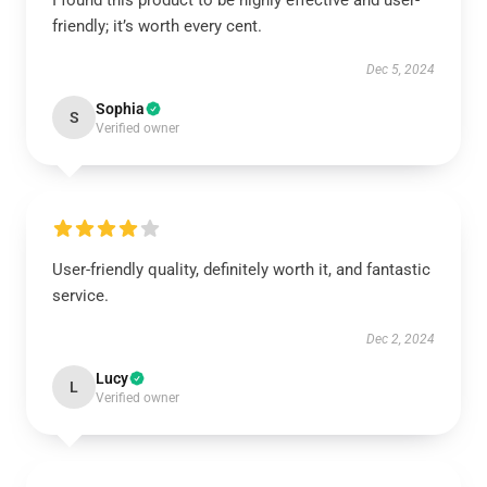
I found this product to be highly effective and user-
friendly; it’s worth every cent.
Dec 5, 2024
Sophia
S
Verified owner
User-friendly quality, definitely worth it, and fantastic
service.
Dec 2, 2024
Lucy
L
Verified owner