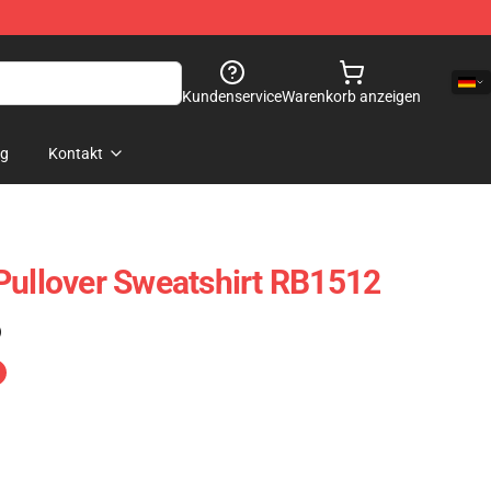
Kundenservice
Warenkorb anzeigen
og
Kontakt
Pullover Sweatshirt RB1512
)