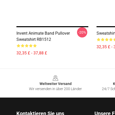
-20%
Invent Animate Band Pullover
Sweatshir
Sweatshirt RB1512
32,35 £ - 
32,35 £ - 37,88 £
Footer
Weltweiter Versand
K
Wir versenden in über 200 Länder
24/7 Sch
Kontaktieren Sie uns
Unsere F