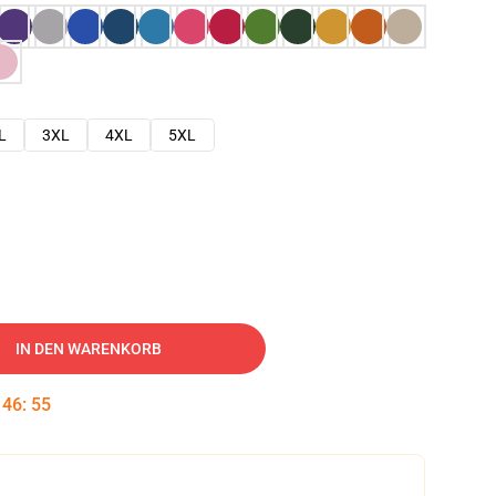
L
3XL
4XL
5XL
IN DEN WARENKORB
:
46
:
54