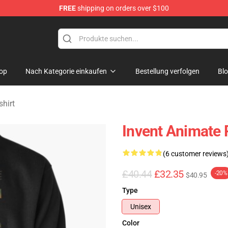
FREE
shipping on orders over $100
dise Store
op
Nach Kategorie einkaufen
Bestellung verfolgen
Bl
hirt
Invent Animate 
(6 customer reviews
£40.44
£32.35
-20%
$40.95
Type
Unisex
Color