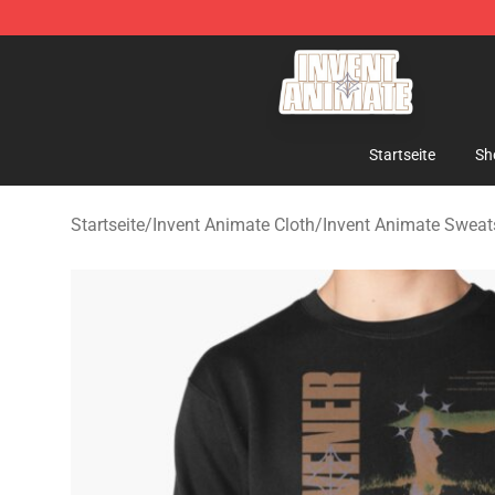
Invent Animate Shop - Official Invent Animate Merchan
Startseite
Sh
Startseite
/
Invent Animate Cloth
/
Invent Animate Sweats