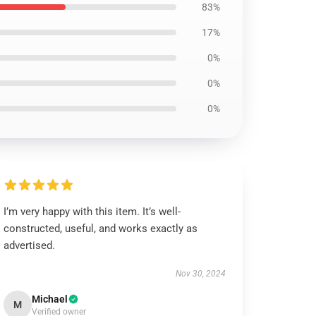
83%
17%
0%
0%
0%
I’m very happy with this item. It’s well-
constructed, useful, and works exactly as
advertised.
Nov 30, 2024
Michael
M
Verified owner