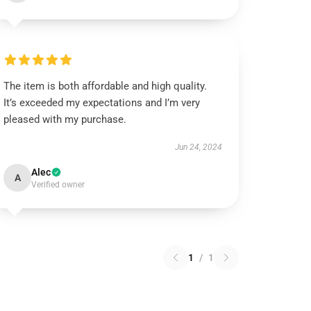
The item is both affordable and high quality.
It’s exceeded my expectations and I’m very
pleased with my purchase.
Jun 24, 2024
Alec
A
Verified owner
1
/
1