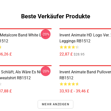
Beste Verkäufer Produkte
-20%
Metalcore Band White Logo
Invent Animate HD Logo Ver. 
B1512
Leggings RB1512
36,26 £
22,87 £
$28.95
-20%
Schläft, Als Wäre Es Nie
Invent Animate Band Pullove
Sweatshirt RB1512
RB1512
37,88 £
33,93 £ - 39,46 £
MEHR ANZEIGEN