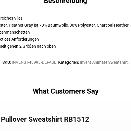
Beschreibung
eiches Vlies
ster. Heather Gray ist 70% Baumwolle, 30% Polyester. Charcoal Heather 
ppenmanschetten
actices Anforderungen
esselt gehen 2 Größen nach oben
SKU
:
INVENST-48998-DEFAULT
Kategorien
:
Invent Animate Sweatshirt
,
What Customers Say
e Pullover Sweatshirt RB1512