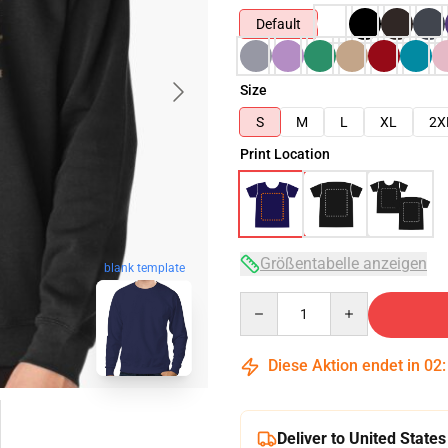
Default
Size
S
M
L
XL
2X
Print Location
Größentabelle anzeigen
blank template
Quantity
Diese Aktion endet in
02
Deliver to United States