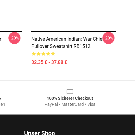
-20%
-20%
r
Native American Indian: War Chief
Pullover Sweatshirt RB1512
32,35 £ - 37,88 £
e
100% Sicherer Checkout
ten
PayPal / MasterCard / Visa
Unser Shop