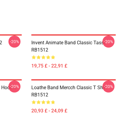
-20%
-20%
2
Invent Animate Band Classic Tasse
RB1512
19,75 £ - 22,91 £
-20%
-20%
r Hoodie
Loathe Band Mercch Classic T Shirt
RB1512
20,93 £ - 24,09 £