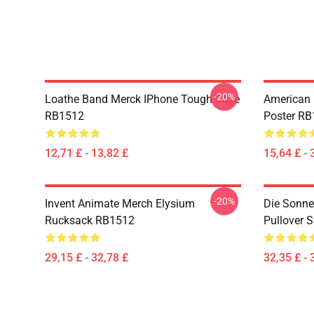
-20%
Loathe Band Merck IPhone Tough Case
American 
RB1512
Poster R
12,71 £ - 13,82 £
15,64 £ - 
-20%
Invent Animate Merch Elysium
Die Sonne 
Rucksack RB1512
Pullover 
29,15 £ - 32,78 £
32,35 £ - 