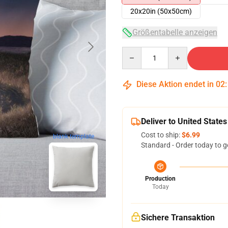
20x20in (50x50cm)
Größentabelle anzeigen
Quantity
Diese Aktion endet in
02
Deliver to United States
Cost to ship:
$6.99
blank template
Standard - Order today to g
Production
Today
Sichere Transaktion