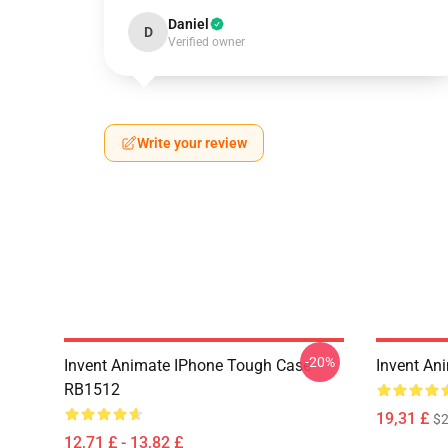
Daniel
D
Verified owner
Write your review
-20%
Invent Animate IPhone Tough Case
Invent An
RB1512
19,31 £
$2
12,71 £ - 13,82 £