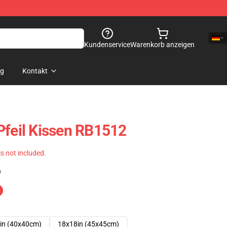
Kundenservice
Warenkorb anzeigen
og
Kontakt
Pfeil Kissen RB1512
 is not included.
)
in (40x40cm)
18x18in (45x45cm)