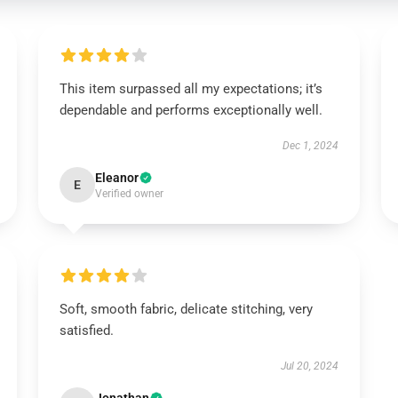
This item surpassed all my expectations; it’s
dependable and performs exceptionally well.
Dec 1, 2024
Eleanor
E
Verified owner
Soft, smooth fabric, delicate stitching, very
satisfied.
Jul 20, 2024