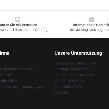
aufen Sie mit Vertrauen
Internationale Garanti
utz von Klicks bis zur Lieferung
Im Nutzungsland angebo
irma
Unsere Unterstützung
Versand und Lieferrichtlinien
Geschäftsbedingungen
Zahlungsbedingungen
ichtlinien
Return & Refund Richtlinien
ight Policy
Kontaktieren Sie uns
eferkettentransparenzgesetz
Kundenhilfe (FAQ)
Whosale