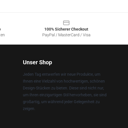
e
100% Sicherer Checkout
ten
PayPal / MasterCard / Visa
Unser Shop
Jeden Tag entwerfen wir neue Produkte, um
Ihnen eine Vielzahl von hochwertigen, schönen
Design-Stücken zu bieten. Diese sind nicht nur,
um Ihren einzigartigen Stil hervorheben, sie sind
großartig, um während jeder Gelegenheit zu
zeigen.