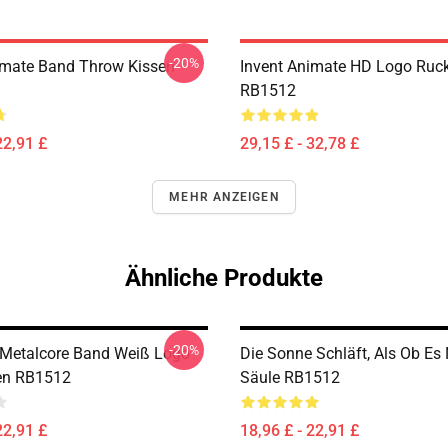
-20%
imate Band Throw Kissen
Invent Animate HD Logo Ruc
RB1512
22,91 £
29,15 £ - 32,78 £
MEHR ANZEIGEN
Ähnliche Produkte
-20%
Metalcore Band Weiß Logo
Die Sonne Schläft, Als Ob Es
sen RB1512
Säule RB1512
22,91 £
18,96 £ - 22,91 £