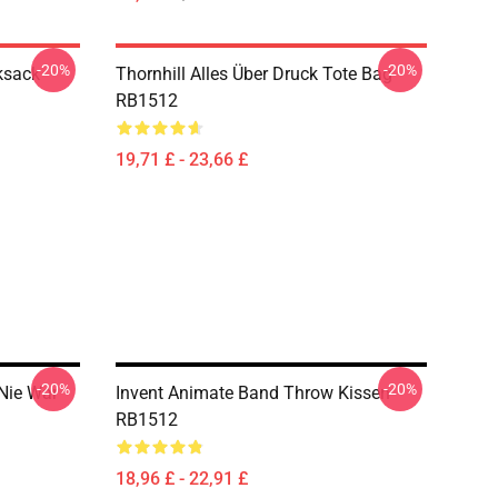
-20%
-20%
ksack
Thornhill Alles Über Druck Tote Bag
RB1512
19,71 £ - 23,66 £
-20%
-20%
 Nie War
Invent Animate Band Throw Kissen
RB1512
18,96 £ - 22,91 £