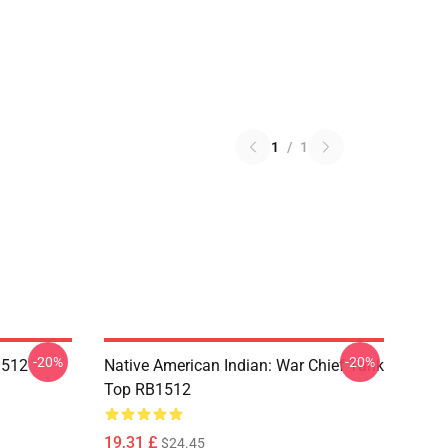
1
/
1
-20%
-20%
1512
Native American Indian: War Chief Tank
Top RB1512
19,31 £
$24.45