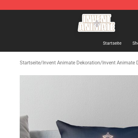
Invent Animate Shop - Official Invent Animate Merchan
Startseite
Sh
Startseite
/
Invent Animate Dekoration
/
Invent Animate 