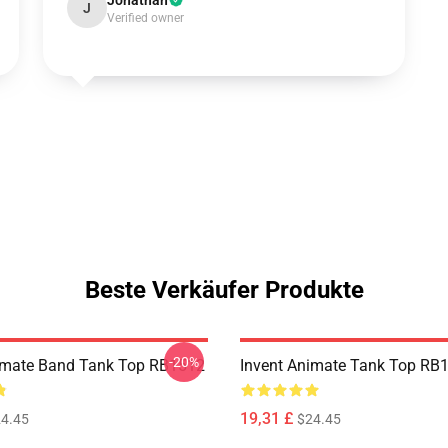
Jonathan
J
Verified owner
Beste Verkäufer Produkte
-20%
imate Band Tank Top RB1512
Invent Animate Tank Top RB
19,31 £
4.45
$24.45