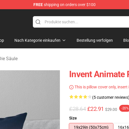
FREE
shipping on orders over $100
dise Store
op
Nach Kategorie einkaufen
Bestellung verfolgen
Bl
Die Säule
Invent Animate 
This is pillow cover only, insert
(5 customer reviews
£28.64
£22.91
-20%
$29.00
Size
19x29in (50x75cm)
16x16