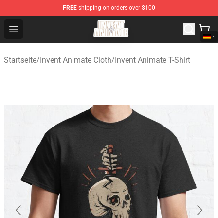
FREE
shipping on orders over $100
Invent Animate Shop - Official Invent Animate Merchandi
Open menu
Startseite
/
Invent Animate Cloth
/
Invent Animate T-Shirt