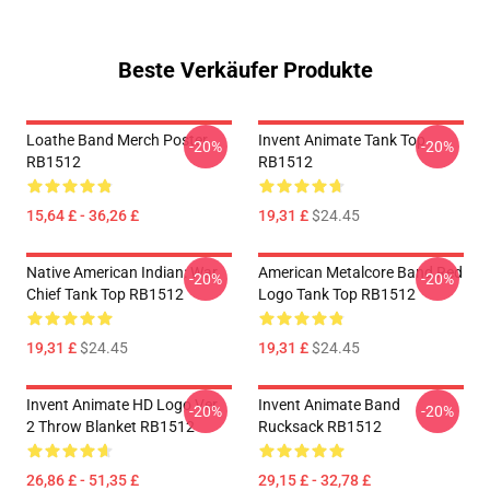
Beste Verkäufer Produkte
Loathe Band Merch Poster
Invent Animate Tank Top
-20%
-20%
RB1512
RB1512
15,64 £ - 36,26 £
19,31 £
$24.45
Native American Indian: War
American Metalcore Band Red
-20%
-20%
Chief Tank Top RB1512
Logo Tank Top RB1512
19,31 £
$24.45
19,31 £
$24.45
Invent Animate HD Logo Ver.
Invent Animate Band
-20%
-20%
2 Throw Blanket RB1512
Rucksack RB1512
26,86 £ - 51,35 £
29,15 £ - 32,78 £