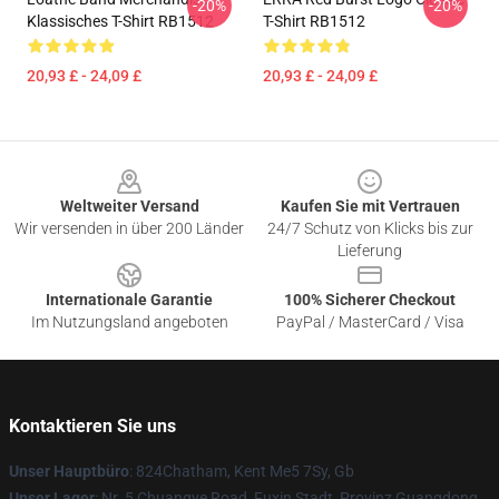
-20%
-20%
Klassisches T-Shirt RB1512
T-Shirt RB1512
20,93 £ - 24,09 £
20,93 £ - 24,09 £
Footer
Weltweiter Versand
Kaufen Sie mit Vertrauen
Wir versenden in über 200 Länder
24/7 Schutz von Klicks bis zur
Lieferung
Internationale Garantie
100% Sicherer Checkout
Im Nutzungsland angeboten
PayPal / MasterCard / Visa
Kontaktieren Sie uns
Unser Hauptbüro
: 824Chatham, Kent Me5 7Sy, Gb
Unser Lager
: Nr. 5 Chuangye Road, Fuxin Stadt, Provinz Guangdong,