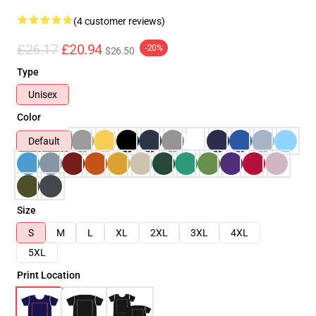
(4 customer reviews)
£26.17
£20.94
-20%
$26.50
Type
Unisex
Color
Default
Size
S
M
L
XL
2XL
3XL
4XL
5XL
Print Location