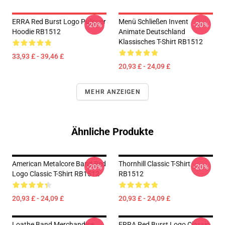
ERRA Red Burst Logo Pullover
Menü Schließen Invent
-20%
-20%
Hoodie RB1512
Animate Deutschland
Klassisches T-Shirt RB1512
33,93 £ - 39,46 £
20,93 £ - 24,09 £
MEHR ANZEIGEN
Ähnliche Produkte
American Metalcore Band Red
Thornhill Classic T-Shirt
-20%
-20%
Logo Classic T-Shirt RB1512
RB1512
20,93 £ - 24,09 £
20,93 £ - 24,09 £
Loathe Band Merchandise
ERRA Red Burst Logo Classic