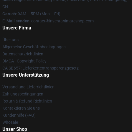
CN
Geruch
: 9AM – 5PM (Mon – Fri)
E-Mail senden
: contact@inventanimateshop.com
Unsere Firma
Über uns
Allgemeine Geschäftsbedingungen
Datenschutzrichtlinien
DMCA - Copyright Policy
CA SB657: Lieferkettentransparenzgesetz
Unsere Unterstützung
Versand und Lieferrichtlinien
Zahlungsbedingungen
Return & Refund Richtlinien
Kontaktieren Sie uns
Kundenhilfe (FAQ)
Whosale
Unser Shop