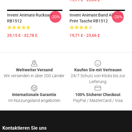
Invent Animate Rucksack
Invent Animate Band All Over
-20%
-20%
RB1512
Print Tasche RB1512
29,15 £ - 32,78 £
19,71 £ - 23,66 £
Footer
Weltweiter Versand
Kaufen Sie mit Vertrauen
Wir versenden in über 200 Länder
24/7 Schutz von Klicks bis zur
Lieferung
Internationale Garantie
100% Sicherer Checkout
Im Nutzungsland angeboten
PayPal / MasterCard / Visa
Kontaktieren Sie uns