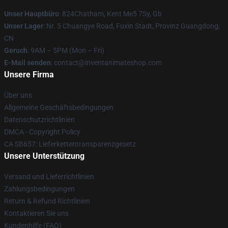
Unser Hauptbüro
: 824Chatham, Kent Me5 7Sy, Gb
Unser Lager
: Nr. 5 Chuangye Road, Fuxin Stadt, Provinz Guangdong,
CN
Geruch
: 9AM – 5PM (Mon – Fri)
E-Mail senden
: contact@inventanimateshop.com
Unsere Firma
Über uns
Allgemeine Geschäftsbedingungen
Datenschutzrichtlinien
DMCA - Copyright Policy
CA SB657: Lieferkettentransparenzgesetz
Unsere Unterstützung
Versand und Lieferrichtlinien
Zahlungsbedingungen
Return & Refund Richtlinien
Kontaktieren Sie uns
Kundenhilfe (FAQ)