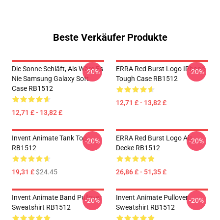
Beste Verkäufer Produkte
Die Sonne Schläft, Als Wäre Es
ERRA Red Burst Logo IPhone
-20%
-20%
Nie Samsung Galaxy Soft
Tough Case RB1512
Case RB1512
12,71 £ - 13,82 £
12,71 £ - 13,82 £
Invent Animate Tank Top
ERRA Red Burst Logo Als
-20%
-20%
RB1512
Decke RB1512
19,31 £
$24.45
26,86 £ - 51,35 £
Invent Animate Band Pullover
Invent Animate Pullover
-20%
-20%
Sweatshirt RB1512
Sweatshirt RB1512