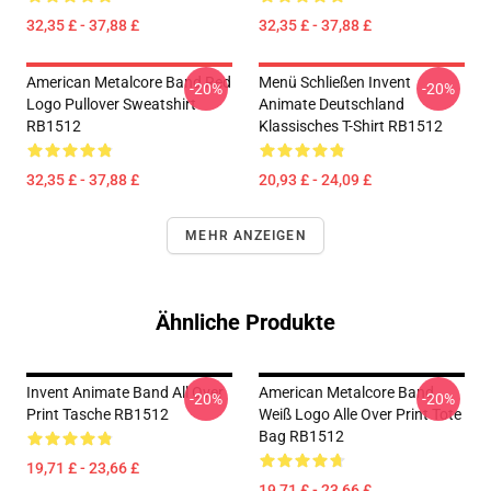
32,35 £ - 37,88 £
32,35 £ - 37,88 £
American Metalcore Band Red
Menü Schließen Invent
-20%
-20%
Logo Pullover Sweatshirt
Animate Deutschland
RB1512
Klassisches T-Shirt RB1512
32,35 £ - 37,88 £
20,93 £ - 24,09 £
MEHR ANZEIGEN
Ähnliche Produkte
Invent Animate Band All Over
American Metalcore Band
-20%
-20%
Print Tasche RB1512
Weiß Logo Alle Over Print Tote
Bag RB1512
19,71 £ - 23,66 £
19,71 £ - 23,66 £