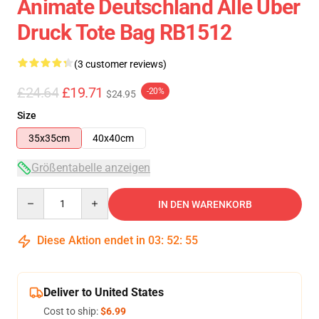
Animate Deutschland Alle Über
Druck Tote Bag RB1512
(3 customer reviews)
£24.64
£19.71
-20%
$24.95
Size
35x35cm
40x40cm
Größentabelle anzeigen
Quantity
IN DEN WARENKORB
Diese Aktion endet in
03
:
52
:
54
Deliver to United States
Cost to ship:
$6.99