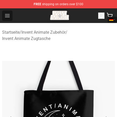
FREE
shipping on orders over $100
Invent Animate Shop - Official Invent Animate Merchandi
Open menu
Startseite
/
Invent Animate Zubehör
/
Invent Animate Zugtasche