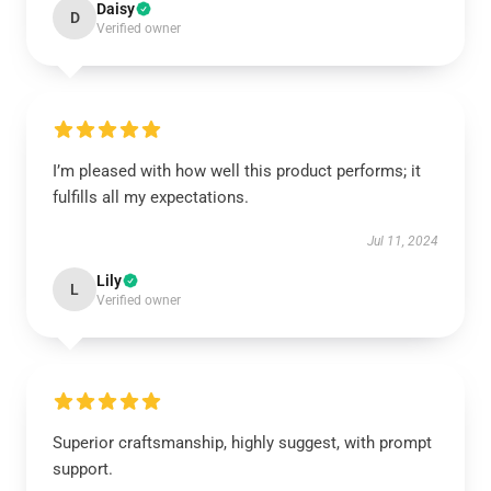
Daisy
D
Verified owner
I’m pleased with how well this product performs; it
fulfills all my expectations.
Jul 11, 2024
Lily
L
Verified owner
Superior craftsmanship, highly suggest, with prompt
support.