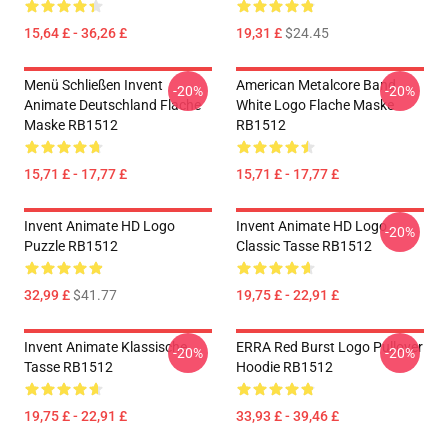
15,64 £ - 36,26 £
19,31 £
$24.45
Menü Schließen Invent
American Metalcore Band
-20%
-20%
Animate Deutschland Flache
White Logo Flache Maske
Maske RB1512
RB1512
15,71 £ - 17,77 £
15,71 £ - 17,77 £
Invent Animate HD Logo
Invent Animate HD Logo
-20%
Puzzle RB1512
Classic Tasse RB1512
32,99 £
$41.77
19,75 £ - 22,91 £
Invent Animate Klassische
ERRA Red Burst Logo Pullover
-20%
-20%
Tasse RB1512
Hoodie RB1512
19,75 £ - 22,91 £
33,93 £ - 39,46 £