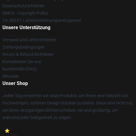
Datenschutzrichtlinien
DMCA - Copyright Policy
CA SB657: Lieferkettentransparenzgesetz
Unsere Unterstützung
Versand und Lieferrichtlinien
Zahlungsbedingungen
Return & Refund Richtlinien
Kontaktieren Sie uns
Kundenhilfe (FAQ)
Whosale
Unser Shop
Jeden Tag entwerfen wir neue Produkte, um Ihnen eine Vielzahl von
hochwertigen, schönen Design-Stücken zu bieten. Diese sind nicht nur,
um Ihren einzigartigen Stil hervorheben, sie sind großartig, um
während jeder Gelegenheit zu zeigen.