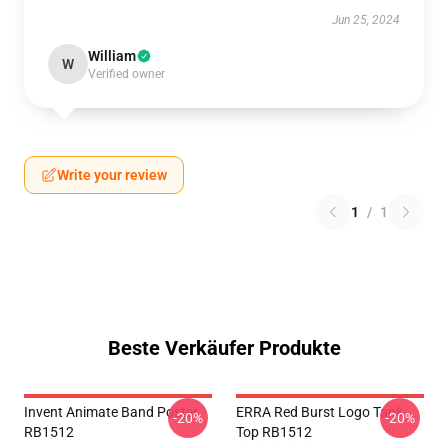
Jun 25, 2024
William
W
Verified owner
Write your review
1
/
1
Beste Verkäufer Produkte
Invent Animate Band Poster
ERRA Red Burst Logo Tank
-20%
-20%
RB1512
Top RB1512