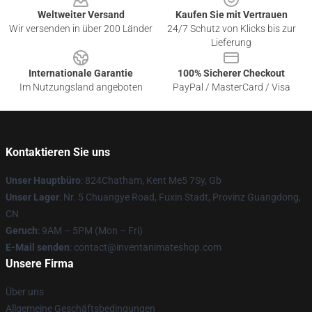
Weltweiter Versand
Kaufen Sie mit Vertrauen
Wir versenden in über 200 Länder
24/7 Schutz von Klicks bis zur
Lieferung
Internationale Garantie
100% Sicherer Checkout
Im Nutzungsland angeboten
PayPal / MasterCard / Visa
Kontaktieren Sie uns
Unser Hauptbüro
: 824Chatham, Kent Me5 7Sy, Gb
Unser Lager
: Nr. 5 Chuangye Road, Fuxin Stadt, Provinz Guangdong,
CN
Geruch
: 9AM – 5PM (Mon – Fri)
E-Mail senden
: contact@inventanimateshop.com
Unsere Firma
Über uns
Allgemeine Geschäftsbedingungen