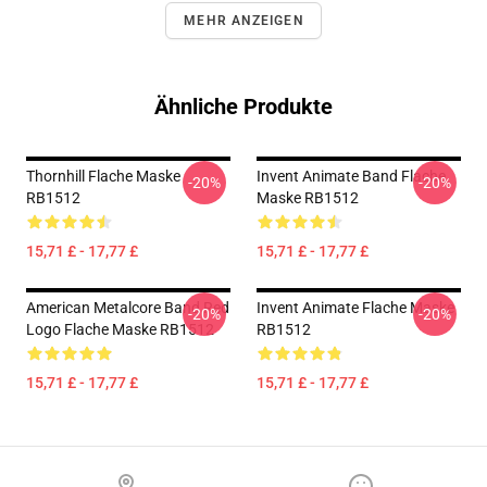
MEHR ANZEIGEN
Ähnliche Produkte
Thornhill Flache Maske
Invent Animate Band Flache
-20%
-20%
RB1512
Maske RB1512
15,71 £ - 17,77 £
15,71 £ - 17,77 £
American Metalcore Band Red
Invent Animate Flache Maske
-20%
-20%
Logo Flache Maske RB1512
RB1512
15,71 £ - 17,77 £
15,71 £ - 17,77 £
Footer