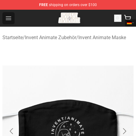
FREE
shipping on orders over $100
Invent Animate Shop - Official Invent Animate Merchandi
Open menu
Startseite
/
Invent Animate Zubehör
/
Invent Animate Maske