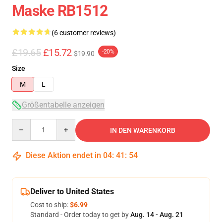
Maske RB1512
(6 customer reviews)
£19.65
£15.72
-20%
$19.90
Size
M
L
Größentabelle anzeigen
Quantity
IN DEN WARENKORB
Diese Aktion endet in
04
:
41
:
54
Deliver to United States
Cost to ship:
$6.99
Standard - Order today to get by
Aug. 14 - Aug. 21