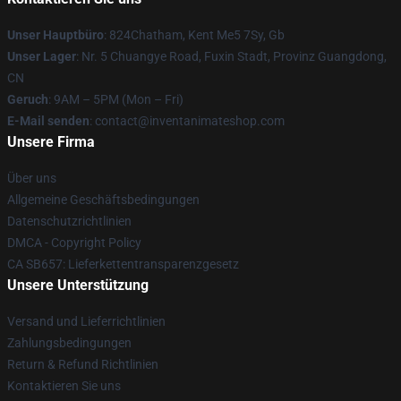
Unser Hauptbüro
: 824Chatham, Kent Me5 7Sy, Gb
Unser Lager
: Nr. 5 Chuangye Road, Fuxin Stadt, Provinz Guangdong,
CN
Geruch
: 9AM – 5PM (Mon – Fri)
E-Mail senden
: contact@inventanimateshop.com
Unsere Firma
Über uns
Allgemeine Geschäftsbedingungen
Datenschutzrichtlinien
DMCA - Copyright Policy
CA SB657: Lieferkettentransparenzgesetz
Unsere Unterstützung
Versand und Lieferrichtlinien
Zahlungsbedingungen
Return & Refund Richtlinien
Kontaktieren Sie uns