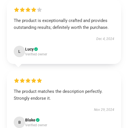
The product is exceptionally crafted and provides
outstanding results; definitely worth the purchase.
Dec 4, 2024
Lucy
L
Verified owner
The product matches the description perfectly.
Strongly endorse it.
Nov 29, 2024
Blake
B
Verified owner