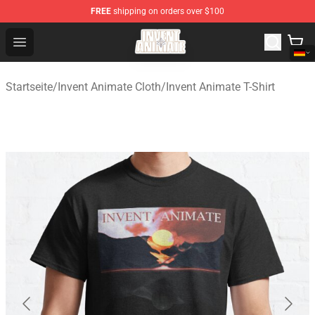
FREE
shipping on orders over $100
Invent Animate Shop - Official Invent Animate Merchandi
Open menu
Startseite
/
Invent Animate Cloth
/
Invent Animate T-Shirt