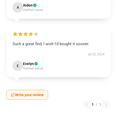
Aiden
A
Verified owner
Such a great find, I wish I’d bought it sooner.
Jul 23, 2024
Evelyn
E
Verified owner
Write your review
1
/
1