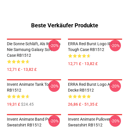
Beste Verkäufer Produkte
Die Sonne Schläft, Als Wäre Es
ERRA Red Burst Logo IPhone
-20%
-20%
Nie Samsung Galaxy Soft
Tough Case RB1512
Case RB1512
12,71 £ - 13,82 £
12,71 £ - 13,82 £
Invent Animate Tank Top
ERRA Red Burst Logo Als
-20%
-20%
RB1512
Decke RB1512
19,31 £
$24.45
26,86 £ - 51,35 £
Invent Animate Band Pullover
Invent Animate Pullover
-20%
-20%
Sweatshirt RB1512
Sweatshirt RB1512