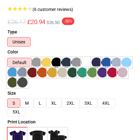
(6 customer reviews)
£26.17
£20.94
-20%
$26.50
Type
Unisex
Color
Default
Size
S
M
L
XL
2XL
3XL
4XL
5XL
Print Location