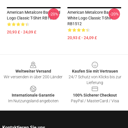
American Metalcore Band Red
American Metalcore Band
-20%
-20%
Logo Classic T-Shirt RB1512
White Logo Classic T-Shirt
RB1512
20,93 £ - 24,09 £
20,93 £ - 24,09 £
Footer
Weltweiter Versand
Kaufen Sie mit Vertrauen
Wir versenden in über 200 Länder
24/7 Schutz von Klicks bis zur
Lieferung
Internationale Garantie
100% Sicherer Checkout
Im Nutzungsland angeboten
PayPal / MasterCard / Visa
Kontaktieren Sie uns