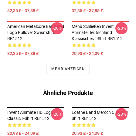
32,35 £ - 37,88 £
32,35 £ - 37,88 £
American Metalcore Band Red
Menü Schließen Invent
-20%
-20%
Logo Pullover Sweatshirt
Animate Deutschland
RB1512
Klassisches T-Shirt RB1512
32,35 £ - 37,88 £
20,93 £ - 24,09 £
MEHR ANZEIGEN
Ähnliche Produkte
Invent Animate HD Logo
Loathe Band Mercch Classic T
-20%
-20%
Classic T-Shirt RB1512
Shirt RB1512
20,93 £ - 24,09 £
20,93 £ - 24,09 £