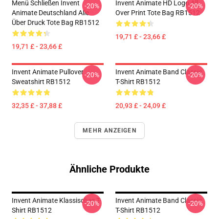
Menü Schließen Invent
Invent Animate HD Logo All
-20%
-20%
Animate Deutschland Alle
Over Print Tote Bag RB1512
Über Druck Tote Bag RB1512
19,71 £ - 23,66 £
19,71 £ - 23,66 £
Invent Animate Pullover
Invent Animate Band Classic
-20%
-20%
Sweatshirt RB1512
T-Shirt RB1512
32,35 £ - 37,88 £
20,93 £ - 24,09 £
MEHR ANZEIGEN
Ähnliche Produkte
Invent Animate Klassisches T-
Invent Animate Band Classic
-20%
-20%
Shirt RB1512
T-Shirt RB1512