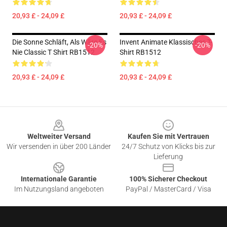
20,93 £ - 24,09 £
20,93 £ - 24,09 £
Die Sonne Schläft, Als Wäre Es
Invent Animate Klassisches T-
-20%
-20%
Nie Classic T Shirt RB1512
Shirt RB1512
20,93 £ - 24,09 £
20,93 £ - 24,09 £
Footer
Weltweiter Versand
Kaufen Sie mit Vertrauen
Wir versenden in über 200 Länder
24/7 Schutz von Klicks bis zur
Lieferung
Internationale Garantie
100% Sicherer Checkout
Im Nutzungsland angeboten
PayPal / MasterCard / Visa