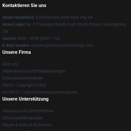
Kontaktieren Sie uns
Unser Hauptbüro
: 824Chatham, Kent Me5 7Sy, Gb
Unser Lager
: Nr. 5 Chuangye Road, Fuxin Stadt, Provinz Guangdong,
CN
Geruch
: 9AM – 5PM (Mon – Fri)
E-Mail senden
: contact@inventanimateshop.com
Unsere Firma
Über uns
Allgemeine Geschäftsbedingungen
Datenschutzrichtlinien
DMCA - Copyright Policy
CA SB657: Lieferkettentransparenzgesetz
Unsere Unterstützung
Versand und Lieferrichtlinien
Zahlungsbedingungen
Return & Refund Richtlinien