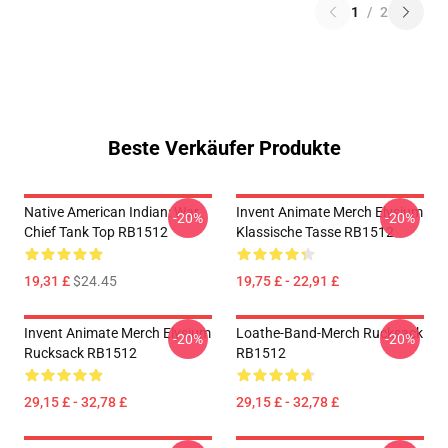
1
/
2
Beste Verkäufer Produkte
Native American Indian: War
Invent Animate Merch Elysium
-20%
-20%
Chief Tank Top RB1512
Klassische Tasse RB1512
19,31 £
$24.45
19,75 £ - 22,91 £
Invent Animate Merch Elysium
Loathe-Band-Merch Rucksack
-20%
-20%
Rucksack RB1512
RB1512
29,15 £ - 32,78 £
29,15 £ - 32,78 £