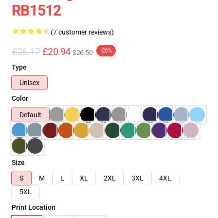
RB1512
(7 customer reviews)
£26.17
£20.94
-20%
$26.50
Type
Unisex
Color
Default
Size
S
M
L
XL
2XL
3XL
4XL
5XL
Print Location