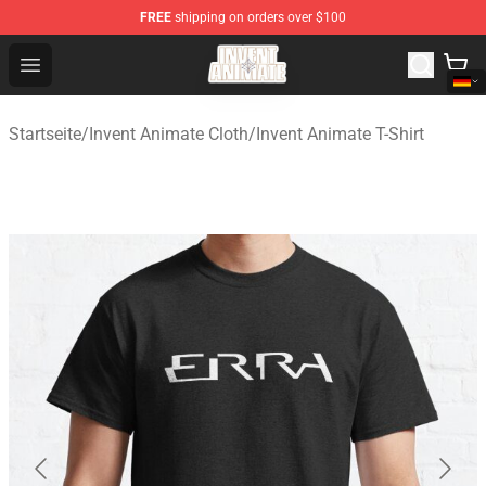
FREE
shipping on orders over $100
Invent Animate Shop - Official Invent Animate Merchandi
Open menu
Startseite
/
Invent Animate Cloth
/
Invent Animate T-Shirt