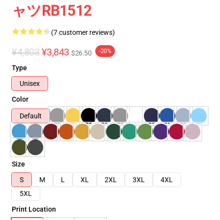
ャツRB1512
(7 customer reviews)
¥4,803
¥3,843
-20%
$26.50
Type
Unisex
Color
Default
Size
S
M
L
XL
2XL
3XL
4XL
5XL
Print Location