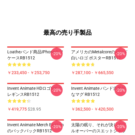
最高の売り手製品
Loatheバンド商品iPhoneタフ
アメリカのmetalcoreのバンド
-20%
-20%
ケースRB1512
白いロゴ ポスターRB1512
￥233,450 - ￥253,750
￥287,100 - ￥665,550
Invent Animate HDロゴVer. 2
Invent Animate バンド古典的
-20%
-20%
レギンスRB1512
なマグ RB1512
￥419,775
$28.95
￥362,500 - ￥420,500
Invent Animate Merch Elysium
太陽の眠り、それが決してプ
-20%
-20%
のバックパックRB1512
ルオーバーのスエットシャツ