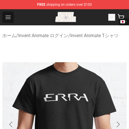
FREE
shipping on orders over $100
Invent Animate Shop - Official Invent Animate Merchandi
Open menu
ホーム
/
Invent Animate ログイン
/
Invent Animate Tシャツ