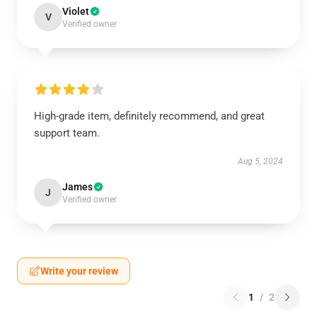
Violet
V
Verified owner
High-grade item, definitely recommend, and great
support team.
Aug 5, 2024
James
J
Verified owner
Write your review
1
/
2