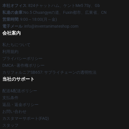
本社オフィス
: 824チャットハム、ケントMe5 7Sy、Gb
私達の倉庫
:No.5 Chuangyeの道、Fuxin都市、広東省、CN
営業時間
: 9:00～18:00(月～金)
電子メール
: info@inventanimateshop.com
会社案内
私たちについて
利用規約
プライバシーポリシー
DMCA - 著作権ポリシー
カリフォルニアSB657: サプライチェーンの透明性法
当社のサポート
配送&配送ポリシー
支払条件
返品・返金ポリシー
お問い合わせ
カスタマーサポート(FAQ)
スタッフ