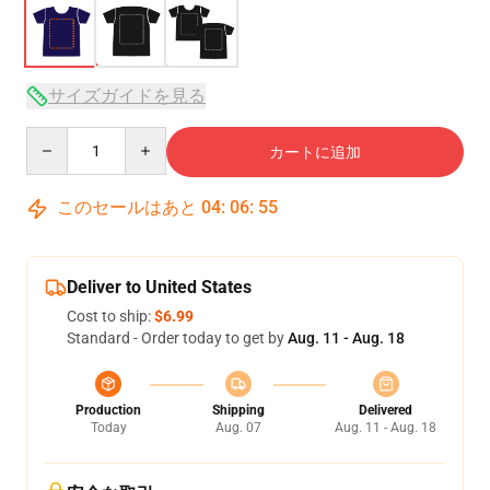
サイズガイドを見る
Quantity
カートに追加
このセールはあと
04
:
06
:
54
Deliver to United States
Cost to ship:
$6.99
Standard - Order today to get by
Aug. 11 - Aug. 18
Production
Shipping
Delivered
Today
Aug. 07
Aug. 11 - Aug. 18