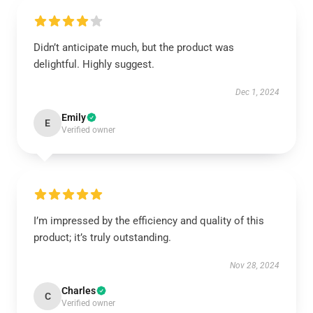
Didn’t anticipate much, but the product was
delightful. Highly suggest.
Dec 1, 2024
Emily
E
Verified owner
I’m impressed by the efficiency and quality of this
product; it’s truly outstanding.
Nov 28, 2024
Charles
C
Verified owner