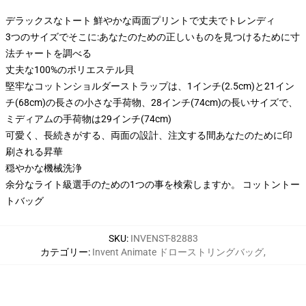
デラックスなトート 鮮やかな両面プリントで丈夫でトレンディ
3つのサイズでそこに:あなたのための正しいものを見つけるために寸
法チャートを調べる
丈夫な100%のポリエステル貝
堅牢なコットンショルダーストラップは、1インチ(2.5cm)と21イン
チ(68cm)の長さの小さな手荷物、28インチ(74cm)の長いサイズで、
ミディアムの手荷物は29インチ(74cm)
可愛く、長続きがする、両面の設計、注文する間あなたのために印
刷される昇華
穏やかな機械洗浄
余分なライト級選手のための1つの事を検索しますか。 コットントー
トバッグ
SKU
:
INVENST-82883
カテゴリー
:
Invent Animate ドローストリングバッグ
,