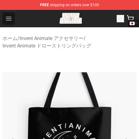
FREE
shipping on orders over $100
Invent Animate Shop - Official Invent Animate Merchandi
Open menu
ホーム
/
Invent Animate アクセサリー
/
Invent Animate ドローストリングバッグ