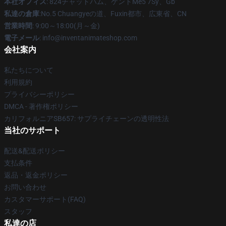
本社オフィス
: 824チャットハム、ケントMe5 7Sy、Gb
私達の倉庫
:No.5 Chuangyeの道、Fuxin都市、広東省、CN
営業時間
: 9:00～18:00(月～金)
電子メール
: info@inventanimateshop.com
会社案内
私たちについて
利用規約
プライバシーポリシー
DMCA - 著作権ポリシー
カリフォルニアSB657: サプライチェーンの透明性法
当社のサポート
配送&配送ポリシー
支払条件
返品・返金ポリシー
お問い合わせ
カスタマーサポート(FAQ)
スタッフ
私達の店