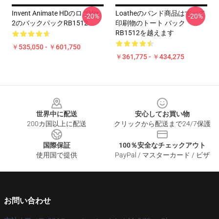
Invent Animate HDのロゴVer.
Loatheのバンド商品はすべて
-20%
-20%
2のバックパックRB1512
印刷物のトート バック
RB1512を越えます
￥535,050 - ￥601,750
￥361,775 - ￥434,275
Footer
世界中に配送
安心してお買い物
200カ国以上に配送
クリックから配送まで24/7保護
国際保証
100％安全なチェックアウト
使用国で提供
PayPal / マスターカード / ビザ
お問い合わせ