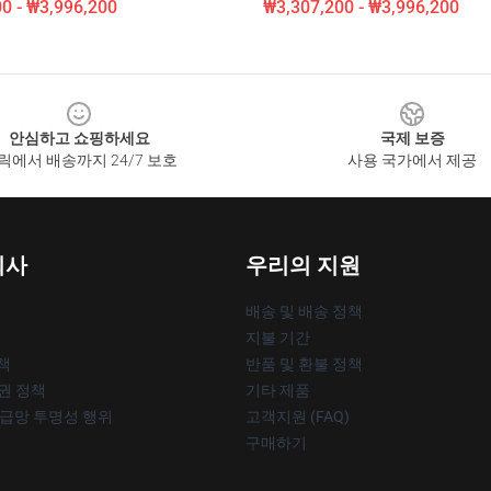
0 - ₩3,996,200
₩3,307,200 - ₩3,996,200
안심하고 쇼핑하세요
국제 보증
릭에서 배송까지 24/7 보호
사용 국가에서 제공
회사
우리의 지원
배송 및 배송 정책
지불 기간
책
반품 및 환불 정책
작권 정책
기타 제품
공급망 투명성 행위
고객지원 (FAQ)
구매하기