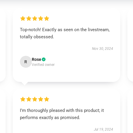
Top-notch! Exactly as seen on the livestream,
totally obsessed.
Nov 30, 2024
Rose
R
Verified owner
I’m thoroughly pleased with this product; it
performs exactly as promised.
Jul 19, 2024