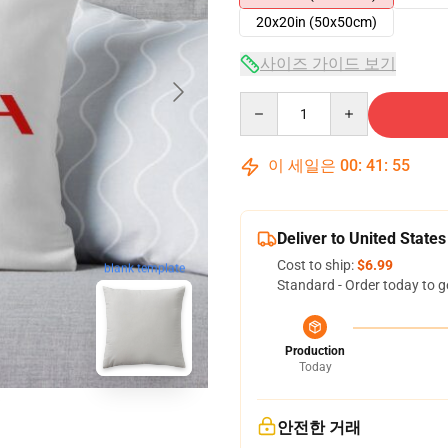
20x20in (50x50cm)
사이즈 가이드 보기
Quantity
이 세일은
00
:
41
:
54
Deliver to United States
Cost to ship:
$6.99
blank template
Standard - Order today to g
Production
Today
안전한 거래