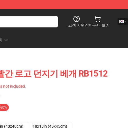
고객 지원
장바구니 보기
처
빨간 로고 던지기 베개 RB1512
 is not included.
)
-20%
in (40x40cm)
18x18in (45x45cm)