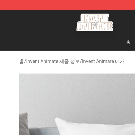
Invent Animate Shop - Official Invent Animate Merchan
홈
홈
/
Invent Animate 제품 정보
/
Invent Animate 베개