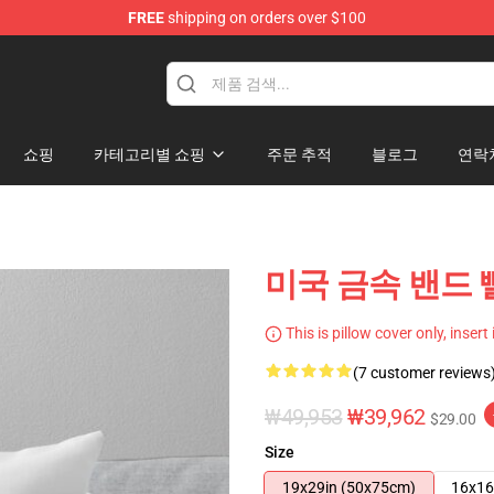
FREE
shipping on orders over $100
dise Store
쇼핑
카테고리별 쇼핑
주문 추적
블로그
연락
미국 금속 밴드 
This is pillow cover only, insert
(7 customer reviews
₩49,953
₩39,962
$29.00
Size
19x29in (50x75cm)
16x16