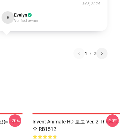
Jul 8, 2024
Evelyn
E
Verified owner
1
/
2
-20%
-20%
가없는 경우
Invent Animate HD 로고 Ver. 2 Throw 담
요 RB1512