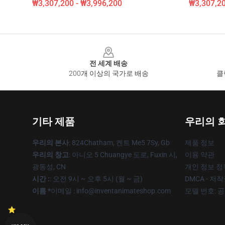
₩3,307,200 - ₩3,996,200
₩3,307,20
Footer
전 세계 배송
200개 이상의 국가로 배송
클
기타 제품
우리의 
우리의 본사
: 824Chatham, 켄트 Me5 7Sy, Gb
제품 정보
우리의 창고
: 아니오 5 Chuangye 도로, Fuxin 시,
이용 약관
광동성, CN
개인 정보 정
시간 :
: 오전 9시 ~ 오후 5시 (월 ~ 금)
DMCA - 저
이름 *
이메일 : info@inventanimateshop.com
모델 번호: 