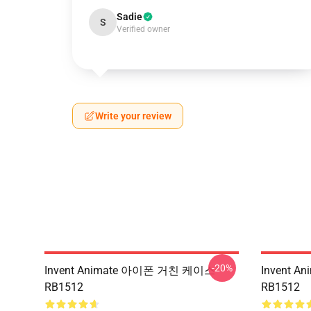
Sadie
S
Verified owner
Write your review
-20%
Invent Animate 아이폰 거친 케이스
Invent 
RB1512
RB1512