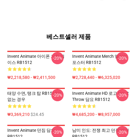
베스트셀러 제품
Invent Animate 아이폰 거친 케
Invent Animate Merch 엘리엄
-20%
-20%
이스 RB1512
포스터 RB1512
₩2,218,580 - ₩2,411,500
₩2,728,440 - ₩6,325,020
태양 수면, 탱크 탑 RB1512가
Invent Animate HD 로고 Ver. 2
-20%
-20%
없는 경우
Throw 담요 RB1512
₩3,369,210
$24.45
₩4,685,200 - ₩8,957,000
Invent Animate 던짐 담요
남미 인도: 전쟁 최고 던짐 베개
-20%
-20%
RB1512
RB1512