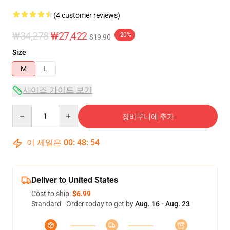
(4 customer reviews)
₩34,278
₩27,422
-20%
$19.90
Size
M
L
사이즈 가이드 보기
Quantity
장바구니에 추가
이 세일은
00
:
48
:
54
Deliver to United States
Cost to ship:
$6.99
Standard - Order today to get by
Aug. 16 - Aug. 23