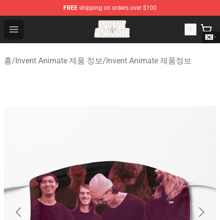
FREE
shipping on orders over $100
Invent Animate Shop - Official Invent Animate Merchandi
Open menu
홈
/
Invent Animate 제품 정보
/
Invent Animate 제품정보