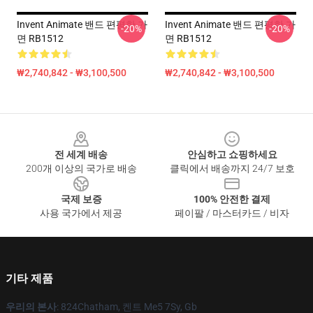
Invent Animate 밴드 편평한 가
Invent Animate 밴드 편평한 가
-20%
-20%
면 RB1512
면 RB1512
₩2,740,842 - ₩3,100,500
₩2,740,842 - ₩3,100,500
Footer
전 세계 배송
안심하고 쇼핑하세요
200개 이상의 국가로 배송
클릭에서 배송까지 24/7 보호
국제 보증
100% 안전한 결제
사용 국가에서 제공
페이팔 / 마스터카드 / 비자
기타 제품
우리의 본사
: 824Chatham, 켄트 Me5 7Sy, Gb