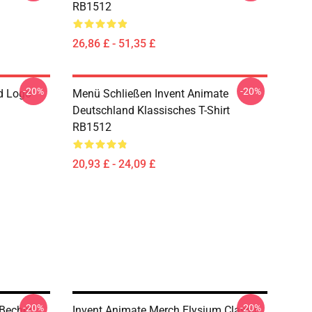
RB1512
26,86 £ - 51,35 £
-20%
-20%
d Logo
Menü Schließen Invent Animate
Deutschland Klassisches T-Shirt
RB1512
20,93 £ - 24,09 £
-20%
-20%
 Becher
Invent Animate Merch Elysium Classic