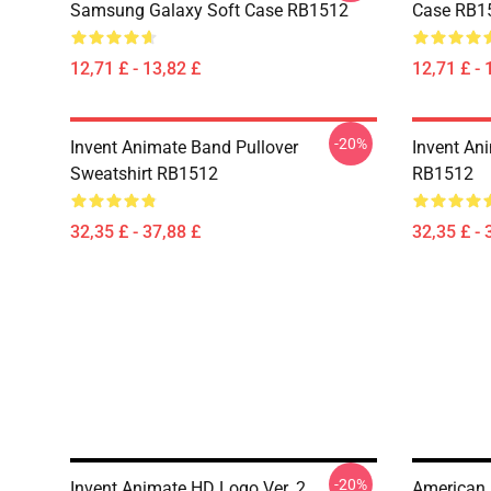
Samsung Galaxy Soft Case RB1512
Case RB1
12,71 £ - 13,82 £
12,71 £ - 
-20%
Invent Animate Band Pullover
Invent An
Sweatshirt RB1512
RB1512
32,35 £ - 37,88 £
32,35 £ - 
-20%
Invent Animate HD Logo Ver. 2
American 