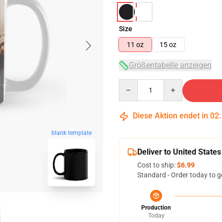
Size
11 oz
15 oz
Größentabelle anzeigen
Quantity
Diese Aktion endet in
02
blank template
Deliver to United States
Cost to ship:
$6.99
Standard - Order today to g
Production
Today