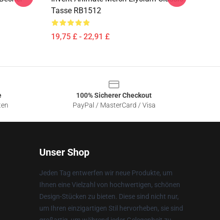
Tasse RB1512
19,75 £ - 22,91 £
e
100% Sicherer Checkout
ten
PayPal / MasterCard / Visa
Unser Shop
Jeden Tag entwerfen wir neue Produkte, um
Ihnen eine Vielzahl von hochwertigen, schönen
Design-Stücken zu bieten. Diese sind nicht nur,
um Ihren einzigartigen Stil hervorheben, sie sind