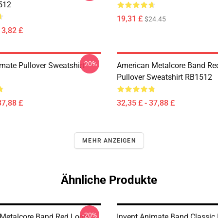
512
19,31 £
$24.45
13,82 £
-20%
imate Pullover Sweatshirt
American Metalcore Band Re
Pullover Sweatshirt RB1512
37,88 £
32,35 £ - 37,88 £
MEHR ANZEIGEN
Ähnliche Produkte
-20%
Metalcore Band Red Logo
Invent Animate Band Classic