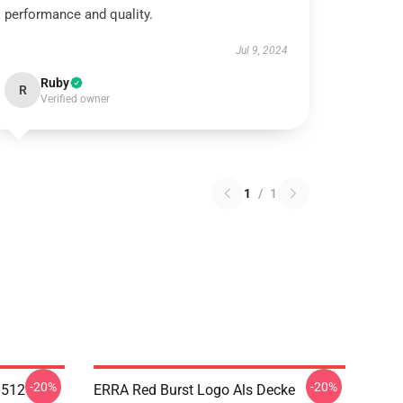
performance and quality.
Jul 9, 2024
Ruby
R
Verified owner
1
/
1
-20%
-20%
1512
ERRA Red Burst Logo Als Decke