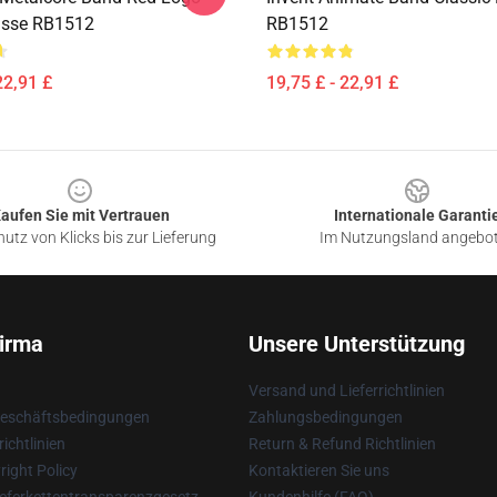
asse RB1512
RB1512
22,91 £
19,75 £ - 22,91 £
aufen Sie mit Vertrauen
Internationale Garanti
utz von Klicks bis zur Lieferung
Im Nutzungsland angebo
irma
Unsere Unterstützung
Versand und Lieferrichtlinien
Geschäftsbedingungen
Zahlungsbedingungen
ichtlinien
Return & Refund Richtlinien
ight Policy
Kontaktieren Sie uns