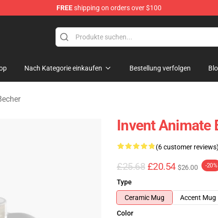
FREE
shipping on orders over $100
dise Store
op
Nach Kategorie einkaufen
Bestellung verfolgen
Bl
Becher
Invent Animate 
(6 customer reviews
£25.68
£20.54
-20%
$26.00
Type
Ceramic Mug
Accent Mug
Color