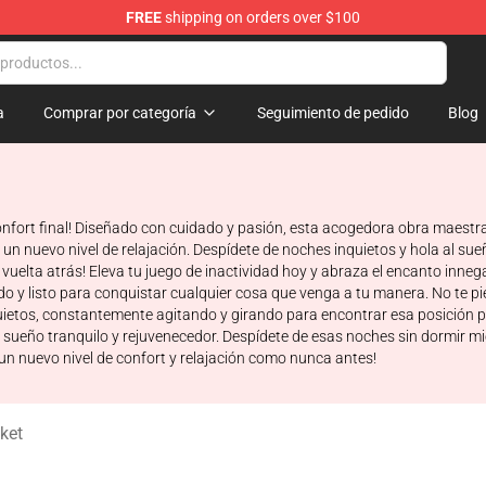
FREE
shipping on orders over $100
dise Store
a
Comprar por categoría
Seguimiento de pedido
Blog
nfort final! Diseñado con cuidado y pasión, esta acogedora obra maestr
un nuevo nivel de relajación. Despídete de noches inquietos y hola al su
vuelta atrás! Eleva tu juego de inactividad hoy y abraza el encanto inne
zado y listo para conquistar cualquier cosa que venga a tu manera. No te p
uietos, constantemente agitando y girando para encontrar esa posición p
n sueño tranquilo y rejuvenecedor. Despídete de esas noches sin dormir m
n nuevo nivel de confort y relajación como nunca antes!
ket