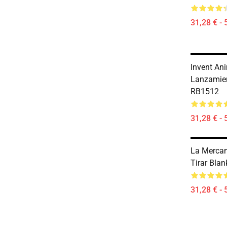
31,28 € - 
Invent An
Lanzamie
RB1512
31,28 € - 
La Mercan
Tirar Bla
31,28 € - 