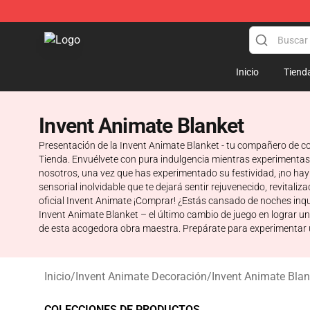
Invent Animate Shop - Official Invent Animate Merchan
Inicio
Tiend
Invent Animate Blanket
Presentación de la Invent Animate Blanket - tu compañero de co
Tienda. Envuélvete con pura indulgencia mientras experimentas 
nosotros, una vez que has experimentado su festividad, ¡no hay 
sensorial inolvidable que te dejará sentir rejuvenecido, revitali
oficial Invent Animate ¡Comprar! ¿Estás cansado de noches inq
Invent Animate Blanket – el último cambio de juego en lograr u
de esta acogedora obra maestra. Prepárate para experimentar u
Inicio
/
Invent Animate Decoración
/
Invent Animate Blan
COLECCIONES DE PRODUCTOS