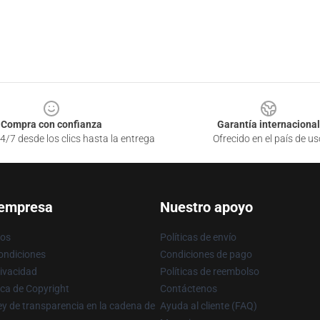
Compra con confianza
Garantía internacional
4/7 desde los clics hasta la entrega
Ofrecido en el país de us
 empresa
Nuestro apoyo
ros
Políticas de envío
ondiciones
Condiciones de pago
rivacidad
Políticas de reembolso
ica de Copyright
Contáctenos
y de transparencia en la cadena de
Ayuda al cliente (FAQ)