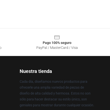
Pago 100% seguro
o
PayPal / MasterCard / Visa
Nuestra tienda
Cada día, diseñamos nuevos productos para
ofrecerle una amplia variedad de piezas de
diseño de alta calidad y hermosa. Estos no son
sólo para hacer destacar su estilo único, son
geniales para mostrar durante cualquier ocasión.