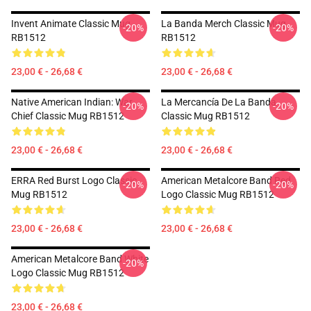
Invent Animate Classic Mug
La Banda Merch Classic Mug
-20%
-20%
RB1512
RB1512
23,00 € - 26,68 €
23,00 € - 26,68 €
Native American Indian: War
La Mercancía De La Banda
-20%
-20%
Chief Classic Mug RB1512
Classic Mug RB1512
23,00 € - 26,68 €
23,00 € - 26,68 €
ERRA Red Burst Logo Classic
American Metalcore Band Red
-20%
-20%
Mug RB1512
Logo Classic Mug RB1512
23,00 € - 26,68 €
23,00 € - 26,68 €
American Metalcore Band White
-20%
Logo Classic Mug RB1512
23,00 € - 26,68 €