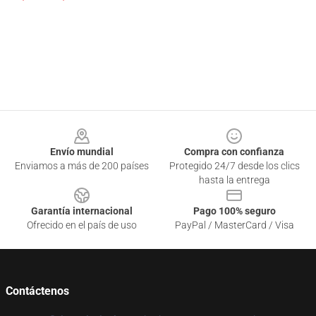
Footer
Envío mundial
Compra con confianza
Enviamos a más de 200 países
Protegido 24/7 desde los clics
hasta la entrega
Garantía internacional
Pago 100% seguro
Ofrecido en el país de uso
PayPal / MasterCard / Visa
Contáctenos