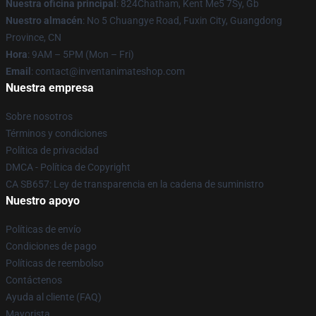
Nuestra oficina principal
: 824Chatham, Kent Me5 7Sy, Gb
Nuestro almacén
: No 5 Chuangye Road, Fuxin City, Guangdong
Province, CN
Hora
: 9AM – 5PM (Mon – Fri)
Email
: contact@inventanimateshop.com
Nuestra empresa
Sobre nosotros
Términos y condiciones
Política de privacidad
DMCA - Política de Copyright
CA SB657: Ley de transparencia en la cadena de suministro
Nuestro apoyo
Políticas de envío
Condiciones de pago
Políticas de reembolso
Contáctenos
Ayuda al cliente (FAQ)
Mayorista