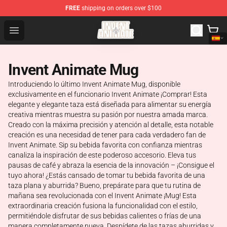
FREE
shipping on orders over $100
Invent Animate Shop - Official Invent Animate Merchandi
Open menu
Invent Animate Mug
Introduciendo lo último Invent Animate Mug, disponible
exclusivamente en el funcionario Invent Animate ¡Comprar! Esta
elegante y elegante taza está diseñada para alimentar su energía
creativa mientras muestra su pasión por nuestra amada marca.
Creado con la máxima precisión y atención al detalle, esta notable
creación es una necesidad de tener para cada verdadero fan de
Invent Animate. Sip su bebida favorita con confianza mientras
canaliza la inspiración de este poderoso accesorio. Eleva tus
pausas de café y abraza la esencia de la innovación – ¡Consigue el
tuyo ahora! ¿Estás cansado de tomar tu bebida favorita de una
taza plana y aburrida? Bueno, prepárate para que tu rutina de
mañana sea revolucionada con el Invent Animate ¡Mug! Esta
extraordinaria creación fusiona la funcionalidad con el estilo,
permitiéndole disfrutar de sus bebidas calientes o frías de una
manera completamente nueva. Despídete de las tazas aburridas y