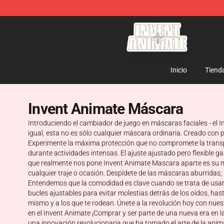
Invent Animate Shop - Official Invent Animate Merchan
Inicio
Tiend
Invent Animate Máscara
Introduciendo el cambiador de juego en máscaras faciales - el
igual, esta no es sólo cualquier máscara ordinaria. Creado con 
Experimente la máxima protección que no compromete la transpir
durante actividades intensas. El ajuste ajustado pero flexible ga
que realmente nos pone Invent Animate Mascara aparte es su me
cualquier traje o ocasión. Despídete de las máscaras aburridas
Entendemos que la comodidad es clave cuando se trata de usar
bucles ajustables para evitar molestias detrás de los oídos, hast
mismo y a los que te rodean. Únete a la revolución hoy con nu
en el Invent Animate ¡Comprar y ser parte de una nueva era en 
una innovación revolucionaria que ha tomado el arte de la ani