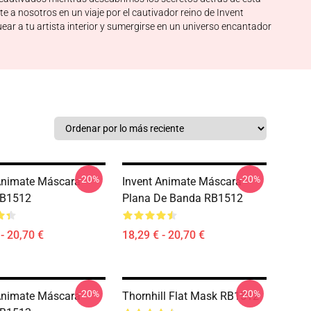
e a nosotros en un viaje por el cautivador reino de Invent
r a tu artista interior y sumergirse en un universo encantador
-20%
-20%
Animate Máscara
Invent Animate Máscara
RB1512
Plana De Banda RB1512
- 20,70 €
18,29 € - 20,70 €
-20%
-20%
Animate Máscara
Thornhill Flat Mask RB1512