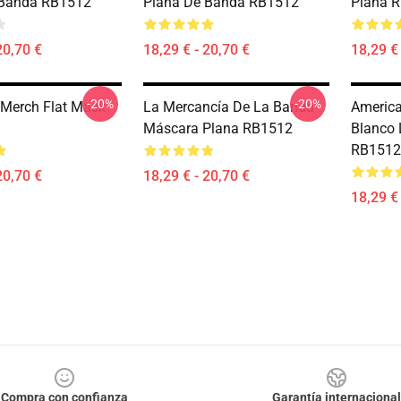
 Banda RB1512
Plana De Banda RB1512
Plana 
20,70 €
18,29 € - 20,70 €
18,29 € 
-20%
-20%
Merch Flat Mask
La Mercancía De La Banda
America
Máscara Plana RB1512
Blanco 
RB1512
20,70 €
18,29 € - 20,70 €
18,29 € 
Compra con confianza
Garantía internacional