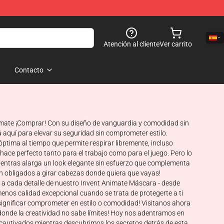
Atención al cliente
Ver carrito
Contacto
nimate ¡Comprar! Con su diseño de vanguardia y comodidad sin
á aquí para elevar su seguridad sin comprometer estilo.
ptima al tiempo que permite respirar libremente, incluso
 hace perfecto tanto para el trabajo como para el juego. Pero lo
ientras alarga un look elegante sin esfuerzo que complementa
n obligados a girar cabezas donde quiera que vayas!
a cada detalle de nuestro Invent Animate Máscara - desde
 menos calidad excepcional cuando se trata de protegerte a ti
ignificar comprometer en estilo o comodidad! Visitanos ahora
donde la creatividad no sabe límites! Hoy nos adentramos en
 cautivados mientras descubrimos los secretos detrás de esta