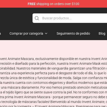
FREE
shipping on orders over $100
dise Store
a
Comprar por categoría
Seguimiento de pedido
Blog
 Invent Animate Mascara, exclusivamente disponible en nuestra Invent A
precisión e diseñado para la perfección, nuestra Invent Animate Mask est
abilidad. Nuestros materiales de vanguardia garantizan una filtración ó
rantiza una experiencia perfecta para el desgaste de todo el día, lo que lo
zcla única de estética y funcionalidad de moda. Salga con confianza m
; la nuestra cuenta con contornos elegantes y diseños modernos que está
 una máscara diariamente. Por eso hemos prestado atención meticulosa 
a el tejido ligero que se siente suave contra la piel. No te conformes con
estra prima Invent Animate Mascara - porque permanecer seguro no debe s
la tecnología de máscaras faciales! Bienvenido al mundo Invent Animate, 
mación por la tormenta – El Invent Animate Máscara. Prepárense para ser