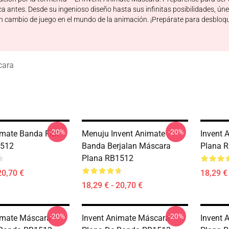
 antes. Desde su ingenioso diseño hasta sus infinitas posibilidades, únet
cambio de juego en el mundo de la animación. ¡Prepárate para desbloquea
cara
-20%
-20%
imate Banda Flat
Menuju Invent Animate
Invent 
512
Banda Berjalan Máscara
Plana 
Plana RB1512
20,70 €
18,29 € 
18,29 € - 20,70 €
-20%
-20%
imate Máscara
Invent Animate Máscara
Invent 