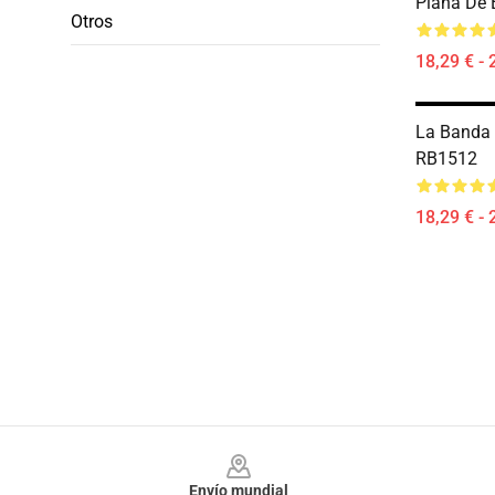
Plana De
Otros
18,29 € - 
La Banda 
RB1512
18,29 € - 
Footer
Envío mundial