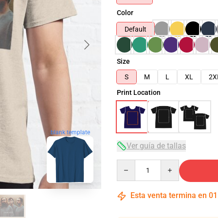
Color
Default
Size
S
M
L
XL
2X
Print Location
blank template
Ver guía de tallas
Quantity
Esta venta termina en
01