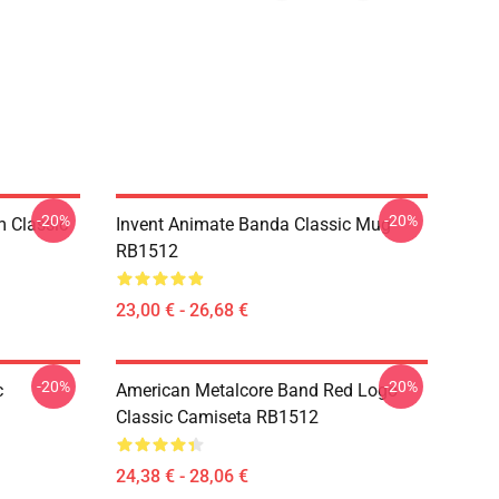
-20%
-20%
m Classic
Invent Animate Banda Classic Mug
RB1512
23,00 € - 26,68 €
-20%
-20%
c
American Metalcore Band Red Logo
Classic Camiseta RB1512
24,38 € - 28,06 €