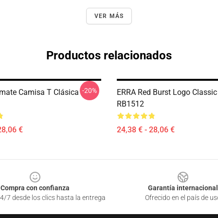
VER MÁS
Productos relacionados
-20%
imate Camisa T Clásica
ERRA Red Burst Logo Classi
RB1512
28,06 €
24,38 € - 28,06 €
Compra con confianza
Garantía internacional
4/7 desde los clics hasta la entrega
Ofrecido en el país de us