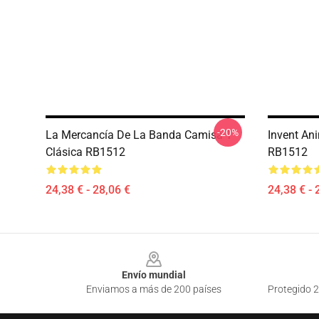
-20%
La Mercancía De La Banda Camisa T
Invent An
Clásica RB1512
RB1512
24,38 € - 28,06 €
24,38 € - 
Footer
Envío mundial
Enviamos a más de 200 países
Protegido 2