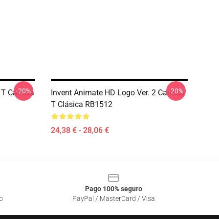
-20%
-20%
c T Camisa
Invent Animate HD Logo Ver. 2 Camisa
T Clásica RB1512
24,38 € - 28,06 €
Pago 100% seguro
o
PayPal / MasterCard / Visa