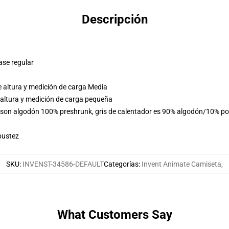
Descripción
ase regular
 altura y medición de carga Media
 altura y medición de carga pequeña
s son algodón 100% preshrunk, gris de calentador es 90% algodón/10% po
bustez
SKU
:
INVENST-34586-DEFAULT
Categorías
:
Invent Animate Camiseta
,
What Customers Say