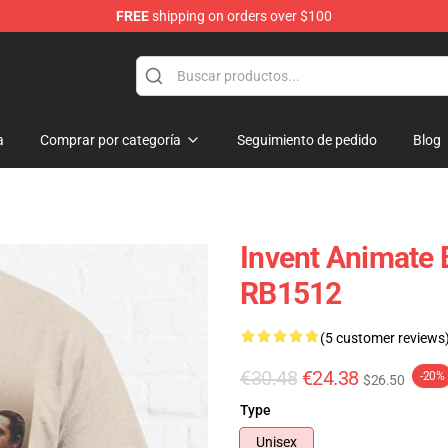
FREE
shipping on orders over $100
dise Store
a
Comprar por categoría
Seguimiento de pedido
Blog
Invent Animate 
RB1512
(5 customer reviews
€30.48
€24.38
-20%
$26.50
Type
Unisex