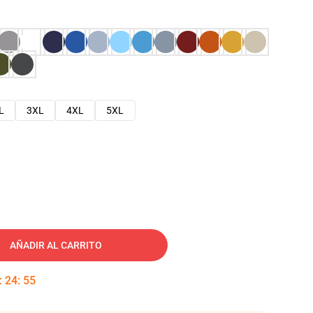
L
3XL
4XL
5XL
AÑADIR AL CARRITO
:
24
:
53