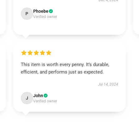
Dec 4, 2024
Phoebe
P
Verified owner
This item is worth every penny. It’s durable,
efficient, and performs just as expected.
Jul 14, 2024
John
J
Verified owner