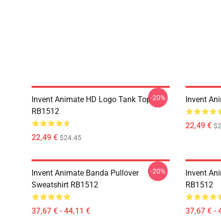
-20%
Invent Animate HD Logo Tank Top
Invent An
RB1512
22,49 €
$2
22,49 €
$24.45
-20%
Invent Animate Banda Pullover
Invent An
Sweatshirt RB1512
RB1512
37,67 € - 44,11 €
37,67 € - 