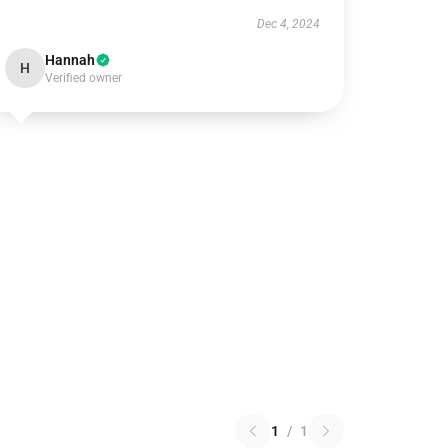
Dec 4, 2024
Hannah
H
Verified owner
1
/
1