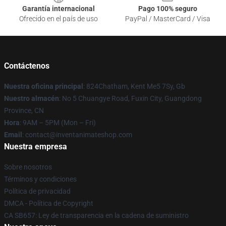
Garantía internacional
Pago 100% seguro
Ofrecido en el país de uso
PayPal / MasterCard / Visa
Contáctenos
Nuestra oficina principal
: 824Chatham, Kent Me5 7Sy, Gb
Nuestro almacén
: No 5 Chuangye Road, Fuxin City, Guangdong
Province, CN
Hora
: 9AM – 5PM (Mon – Fri)
Email
: contact@inventanimateshop.com
Nuestra empresa
Sobre nosotros
Términos y condiciones
Política de privacidad
DMCA - Política de Copyright
CA SB657: Ley de transparencia en la cadena de suministro