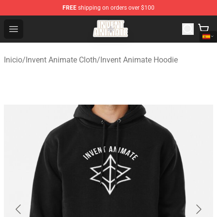
FREE
shipping on orders over $100
Invent Animate Shop - Official Invent Animate Merchandi
Open menu
Inicio
/
Invent Animate Cloth
/
Invent Animate Hoodie