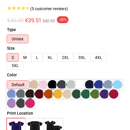
(5 customer reviews)
€49.39
€39.51
-20%
$42.95
Type
Unisex
Size
S
M
L
XL
2XL
3XL
4XL
5XL
Color
Default
Print Location