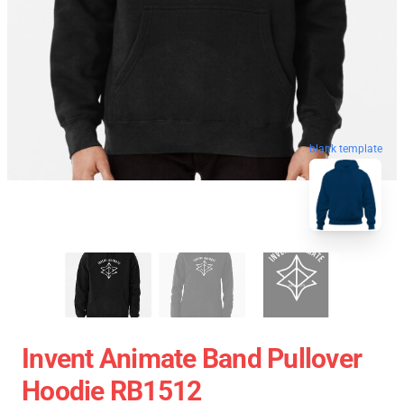
blank template
Invent Animate Band Pullover
Hoodie RB1512