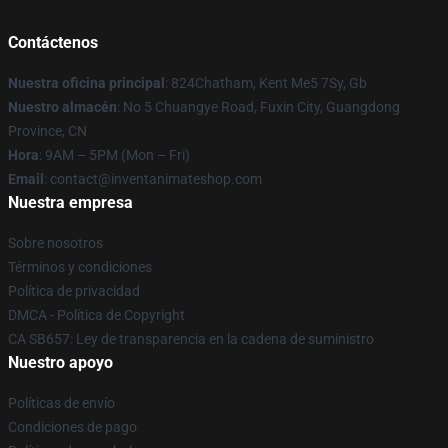
Contáctenos
Nuestra oficina principal
: 824Chatham, Kent Me5 7Sy, Gb
Nuestro almacén
: No 5 Chuangye Road, Fuxin City, Guangdong
Province, CN
Hora
: 9AM – 5PM (Mon – Fri)
Email
: contact@inventanimateshop.com
Nuestra empresa
Sobre nosotros
Términos y condiciones
Política de privacidad
DMCA - Política de Copyright
CA SB657: Ley de transparencia en la cadena de suministro
Nuestro apoyo
Políticas de envío
Condiciones de pago