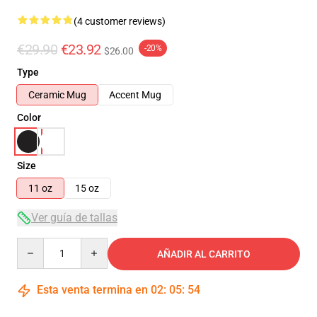
(4 customer reviews)
€29.90
€23.92
-20%
$26.00
Type
Ceramic Mug
Accent Mug
Color
Size
11 oz
15 oz
Ver guía de tallas
Quantity
AÑADIR AL CARRITO
Esta venta termina en
02
:
05
:
54