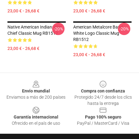
23,00 € - 26,68 €
23,00 € - 26,68 €
Native American Indian: War
American Metalcore Band
-20%
-20%
Chief Classic Mug RB1512
White Logo Classic Mug
RB1512
23,00 € - 26,68 €
23,00 € - 26,68 €
Footer
Envío mundial
Compra con confianza
Enviamos a más de 200 países
Protegido 24/7 desde los clics
hasta la entrega
Garantía internacional
Pago 100% seguro
Ofrecido en el país de uso
PayPal / MasterCard / Visa