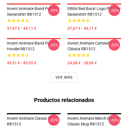
Invent Animate Band Pullover
ERRA Red Burst Logo Pullover
-20%
-20%
Sweatshirt RB1512
Sweatshirt RB1512
37,67 € - 44,11 €
37,67 € - 44,11 €
Invent Animate Band Pullover
Invent Animate Camiseta T
-20%
-20%
Hoodie RB1512
Clásica RB1512
39,51 € - 45,95 €
24,38 € - 28,06 €
VER MÁS
Productos relacionados
Invent Animate Classic Mug
Invent Animate Merch Elysium
-20%
-20%
RB1512
Classic Mug RB1512