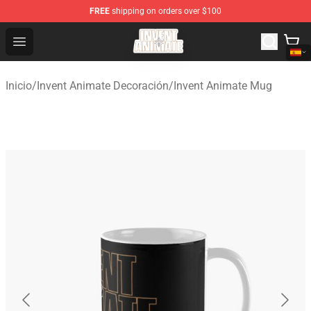
FREE
shipping on orders over $100
Invent Animate Shop - Official Invent Animate Merchandi
Open menu
Inicio
/
Invent Animate Decoración
/
Invent Animate Mug