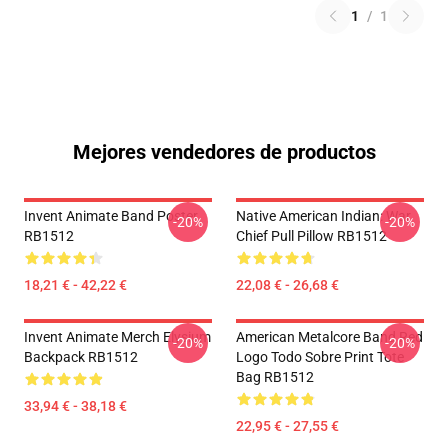
1
/
1
Mejores vendedores de productos
Invent Animate Band Poster
Native American Indian: War
-20%
-20%
RB1512
Chief Pull Pillow RB1512
18,21 € - 42,22 €
22,08 € - 26,68 €
Invent Animate Merch Elysium
American Metalcore Band Red
-20%
-20%
Backpack RB1512
Logo Todo Sobre Print Tote
Bag RB1512
33,94 € - 38,18 €
22,95 € - 27,55 €