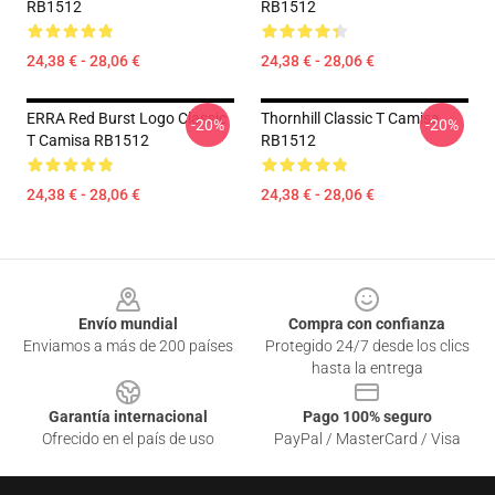
RB1512
RB1512
24,38 € - 28,06 €
24,38 € - 28,06 €
ERRA Red Burst Logo Classic
Thornhill Classic T Camisa
-20%
-20%
T Camisa RB1512
RB1512
24,38 € - 28,06 €
24,38 € - 28,06 €
Footer
Envío mundial
Compra con confianza
Enviamos a más de 200 países
Protegido 24/7 desde los clics
hasta la entrega
Garantía internacional
Pago 100% seguro
Ofrecido en el país de uso
PayPal / MasterCard / Visa