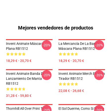
Mejores vendedores de productos
Invent Animate Máscara
La Mercancía De La Banda
-20%
-20%
Plana RB1512
Máscara Plana RB1512
18,29 € - 20,70 €
18,29 € - 20,70 €
Invent Animate Banda De
Invent Animate Merch Elysium
-20%
-20%
Lanzamiento De Manta
Tirador RB1512
RB1512
22,08 € - 26,68 €
31,28 € - 59,80 €
Thornhill All Over Print Tote
El Sol Duerme, Como Si Nunca
-20%
-20%