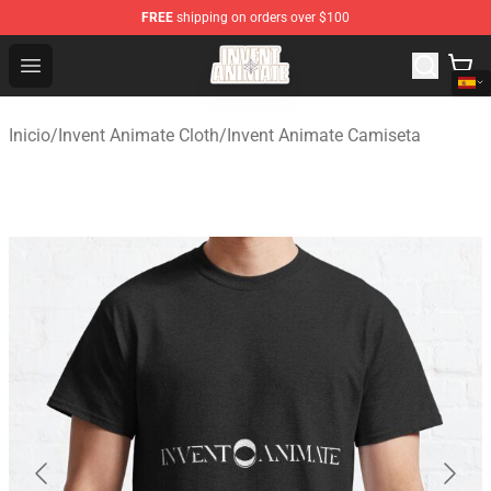
FREE
shipping on orders over $100
Invent Animate Shop - Official Invent Animate Merchandi
Open menu
Inicio
/
Invent Animate Cloth
/
Invent Animate Camiseta