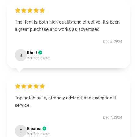
The item is both high-quality and effective. It’s been
a great purchase and works as advertised.
Dec 5, 2024
Rhett
R
Verified owner
Top-notch build, strongly advised, and exceptional
service.
Dec 1, 2024
Eleanor
E
Verified owner