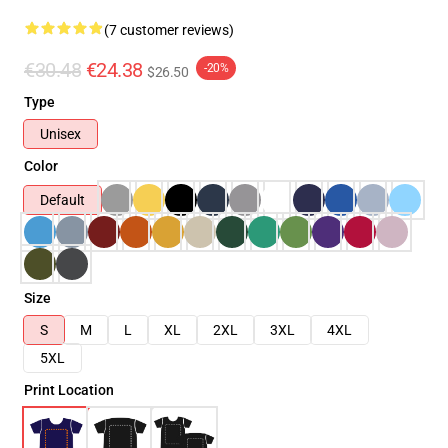
(7 customer reviews)
€30.48
€24.38
-20%
$26.50
Type
Unisex
Color
Default
Size
S
M
L
XL
2XL
3XL
4XL
5XL
Print Location