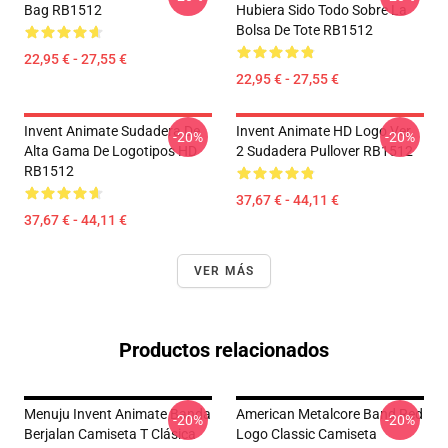
Bag RB1512
Hubiera Sido Todo Sobre La
Bolsa De Tote RB1512
22,95 € - 27,55 €
22,95 € - 27,55 €
Invent Animate Sudadera De
Invent Animate HD Logo Ver.
-20%
-20%
Alta Gama De Logotipos HD
2 Sudadera Pullover RB1512
RB1512
37,67 € - 44,11 €
37,67 € - 44,11 €
VER MÁS
Productos relacionados
Menuju Invent Animate Banda
American Metalcore Band Red
-20%
-20%
Berjalan Camiseta T Clásica
Logo Classic Camiseta