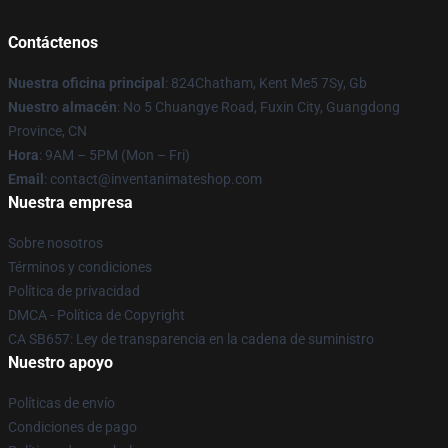
Contáctenos
Nuestra oficina principal
: 824Chatham, Kent Me5 7Sy, Gb
Nuestro almacén
: No 5 Chuangye Road, Fuxin City, Guangdong
Province, CN
Hora
: 9AM – 5PM (Mon – Fri)
Email
: contact@inventanimateshop.com
Nuestra empresa
Sobre nosotros
Términos y condiciones
Política de privacidad
DMCA - Política de Copyright
CA SB657: Ley de transparencia en la cadena de suministro
Nuestro apoyo
Políticas de envío
Condiciones de pago