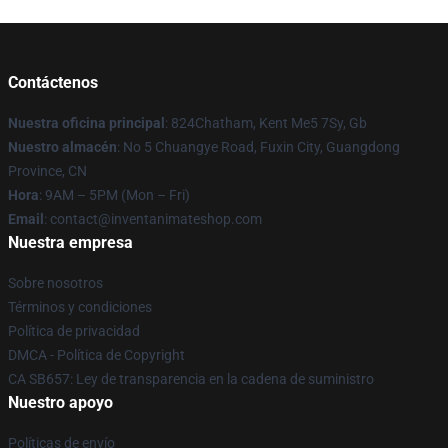
Contáctenos
Nuestra oficina principal
: 824Chatham, Kent Me5 7Sy, Gb
Nuestro almacén
: No 5 Chuangye Road, Fuxin City, Guangdong
Province, CN
Hora
: 9AM – 5PM (Mon – Fri)
Email
: contact@inventanimateshop.com
Nuestra empresa
Sobre nosotros
Términos y condiciones
Política de privacidad
DMCA - Política de Copyright
CA SB657: Ley de transparencia en la cadena de suministro
Nuestro apoyo
Políticas de envío