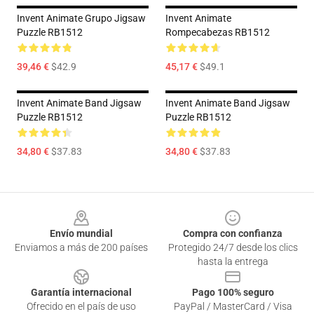
Invent Animate Grupo Jigsaw
Invent Animate
Puzzle RB1512
Rompecabezas RB1512
39,46 €
$42.9
45,17 €
$49.1
Invent Animate Band Jigsaw
Invent Animate Band Jigsaw
Puzzle RB1512
Puzzle RB1512
34,80 €
$37.83
34,80 €
$37.83
Footer
Envío mundial
Compra con confianza
Enviamos a más de 200 países
Protegido 24/7 desde los clics
hasta la entrega
Garantía internacional
Pago 100% seguro
Ofrecido en el país de uso
PayPal / MasterCard / Visa