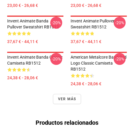
23,00 € - 26,68 €
23,00 € - 26,68 €
Invent Animate Banda
Invent Animate Pullover
-20%
-20%
Pullover Sweatshirt RB1512
Sweatshirt RB1512
37,67 € - 44,11 €
37,67 € - 44,11 €
Invent Animate Banda Classic
American Metalcore Band Red
-20%
-20%
Camiseta RB1512
Logo Classic Camiseta
RB1512
24,38 € - 28,06 €
24,38 € - 28,06 €
VER MÁS
Productos relacionados