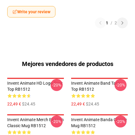
Write your review
1
/
2
Mejores vendedores de productos
Invent Animate HD Logo Tank
Invent Animate Band Tank
-20%
-20%
Top RB1512
Top RB1512
22,49 €
$24.45
22,49 €
$24.45
Invent Animate Merch Elysium
Invent Animate Banda Classic
-20%
-20%
Classic Mug RB1512
Mug RB1512