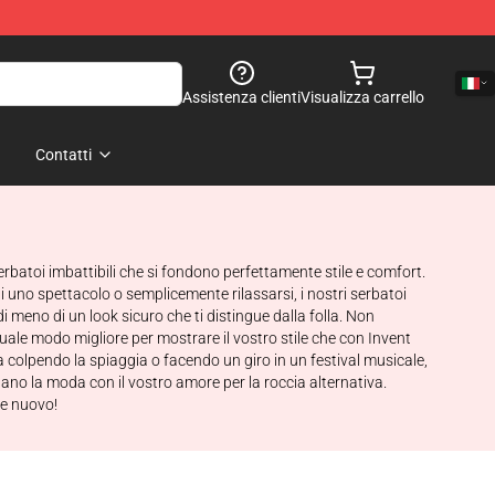
Assistenza clienti
Visualizza carrello
Contatti
atoi imbattibili che si fondono perfettamente stile e comfort.
i uno spettacolo o semplicemente rilassarsi, i nostri serbatoi
 meno di un look sicuro che ti distingue dalla folla. Non
quale modo migliore per mostrare il vostro stile che con Invent
 colpendo la spiaggia o facendo un giro in un festival musicale,
ano la moda con il vostro amore per la roccia alternativa.
te nuovo!