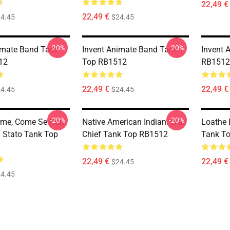
22,49 €
22,49 €
4.45
$24.45
-20%
-20%
imate Band Tank
Invent Animate Band Tank
Invent 
12
Top RB1512
RB1512
22,49 €
22,49 €
4.45
$24.45
-20%
-20%
orme, Come Se Non
Native American Indian: War
Loathe
 Stato Tank Top
Chief Tank Top RB1512
Tank T
22,49 €
22,49 €
$24.45
4.45