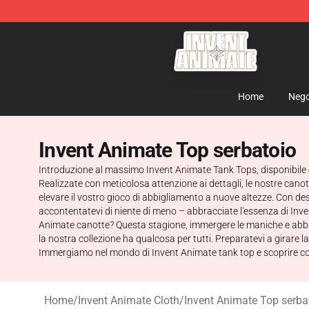
Invent Animate Shop - Official Invent Animate Merchan
Home
Nego
Invent Animate Top serbatoio
Introduzione al massimo Invent Animate Tank Tops, disponibile e
Realizzate con meticolosa attenzione ai dettagli, le nostre canot
elevare il vostro gioco di abbigliamento a nuove altezze. Con des
accontentatevi di niente di meno – abbracciate l'essenza di Inven
Animate canotte? Questa stagione, immergere le maniche e abbrac
la nostra collezione ha qualcosa per tutti. Preparatevi a girare
Immergiamo nel mondo di Invent Animate tank top e scoprire co
Home
/
Invent Animate Cloth
/
Invent Animate Top serba