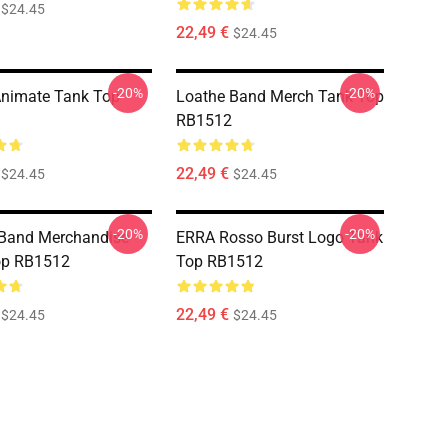
$24.45
22,49 €
$24.45
-20%
-20%
Animate Tank Top
Loathe Band Merch Tank Top
RB1512
22,49 €
$24.45
$24.45
-20%
-20%
 Band Merchandise
ERRA Rosso Burst Logo Tank
op RB1512
Top RB1512
22,49 €
$24.45
$24.45