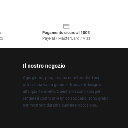
e
Pagamento sicuro al 100%
zo
PayPal / MasterCard / Visa
Il nostro negozio
Ogni giorno, progettiamo nuovi prodotti per
offrirvi una vasta gamma di pezzi di design di
alta qualità e bello. Questi non sono solo per
rendere il vostro stile unico spiccano, sono grandi
per mostrare durante qualsiasi occasione.