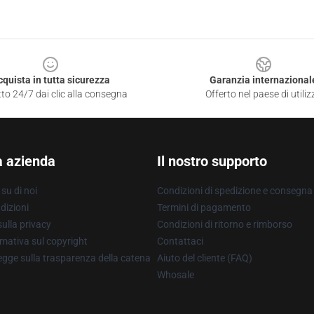
cquista in tutta sicurezza
Garanzia internazional
to 24/7 dai clic alla consegna
Offerto nel paese di utiliz
a azienda
Il nostro supporto
su di noi
Condizioni di spedizione e consegna
dizioni
Termini di pagamento
ulla privacy
Condizioni di ritorno e rimborso
mativa sul copyright
Contattaci
gge sulla trasparenza della catena
Aiuto del cliente (FAQ)
Whosale