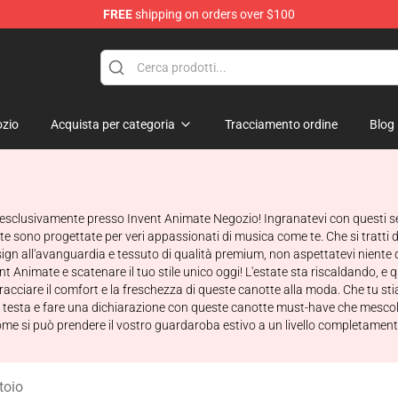
FREE
shipping on orders over $100
dise Store
zio
Acquista per categoria
Tracciamento ordine
Blog
sclusivamente presso Invent Animate Negozio! Ingranatevi con questi serb
te sono progettate per veri appassionati di musica come te. Che si tratti d
ign all'avanguardia e tessuto di qualità premium, non aspettatevi niente di
t Animate e scatenare il tuo stile unico oggi! L'estate sta riscaldando, e 
ciare il comfort e la freschezza di queste canotte alla moda. Che tu stia
 la testa e fare una dichiarazione con queste canotte must-have che mescol
me si può prendere il vostro guardaroba estivo a un livello completamen
toio