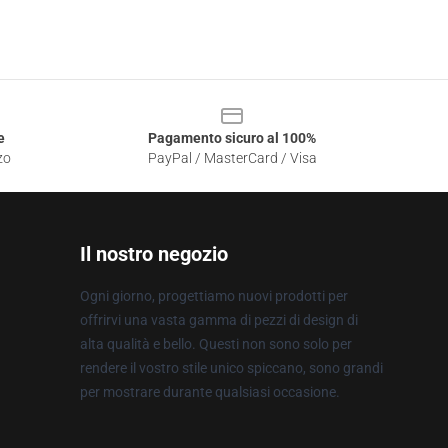
e
Pagamento sicuro al 100%
zo
PayPal / MasterCard / Visa
Il nostro negozio
Ogni giorno, progettiamo nuovi prodotti per
offrirvi una vasta gamma di pezzi di design di
alta qualità e bello. Questi non sono solo per
rendere il vostro stile unico spiccano, sono grandi
per mostrare durante qualsiasi occasione.