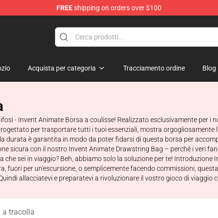
FREE
shipping on orders over $100
dise Store
zio
Acquista per categoria
Tracciamento ordine
Blog
a
ifosi - Invent Animate Borsa a coulisse! Realizzato esclusivamente per i nos
ogettato per trasportare tutti i tuoi essenziali, mostra orgogliosamente 
tà, la durata è garantita in modo da poter fidarsi di questa borsa per acc
e sicura con il nostro Invent Animate Drawstring Bag – perché i veri fan 
a che sei in viaggio? Beh, abbiamo solo la soluzione per te! Introduzione 
ra, fuori per un'escursione, o semplicemente facendo commissioni, questa i
indi allacciatevi e preparatevi a rivoluzionare il vostro gioco di viaggio
a tracolla