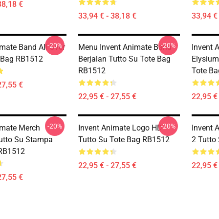
38,18 €
33,94 € - 38,18 €
33,94 € 
-20%
-20%
imate Band All Over
Menu Invent Animate Band
Invent 
e Bag RB1512
Berjalan Tutto Su Tote Bag
Elysium
RB1512
Tote B
27,55 €
22,95 € - 27,55 €
22,95 € 
-20%
-20%
imate Merch
Invent Animate Logo HD
Invent 
utto Su Stampa
Tutto Su Tote Bag RB1512
2 Tutto
 RB1512
22,95 € - 27,55 €
22,95 € 
27,55 €