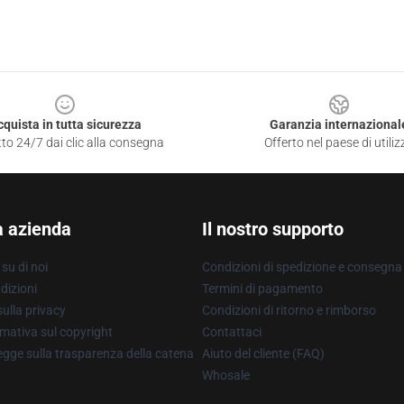
cquista in tutta sicurezza
Garanzia internazional
to 24/7 dai clic alla consegna
Offerto nel paese di utiliz
a azienda
Il nostro supporto
su di noi
Condizioni di spedizione e consegna
dizioni
Termini di pagamento
ulla privacy
Condizioni di ritorno e rimborso
mativa sul copyright
Contattaci
gge sulla trasparenza della catena
Aiuto del cliente (FAQ)
Whosale