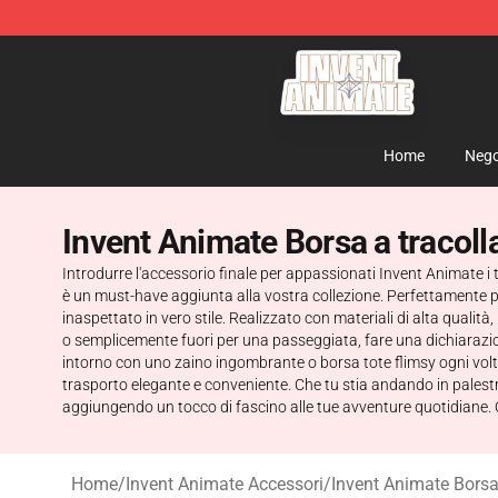
Invent Animate Shop - Official Invent Animate Merchan
Home
Nego
Invent Animate Borsa a tracoll
Introdurre l'accessorio finale per appassionati Invent Animate i t
è un must-have aggiunta alla vostra collezione. Perfettamente pr
inaspettato in vero stile. Realizzato con materiali di alta quali
o semplicemente fuori per una passeggiata, fare una dichiarazion
intorno con uno zaino ingombrante o borsa tote flimsy ogni volt
trasporto elegante e conveniente. Che tu stia andando in palest
aggiungendo un tocco di fascino alle tue avventure quotidiane. Qu
Home
/
Invent Animate Accessori
/
Invent Animate Borsa 