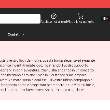
Assistenza clienti
Visualizza carrello
Contatti
tri clienti difficili da morire, questa borsa elegante ed elegante
l'iconica Invent Animate logo, mostrando il vostro supporto
ompagnarvi in ogni avventura. Che tu stia andando in un concerto
non meritano altro che il meglio! Sei stanco di inciampare
Invent Animate Borsa a coulisse – il vostro ultimo compagno di
ngegnosa borsa è progettata per rendere la tua vita più facile,
 con il nostro must-have Invent Animate Borsa a coulisse!