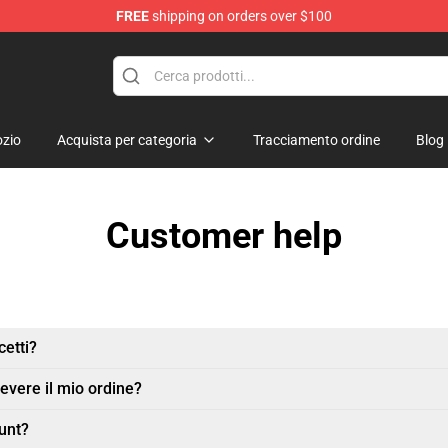
FREE
shipping on orders over $100
dise Store
zio
Acquista per categoria
Tracciamento ordine
Blog
Customer help
etti?
evere il mio ordine?
unt?