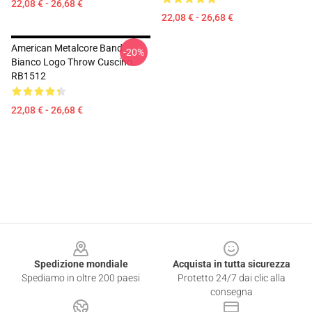
22,08 € - 26,68 €
22,08 € - 26,68 €
American Metalcore Band
-20%
Bianco Logo Throw Cuscino
RB1512
22,08 € - 26,68 €
Footer
Spedizione mondiale
Acquista in tutta sicurezza
Spediamo in oltre 200 paesi
Protetto 24/7 dai clic alla
consegna