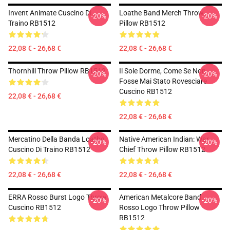
Invent Animate Cuscino Di
Loathe Band Merch Throw
-20%
-20%
Traino RB1512
Pillow RB1512
22,08 € - 26,68 €
22,08 € - 26,68 €
Thornhill Throw Pillow RB1512
Il Sole Dorme, Come Se Non
-20%
-20%
Fosse Mai Stato Rovesciare
Cuscino RB1512
22,08 € - 26,68 €
22,08 € - 26,68 €
Mercatino Della Banda Loathe
Native American Indian: War
-20%
-20%
Cuscino Di Traino RB1512
Chief Throw Pillow RB1512
22,08 € - 26,68 €
22,08 € - 26,68 €
ERRA Rosso Burst Logo Throw
American Metalcore Band
-20%
-20%
Cuscino RB1512
Rosso Logo Throw Pillow
RB1512