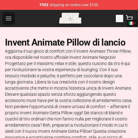
FREE
shipping on orders over $100
Invent Animate Shop - Official Invent Animate Merchandi
Open menu
Invent Animate Pillow di lancio
Aggiorna il tuo gioco di comfort con il Invent Animate Throw Pillow,
ora disponibile nel nostro ufficiale Invent Animate Negozio!
Progettato per il massimo relax e stile, questo cuscino da tiro è qui
per rivoluzionare la vostra esperienza di lounging. Con il suo
tessuto morbido e peluche, è perfetto per coccolarsi dopo una
lunga giornata. Libera la tua creatività con il nostro design
accattivante che mette in mostra l'estetica unica di Invent Animate.
Elevare qualsiasi spazio senza sforzo aggiungendo questo
accessorio must-have per la vostra collezione di arredamento casa.
Non perdere l'opportunità di creare un'oasi di comfort – afferrare il
proprio Invent Animate Getta Pillow oggi! Sei stanco di bland e
cuscini di tiro ordinari che non fanno nulla per migliorare il vostro
arredamento casa? Beh, preparati a rivoluzionare il modo in cui ti
siedi con il nuovo Invent Animate Getta Pillow! Questa creazione
innovativa e accattivante combina comfort, stile, e un tocco di