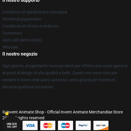
Il nostro supporto
Condizioni di spedizione e consegna
Termini di pagamento
Condizioni di ritorno e rimborso
Contattaci
Aiuto del cliente (FAQ)
Whosale
Il nostro negozio
Ogni giorno, progettiamo nuovi prodotti per offrirvi una vasta gamma
di pezzi di design di alta qualità e bello. Questi non sono solo per
rendere il vostro stile unico spiccano, sono grandi per mostrare
durante qualsiasi occasione.
© Invent Animate Shop - Official Invent Animate Merchandise Store
2026 all rights reserved
UNLOCK
10% OFF