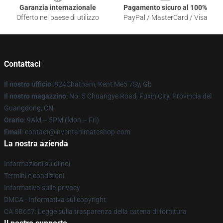
Garanzia internazionale
Pagamento sicuro al 100%
Offerto nel paese di utilizzo
PayPal / MasterCard / Visa
Contattaci
Il nostro ufficio
: 824Chatham, Kent Me5 7Sy, Gb
Il nostro magazzino
: No. 5 Chuangye Road, Fuxin City, Provincia del
Guangdong, CN
Orario
: 9AM – 5PM (Mon – Fri)
Email
: contact@inventanimateshop.com
La nostra azienda
Informazioni su di noi
Termini e condizioni
Informativa sulla privacy
DMCA - Informativa sul copyright
CA SB657: Legge sulla trasparenza della catena di fornitura