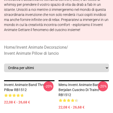
whimsy per prendere il vostro spazio di vita da drab a fab in un
istante. Unisciti a noi mentre ci immergeremo nel mondo di questa
straordinaria invenzione che non solo renderà i tuoi ospiti invidiosi
ma anche fornire infinite ore di relax. Preparatevi a immergervi in un
mondo in cui la creatività incontra comfort - esploriamo il Invent
Animate Gettare il fenomeno del cuscino insieme!
Home
/
Invent Animate Decorazione
/
Invent Animate Pillow di lancio
Invent Animate Band Throw
Menu Invent Animate Band
-20%
-20%
Pillow RB1512
Berjalan Cuscino Di Traino
RB1512
22,08 € - 26,68 €
22,08 € - 26,68 €