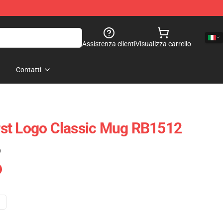
Assistenza clienti
Visualizza carrello
Contatti
st Logo Classic Mug RB1512
)