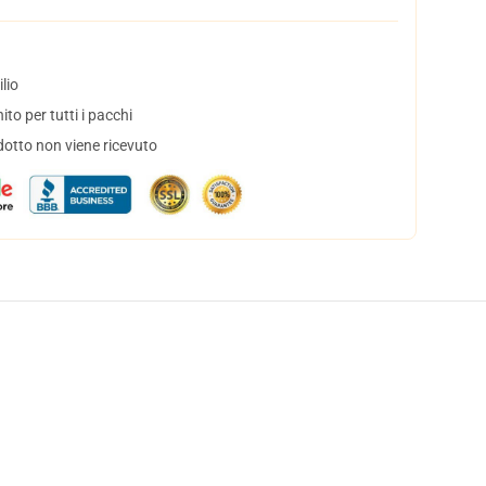
lio
to per tutti i pacchi
dotto non viene ricevuto