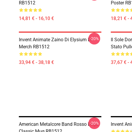
RB1512
Poster R
14,81 € - 16,10 €
18,21 € - 
-20%
Invent Animate Zaino Di Elysium Di
Il Sole D
Merch RB1512
Stato Pul
33,94 € - 38,18 €
37,67 € - 
-20%
American Metalcore Band Rosso Logo
Invent An
Classic Mug RB1512