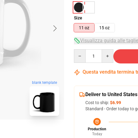
Size
11 oz
15 oz
Visualizza guida alle tagli
Quantity
Questa vendita termina 
blank template
Deliver to United States
Cost to ship:
$6.99
Standard - Order today to g
Production
Today