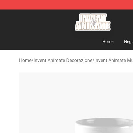
Invent Animate Shop - Official Invent Animate Merchan
Home
Nego
Home
/
Invent Animate Decorazione
/
Invent Animate M