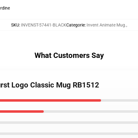
ordine
SKU
:
INVENST-57441-BLACK
Categorie
:
Invent Animate Mug.
,
What Customers Say
urst Logo Classic Mug RB1512