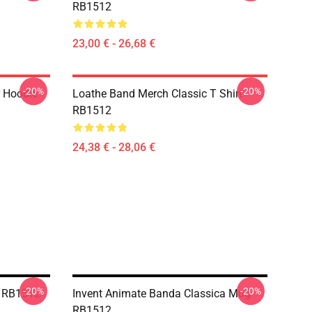
RB1512
23,00 € - 26,68 €
-20%
-20%
r Hoodie
Loathe Band Merch Classic T Shirt
RB1512
24,38 € - 28,06 €
-20%
-20%
o RB1512
Invent Animate Banda Classica Mug
RB1512