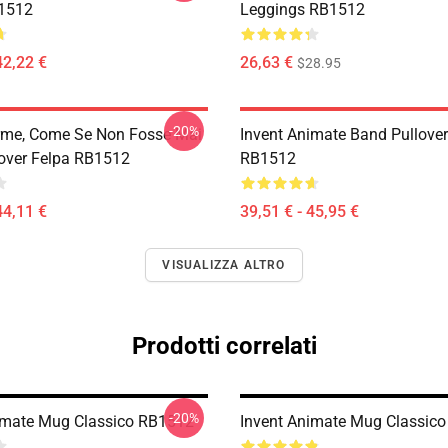
B1512
Leggings RB1512
42,22 €
26,63 €
$28.95
-20%
orme, Come Se Non Fosse Mai
Invent Animate Band Pullove
lover Felpa RB1512
RB1512
44,11 €
39,51 € - 45,95 €
VISUALIZZA ALTRO
Prodotti correlati
-20%
imate Mug Classico RB1512
Invent Animate Mug Classic