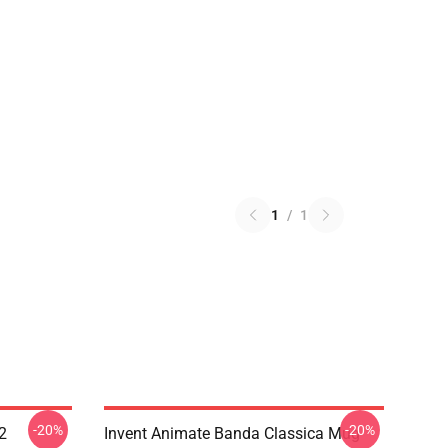
1
/
1
-20%
-20%
2
Invent Animate Banda Classica Mug