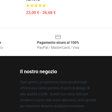
23,00 € - 26,68 €
e
Pagamento sicuro al 100%
zo
PayPal / MasterCard / Visa
Il nostro negozio
Ogni giorno, progettiamo nuovi prodotti per
offrirvi una vasta gamma di pezzi di design di
alta qualità e bello. Questi non sono solo per
rendere il vostro stile unico spiccano, sono grandi
per mostrare durante qualsiasi occasione.