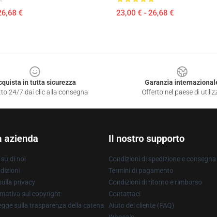
26,68 €
23,00 € - 26,68 €
cquista in tutta sicurezza
Garanzia internazional
to 24/7 dai clic alla consegna
Offerto nel paese di utiliz
a azienda
Il nostro supporto
su di noi
Condizioni di spedizione e consegna
dizioni
Termini di pagamento
ulla privacy
Condizioni di ritorno e rimborso
mativa sul copyright
Contattaci
gge sulla trasparenza della catena
Aiuto del cliente (FAQ)