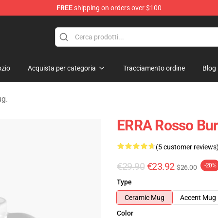
FREE
shipping on orders over $100
dise Store
zio
Acquista per categoria
Tracciamento ordine
Blog
ug.
ERRA Rosso Bur
(5 customer reviews
€29.90
€23.92
-20%
$26.00
Type
Ceramic Mug
Accent Mug
Color