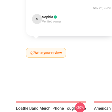
Nov 28, 2024
Sophia
S
Verified owner
Write your review
-20%
Loathe Band Merch IPhone Tough Case
American 