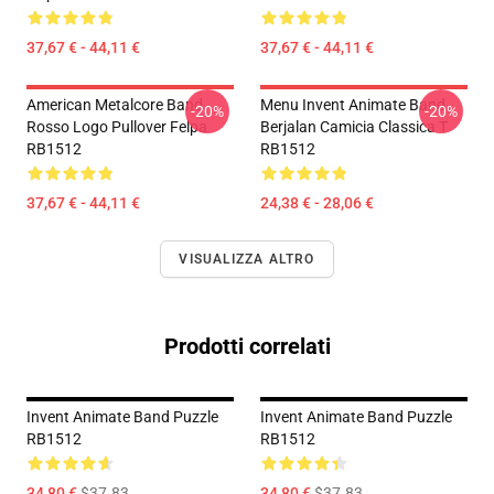
37,67 € - 44,11 €
37,67 € - 44,11 €
American Metalcore Band
Menu Invent Animate Band
-20%
-20%
Rosso Logo Pullover Felpa
Berjalan Camicia Classica T
RB1512
RB1512
37,67 € - 44,11 €
24,38 € - 28,06 €
VISUALIZZA ALTRO
Prodotti correlati
Invent Animate Band Puzzle
Invent Animate Band Puzzle
RB1512
RB1512
34,80 €
$37.83
34,80 €
$37.83