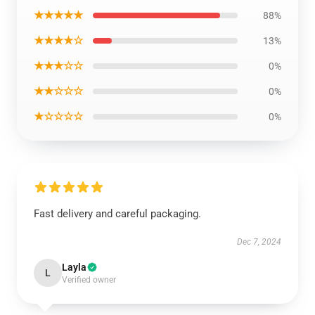
★★★★★
88%
★★★★☆
13%
★★★☆☆
0%
★★☆☆☆
0%
★☆☆☆☆
0%
Fast delivery and careful packaging.
Dec 7, 2024
Layla
L
Verified owner