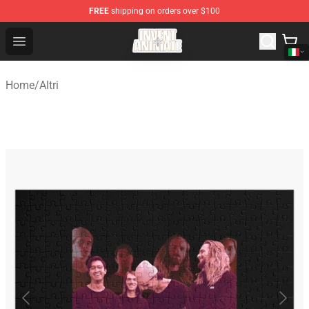
FREE
shipping on orders over $100
Invent Animate Shop - Official Invent Animate Merchandi
Open menu
Home
/
Altri