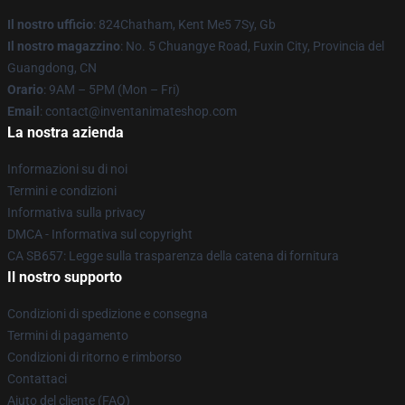
Il nostro ufficio
: 824Chatham, Kent Me5 7Sy, Gb
Il nostro magazzino
: No. 5 Chuangye Road, Fuxin City, Provincia del
Guangdong, CN
Orario
: 9AM – 5PM (Mon – Fri)
Email
: contact@inventanimateshop.com
La nostra azienda
Informazioni su di noi
Termini e condizioni
Informativa sulla privacy
DMCA - Informativa sul copyright
CA SB657: Legge sulla trasparenza della catena di fornitura
Il nostro supporto
Condizioni di spedizione e consegna
Termini di pagamento
Condizioni di ritorno e rimborso
Contattaci
Aiuto del cliente (FAQ)