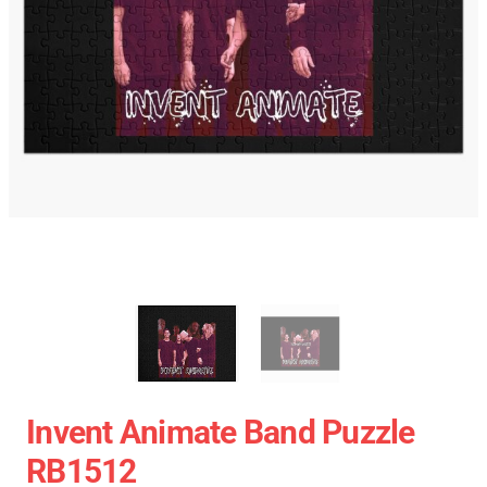
Invent Animate Band Puzzle
RB1512