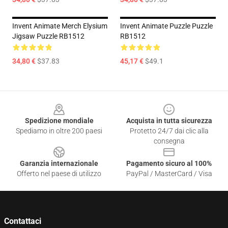
Invent Animate Merch Elysium
Invent Animate Puzzle Puzzle
Jigsaw Puzzle RB1512
RB1512
34,80 €
$37.83
45,17 €
$49.1
Footer
Spedizione mondiale
Acquista in tutta sicurezza
Spediamo in oltre 200 paesi
Protetto 24/7 dai clic alla
consegna
Garanzia internazionale
Pagamento sicuro al 100%
Offerto nel paese di utilizzo
PayPal / MasterCard / Visa
Contattaci