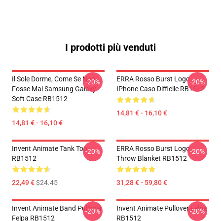
I prodotti più venduti
Il Sole Dorme, Come Se Non
ERRA Rosso Burst Logo
-20%
-20%
Fosse Mai Samsung Galaxy
IPhone Caso Difficile RB1512
Soft Case RB1512
14,81 € - 16,10 €
14,81 € - 16,10 €
Invent Animate Tank Top
ERRA Rosso Burst Logo
-20%
-20%
RB1512
Throw Blanket RB1512
22,49 €
$24.45
31,28 € - 59,80 €
Invent Animate Band Pullover
Invent Animate Pullover Felpa
-20%
-20%
Felpa RB1512
RB1512