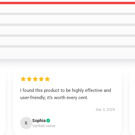
I found this product to be highly effective and
user-friendly; it’s worth every cent.
Dec 5, 2024
Sophia
S
Verified owner