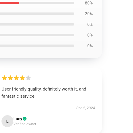
80%
20%
0%
0%
0%
User-friendly quality, definitely worth it, and
fantastic service.
Dec 2, 2024
Lucy
L
Verified owner