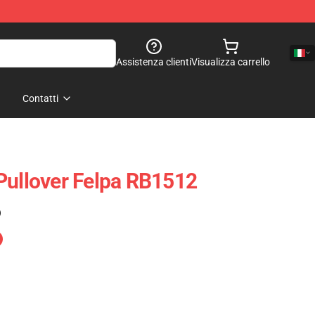
Assistenza clienti
Visualizza carrello
Contatti
Pullover Felpa RB1512
)