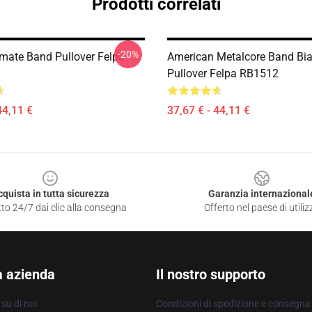
Prodotti correlati
-20%
imate Band Pullover Felpa
American Metalcore Band Bi
Pullover Felpa RB1512
44,11 €
37,67 € - 44,11 €
cquista in tutta sicurezza
Garanzia internazional
to 24/7 dai clic alla consegna
Offerto nel paese di utiliz
a azienda
Il nostro supporto
su di noi
Condizioni di spedizione e consegna