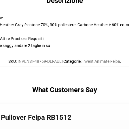
Descrizione
ne
. Heather Gray è cotone 70%, 30% poliestere. Carbone Heather è 60% coto
ttire Practices Requisiti
e saggy andare 2 taglie in su
SKU
:
INVENST-48769-DEFAULT
Categorie
:
Invent Animate Felpa
,
What Customers Say
e Pullover Felpa RB1512