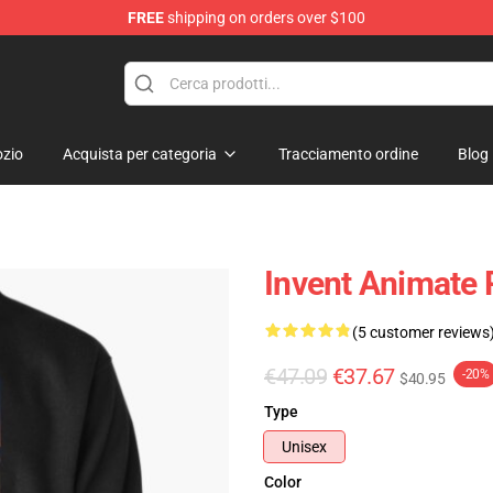
FREE
shipping on orders over $100
dise Store
zio
Acquista per categoria
Tracciamento ordine
Blog
Invent Animate 
(5 customer reviews
€47.09
€37.67
-20%
$40.95
Type
Unisex
Color