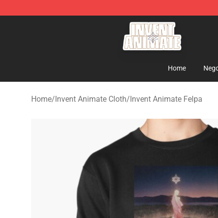
Invent Animate Shop - Official Invent Animate Merchan
Home
Nego
Home
/
Invent Animate Cloth
/
Invent Animate Felpa