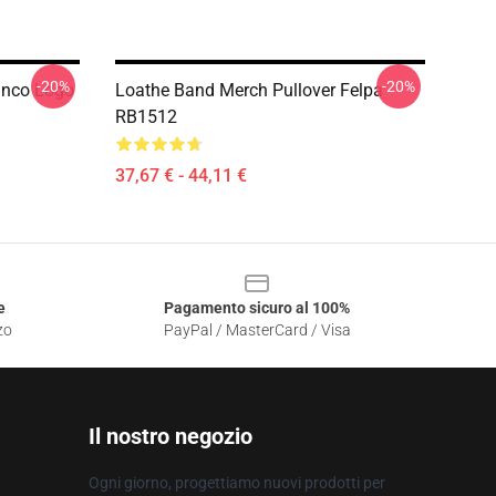
-20%
-20%
anco Logo
Loathe Band Merch Pullover Felpa
RB1512
37,67 € - 44,11 €
e
Pagamento sicuro al 100%
zo
PayPal / MasterCard / Visa
Il nostro negozio
Ogni giorno, progettiamo nuovi prodotti per