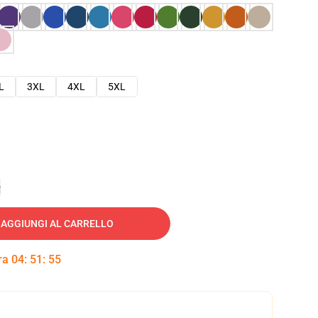
L
3XL
4XL
5XL
e
AGGIUNGI AL CARRELLO
tra
04
:
51
:
54