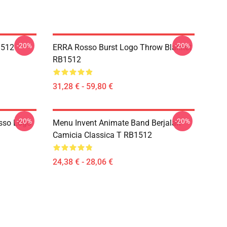
-20%
-20%
1512
ERRA Rosso Burst Logo Throw Blanket
RB1512
31,28 € - 59,80 €
-20%
-20%
sso Logo
Menu Invent Animate Band Berjalan
Camicia Classica T RB1512
24,38 € - 28,06 €