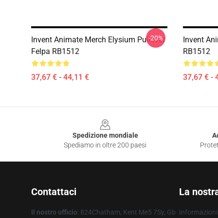
-20%
Invent Animate Merch Elysium Pullover
Invent An
Felpa RB1512
RB1512
37,67 € - 44,11 €
37,67 € - 
Footer
Spedizione mondiale
A
Spediamo in oltre 200 paesi
Protet
Contattaci
La nostr
Il nostro ufficio
: 824Chatham, Kent Me5 7Sy, Gb
Informazioni 