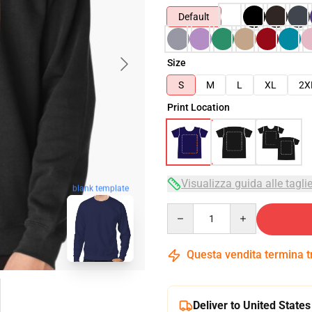
Default
Size
S
M
L
XL
2X
Print Location
Visualizza guida alle tagli
blank template
Quantity
Questa vendita termina 
Deliver to United States