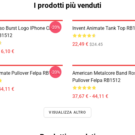
I prodotti più venduti
-20%
o Burst Logo IPhone Caso
Invent Animate Tank Top RB
RB1512
22,49 €
$24.45
16,10 €
-20%
imate Pullover Felpa RB1512
American Metalcore Band Ro
Pullover Felpa RB1512
44,11 €
37,67 € - 44,11 €
VISUALIZZA ALTRO