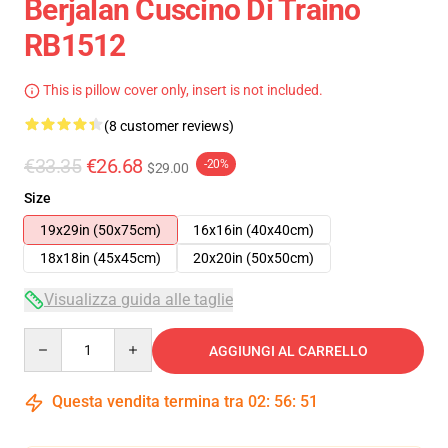
Berjalan Cuscino Di Traino
RB1512
This is pillow cover only, insert is not included.
(8 customer reviews)
€33.35
€26.68
-20%
$29.00
Size
19x29in (50x75cm)
16x16in (40x40cm)
18x18in (45x45cm)
20x20in (50x50cm)
Visualizza guida alle taglie
Quantity
AGGIUNGI AL CARRELLO
Questa vendita termina tra
02
:
56
:
50