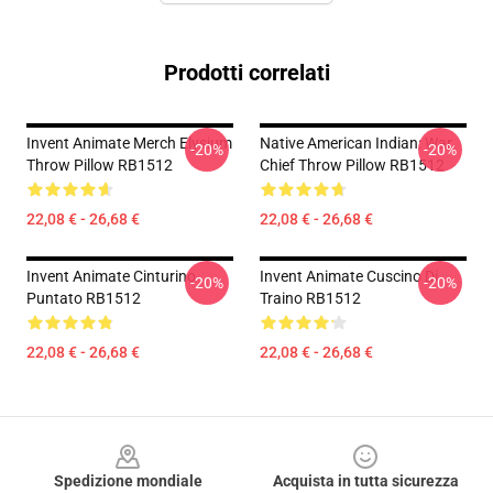
Prodotti correlati
Invent Animate Merch Elysium
Native American Indian: War
-20%
-20%
Throw Pillow RB1512
Chief Throw Pillow RB1512
22,08 € - 26,68 €
22,08 € - 26,68 €
Invent Animate Cinturino
Invent Animate Cuscino Di
-20%
-20%
Puntato RB1512
Traino RB1512
22,08 € - 26,68 €
22,08 € - 26,68 €
Footer
Spedizione mondiale
Acquista in tutta sicurezza