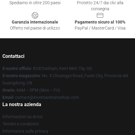
Spediamo in oltre 200 paesi
Protetto 24/7 dai clic alla
consegna
Garanzia internazionale
Pagamento sicuro al 100%
Offerto nel paese di utilizzo
PayPal / MasterCard / Visa
Contattaci
Il nostro ufficio
: 824Chatham, Kent Me5 7Sy, Gb
Il nostro magazzino
: No. 5 Chuangye Road, Fuxin City, Provincia del
Guangdong, CN
Orario
: 9AM – 5PM (Mon – Fri)
Email
: contact@inventanimateshop.com
La nostra azienda
Informazioni su di noi
Termini e condizioni
Informativa sulla privacy