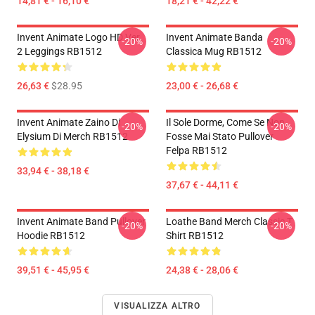
14,81 € - 16,10 €
18,21 € - 42,22 €
Invent Animate Logo HD Ver.
Invent Animate Banda
-20%
-20%
2 Leggings RB1512
Classica Mug RB1512
26,63 €
$28.95
23,00 € - 26,68 €
Invent Animate Zaino Di
Il Sole Dorme, Come Se Non
-20%
-20%
Elysium Di Merch RB1512
Fosse Mai Stato Pullover
Felpa RB1512
33,94 € - 38,18 €
37,67 € - 44,11 €
Invent Animate Band Pullover
Loathe Band Merch Classic T
-20%
-20%
Hoodie RB1512
Shirt RB1512
39,51 € - 45,95 €
24,38 € - 28,06 €
VISUALIZZA ALTRO