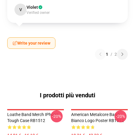
Violet
V
Verified owner
Write your review
1
/
2
I prodotti più venduti
Loathe Band Merch IPhone
American Metalcore Band
-20%
-20%
Tough Case RB1512
Bianco Logo Poster RB1512