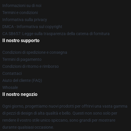
Informazioni su di noi
Termini e condizioni
Informativa sulla privacy
DMCA - Informativa sul copyright
CA SB657: Legge sulla trasparenza della catena di fornitura
Il nostro supporto
Condizioni di spedizione e consegna
Termini di pagamento
Condizioni di ritorno e rimborso
Contattaci
Aiuto del cliente (FAQ)
Whosale
Il nostro negozio
Ogni giorno, progettiamo nuovi prodotti per offrirvi una vasta gamma
di pezzi di design di alta qualità e bello. Questi non sono solo per
rendere il vostro stile unico spiccano, sono grandi per mostrare
durante qualsiasi occasione.