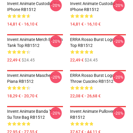
Invent Animate Custodia Per
Invent Animate Custodia Per
-20%
-20%
IPhone RB1512
IPhone RB1512
14,81 € - 16,10 €
14,81 € - 16,10 €
Invent Animate Merch Elysium
ERRA Rosso Burst Logo Tank
-20%
-20%
Tank Top RB1512
Top RB1512
22,49 €
$24.45
22,49 €
$24.45
Invent Animate Maschera
ERRA Rosso Burst Logo
-20%
-20%
Piana RB1512
Throw Cuscino RB1512
18,29 € - 20,70 €
22,08 € - 26,68 €
Invent Animate Banda Tutto
Invent Animate Pullover Felpa
-20%
-20%
Su Tote Bag RB1512
RB1512
22,95 € - 27,55 €
37,67 € - 44,11 €