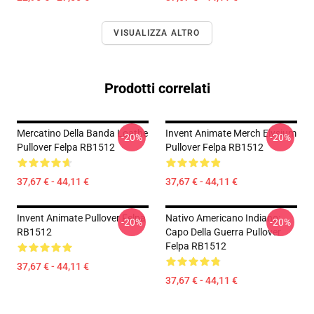
VISUALIZZA ALTRO
Prodotti correlati
Mercatino Della Banda Loathe
Invent Animate Merch Elysium
-20%
-20%
Pullover Felpa RB1512
Pullover Felpa RB1512
37,67 € - 44,11 €
37,67 € - 44,11 €
Invent Animate Pullover Felpa
Nativo Americano Indiano:
-20%
-20%
RB1512
Capo Della Guerra Pullover
Felpa RB1512
37,67 € - 44,11 €
37,67 € - 44,11 €