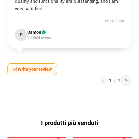
quality and functionality are outstanding, and I am
very satisfied.
Jul 22, 2024
Damon
D
Verified owner
Write your review
1
/
2
I prodotti più venduti