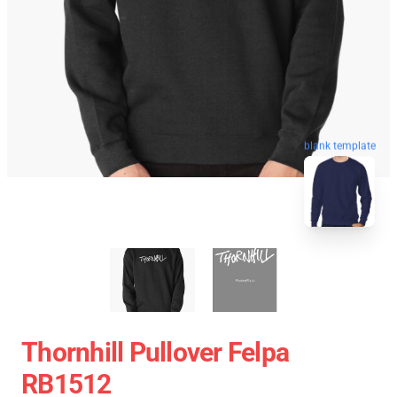
blank template
Thornhill Pullover Felpa
RB1512