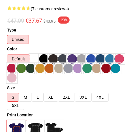
(7 customer reviews)
€47.09
€37.67
-20%
$40.95
Type
Unisex
Color
Default
Size
S
M
L
XL
2XL
3XL
4XL
5XL
Print Location