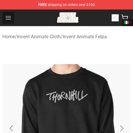
FREE
shipping on orders over $100
Invent Animate Shop - Official Invent Animate Merchandi
Open menu
Home
/
Invent Animate Cloth
/
Invent Animate Felpa