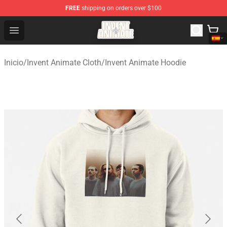
FREE
shipping on orders over $100
Invent Animate Shop - Official Invent Animate Merchandi
Open menu
Inicio
/
Invent Animate Cloth
/
Invent Animate Hoodie