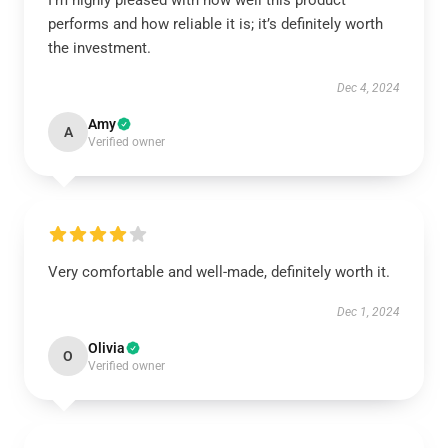
I’m highly pleased with how well this product
performs and how reliable it is; it’s definitely worth
the investment.
Dec 4, 2024
Amy
A
Verified owner
Very comfortable and well-made, definitely worth it.
Dec 1, 2024
Olivia
O
Verified owner