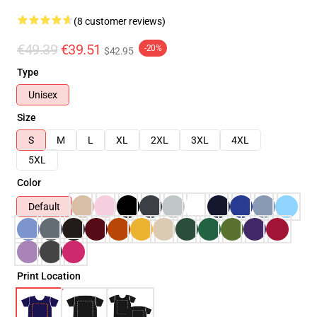
(8 customer reviews)
€49.39
€39.51
-20%
$42.95
Type
Unisex
Size
S
M
L
XL
2XL
3XL
4XL
5XL
Color
Default
Print Location