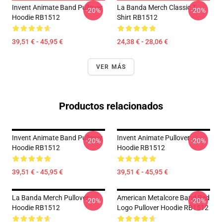
Invent Animate Band Pullover
La Banda Merch Classic T
-20%
-20%
Hoodie RB1512
Shirt RB1512
39,51 € - 45,95 €
24,38 € - 28,06 €
VER MÁS
Productos relacionados
Invent Animate Band Pullover
Invent Animate Pullover
-20%
-20%
Hoodie RB1512
Hoodie RB1512
39,51 € - 45,95 €
39,51 € - 45,95 €
La Banda Merch Pullover
American Metalcore Band Red
-20%
-20%
Hoodie RB1512
Logo Pullover Hoodie RB1512