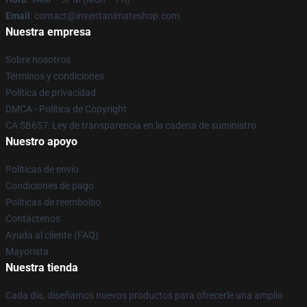
Email
: contact@inventanimateshop.com
Nuestra empresa
Sobre nosotros
Términos y condiciones
Política de privacidad
DMCA - Política de Copyright
CA SB657: Ley de transparencia en la cadena de suministro
Nuestro apoyo
Políticas de envío
Condiciones de pago
Políticas de reembolso
Contáctenos
Ayuda al cliente (FAQ)
Mayorista
Nuestra tienda
Cada día, diseñamos nuevos productos para ofrecerle una amplia