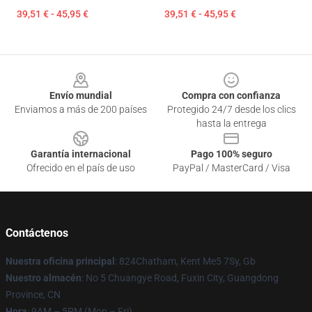
39,51 € - 45,95 €
39,51 € - 45,95 €
Footer
Envío mundial
Compra con confianza
Enviamos a más de 200 países
Protegido 24/7 desde los clics
hasta la entrega
Garantía internacional
Pago 100% seguro
Ofrecido en el país de uso
PayPal / MasterCard / Visa
Contáctenos
Nuestra oficina principal
: 824Chatham, Kent Me5 7Sy, Gb
Nuestro almacén
: No 5 Chuangye Road, Fuxin City, Guangdong
Province, CN
Hora
: 9AM – 5PM (Mon – Fri)