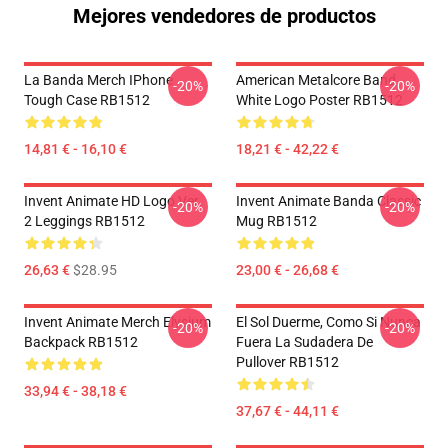
Mejores vendedores de productos
La Banda Merch IPhone
American Metalcore Band
-20%
-20%
Tough Case RB1512
White Logo Poster RB1512
14,81 € - 16,10 €
18,21 € - 42,22 €
Invent Animate HD Logo Ver.
Invent Animate Banda Classic
-20%
-20%
2 Leggings RB1512
Mug RB1512
26,63 €
$28.95
23,00 € - 26,68 €
Invent Animate Merch Elysium
El Sol Duerme, Como Si Nunca
-20%
-20%
Backpack RB1512
Fuera La Sudadera De
Pullover RB1512
33,94 € - 38,18 €
37,67 € - 44,11 €