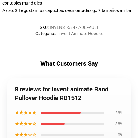
contables mundiales
Aviso: Si te gustan tus capuchas desmontadas go 2 tamaños arriba
SKU
:
INVENST-58477-DEFAULT
Categorías
:
Invent Animate Hoodie
,
What Customers Say
8 reviews for invent animate Band
Pullover Hoodie RB1512
★★★★★
63%
★★★★☆
38%
★★★☆☆
0%