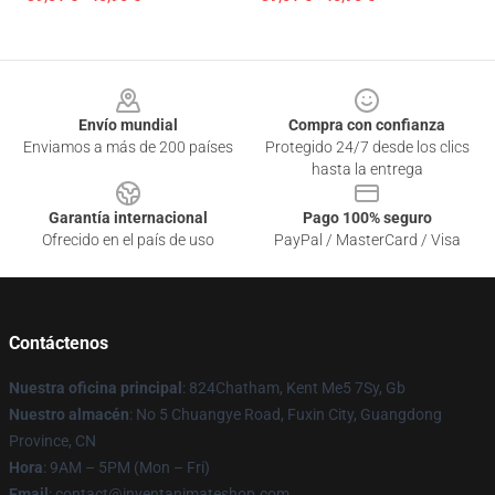
Footer
Envío mundial
Compra con confianza
Enviamos a más de 200 países
Protegido 24/7 desde los clics
hasta la entrega
Garantía internacional
Pago 100% seguro
Ofrecido en el país de uso
PayPal / MasterCard / Visa
Contáctenos
Nuestra oficina principal
: 824Chatham, Kent Me5 7Sy, Gb
Nuestro almacén
: No 5 Chuangye Road, Fuxin City, Guangdong
Province, CN
Hora
: 9AM – 5PM (Mon – Fri)
Email
: contact@inventanimateshop.com