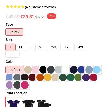
(6 customer reviews)
€49.39
€39.51
-20%
$42.95
Type
Unisex
Size
S
M
L
XL
2XL
3XL
4XL
5XL
Color
Default
Print Location