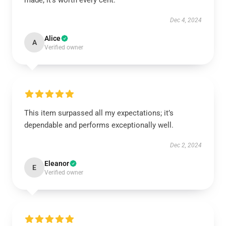
made; it’s worth every cent.
Dec 4, 2024
Alice
A
Verified owner
This item surpassed all my expectations; it’s
dependable and performs exceptionally well.
Dec 2, 2024
Eleanor
E
Verified owner