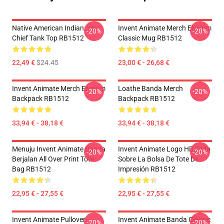
Native American Indian: War
Invent Animate Merch Elysium
-20%
-20%
Chief Tank Top RB1512
Classic Mug RB1512
22,49 €
$24.45
23,00 € - 26,68 €
Invent Animate Merch Elysium
Loathe Banda Merch
-20%
-20%
Backpack RB1512
Backpack RB1512
33,94 € - 38,18 €
33,94 € - 38,18 €
Menuju Invent Animate Banda
Invent Animate Logo HD Todo
-20%
-20%
Berjalan All Over Print Tote
Sobre La Bolsa De Tote De
Bag RB1512
Impresión RB1512
22,95 € - 27,55 €
22,95 € - 27,55 €
Invent Animate Pullover
Invent Animate Banda Classic
-20%
-20%