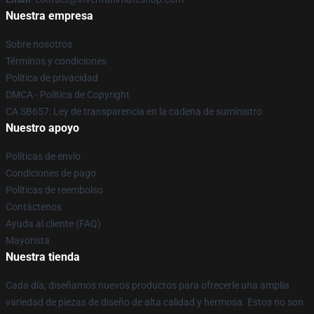
Nuestra empresa
Sobre nosotros
Términos y condiciones
Política de privacidad
DMCA - Política de Copyright
CA SB657: Ley de transparencia en la cadena de suministro
Nuestro apoyo
Políticas de envío
Condiciones de pago
Políticas de reembolso
Contáctenos
Ayuda al cliente (FAQ)
Mayorista
Nuestra tienda
Cada día, diseñamos nuevos productos para ofrecerle una amplia
variedad de piezas de diseño de alta calidad y hermosa. Estos no son