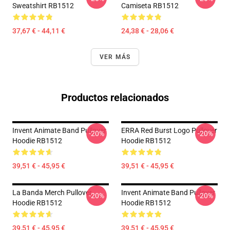
Sweatshirt RB1512
Camiseta RB1512
37,67 € - 44,11 €
24,38 € - 28,06 €
VER MÁS
Productos relacionados
Invent Animate Band Pullover
ERRA Red Burst Logo Pullover
-20%
-20%
Hoodie RB1512
Hoodie RB1512
39,51 € - 45,95 €
39,51 € - 45,95 €
La Banda Merch Pullover
Invent Animate Band Pullover
-20%
-20%
Hoodie RB1512
Hoodie RB1512
39,51 € - 45,95 €
39,51 € - 45,95 €