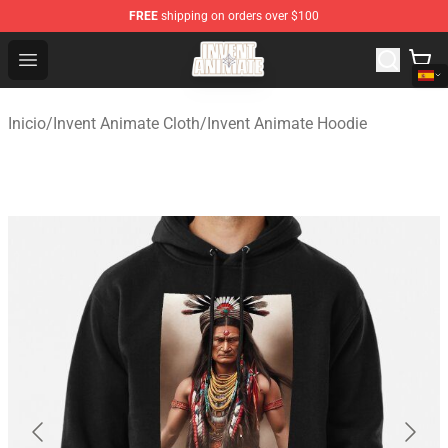
FREE
shipping on orders over $100
Invent Animate Shop - Official Invent Animate Merchandi
Open menu
Inicio
/
Invent Animate Cloth
/
Invent Animate Hoodie