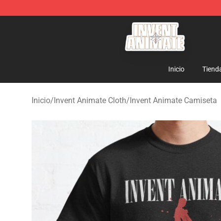
Invent Animate Shop - Official Invent Animate Merchan
Inicio
Tiend
Inicio
/
Invent Animate Cloth
/
Invent Animate Camiseta