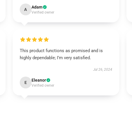
Adam
A
Verified owner
This product functions as promised and is
highly dependable; I’m very satisfied.
Jul 26, 2024
Eleanor
E
Verified owner