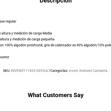
Descripción
ase regular
 altura y medición de carga Media
 altura y medición de carga pequeña
 son 100% algodón preshrunk, gris de calentador es 90% algodón/10% pol
bustez
SKU
:
INVENST-11852-DEFAULT
Categorías
:
Invent Animate Camiseta
,
What Customers Say