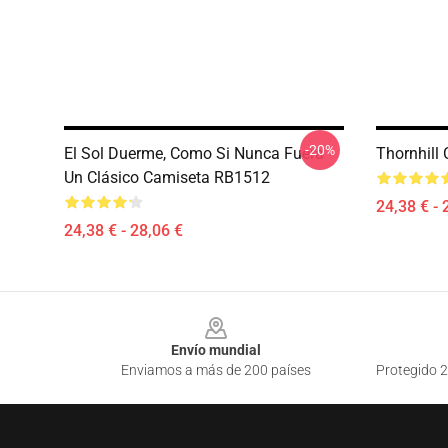
-20%
El Sol Duerme, Como Si Nunca Fuera
Thornhill
Un Clásico Camiseta RB1512
24,38 € - 
24,38 € - 28,06 €
Footer
Envío mundial
Enviamos a más de 200 países
Protegido 2