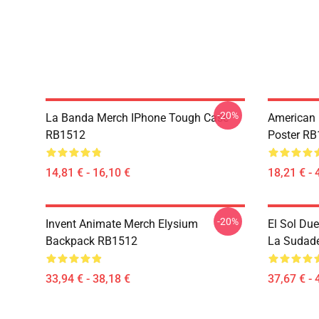
-20%
La Banda Merch IPhone Tough Case
American 
RB1512
Poster R
14,81 € - 16,10 €
18,21 € - 
-20%
Invent Animate Merch Elysium
El Sol Du
Backpack RB1512
La Sudade
33,94 € - 38,18 €
37,67 € - 