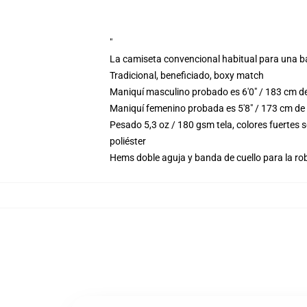
"
La camiseta convencional habitual para una b
Tradicional, beneficiado, boxy match
Maniquí masculino probado es 6'0" / 183 cm de
Maniquí femenino probada es 5'8" / 173 cm de
Pesado 5,3 oz / 180 gsm tela, colores fuertes
poliéster
Hems doble aguja y banda de cuello para la ro