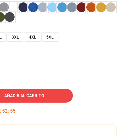
L
3XL
4XL
5XL
AÑADIR AL CARRITO
:
52
:
54