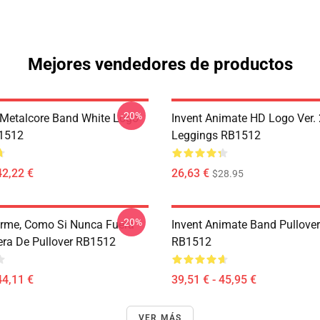
Mejores vendedores de productos
-20%
Metalcore Band White Logo
Invent Animate HD Logo Ver. 
B1512
Leggings RB1512
42,22 €
26,63 €
$28.95
-20%
erme, Como Si Nunca Fuera
Invent Animate Band Pullove
ra De Pullover RB1512
RB1512
44,11 €
39,51 € - 45,95 €
VER MÁS