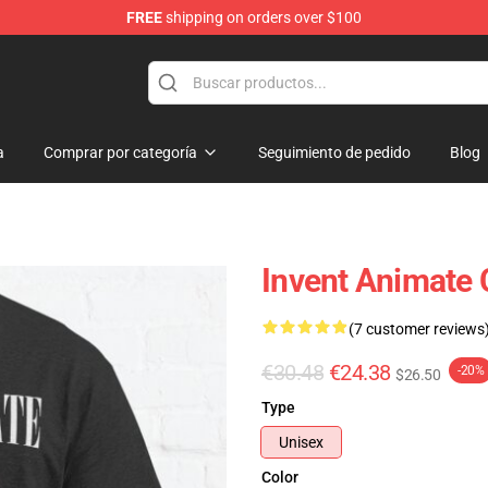
FREE
shipping on orders over $100
dise Store
a
Comprar por categoría
Seguimiento de pedido
Blog
Invent Animate 
(7 customer reviews
€30.48
€24.38
-20%
$26.50
Type
Unisex
Color