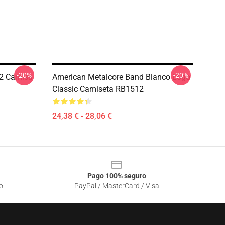
-20%
-20%
 2 Camisa
American Metalcore Band Blanco Logo
Classic Camiseta RB1512
24,38 € - 28,06 €
Pago 100% seguro
o
PayPal / MasterCard / Visa