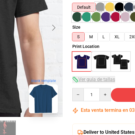
Default
Size
S
M
L
XL
2X
Print Location
Ver guía de tallas
blank template
Quantity
Esta venta termina en
03
Deliver to United States