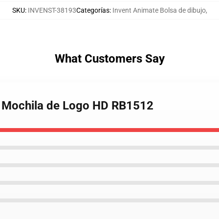
SKU
:
INVENST-38193
Categorías
:
Invent Animate Bolsa de dibujo
,
What Customers Say
te Mochila de Logo HD RB1512