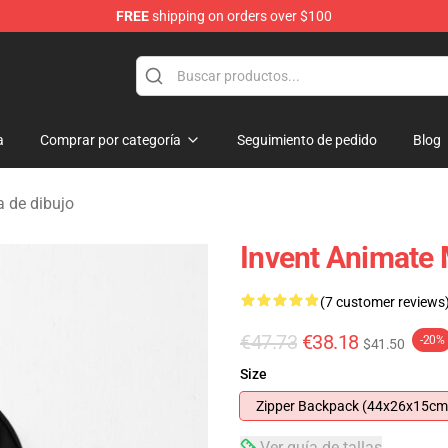
FREE
shipping on orders over $100
dise Store
a
Comprar por categoría
Seguimiento de pedido
Blog
a de dibujo
Invent Animate
(7 customer reviews
€47.73
€38.18
-20%
$41.50
Size
Zipper Backpack (44x26x15cm
Ver guía de tallas