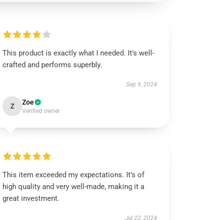
This product is exactly what I needed. It's well-
crafted and performs superbly.
Sep 9, 2024
Zoe
Z
Verified owner
This item exceeded my expectations. It’s of
high quality and very well-made, making it a
great investment.
Jul 22, 2024