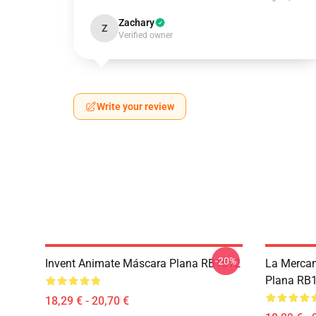
Zachary
Z
Verified owner
Write your review
-20%
Invent Animate Máscara Plana RB1512
La Merca
Plana RB
18,29 € - 20,70 €