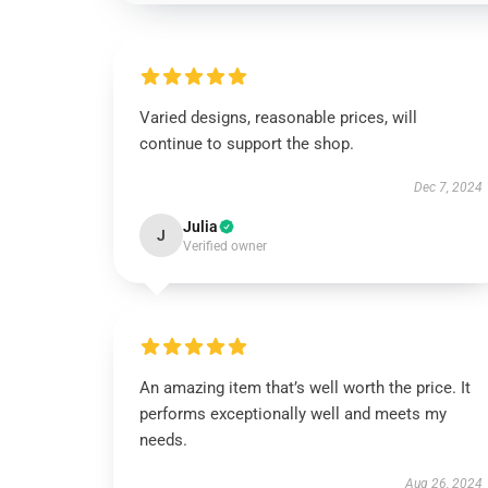
Varied designs, reasonable prices, will
continue to support the shop.
Dec 7, 2024
Julia
J
Verified owner
An amazing item that’s well worth the price. It
performs exceptionally well and meets my
needs.
Aug 26, 2024