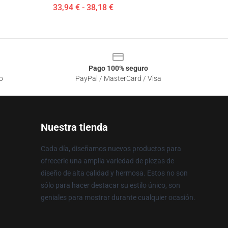
33,94 € - 38,18 €
Pago 100% seguro
o
PayPal / MasterCard / Visa
Nuestra tienda
Cada día, diseñamos nuevos productos para
ofrecerle una amplia variedad de piezas de
diseño de alta calidad y hermosa. Estos no son
sólo para hacer destacar su estilo único, son
geniales para mostrar durante cualquier ocasión.