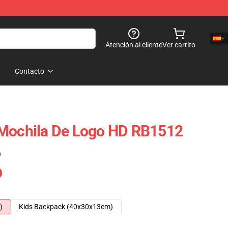
Atención al cliente
Ver carrito
Contacto
 Mochila De Logo HD RB1512
)
)
Kids Backpack (40x30x13cm)