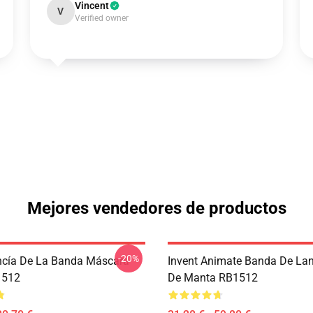
Vincent
V
Verified owner
Mejores vendedores de productos
-20%
ncía De La Banda Máscara
Invent Animate Banda De La
1512
De Manta RB1512