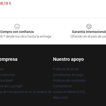
38,18 €
Compra con confianza
Garantía internacional
4/7 desde los clics hasta la entrega
Ofrecido en el país de us
 empresa
Nuestro apoyo
ros
Políticas de envío
ondiciones
Condiciones de pago
rivacidad
Políticas de reembolso
ica de Copyright
Contáctenos
y de transparencia en la cadena de
Ayuda al cliente (FAQ)
Mayorista