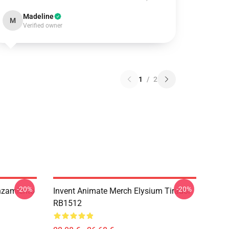
Madeline
M
Verified owner
1
/
2
-20%
-20%
nzamiento
Invent Animate Merch Elysium Tirador
RB1512