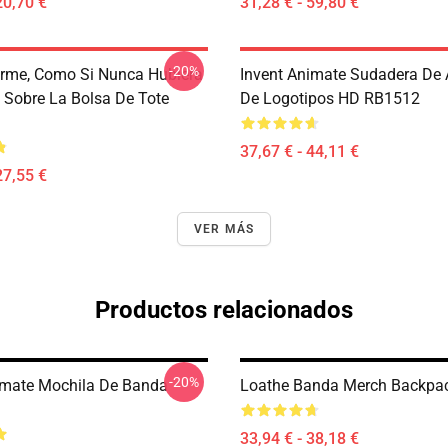
20,70 €
31,28 € - 59,80 €
-20%
erme, Como Si Nunca Hubiera
Invent Animate Sudadera De
 Sobre La Bolsa De Tote
De Logotipos HD RB1512
37,67 € - 44,11 €
27,55 €
VER MÁS
Productos relacionados
-20%
imate Mochila De Banda
Loathe Banda Merch Backpa
33,94 € - 38,18 €