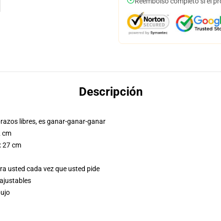
Reembolso completo si el pr
Descripción
brazos libres, es ganar-ganar-ganar
2 cm
 x 27 cm
ra usted cada vez que usted pide
 ajustables
bujo