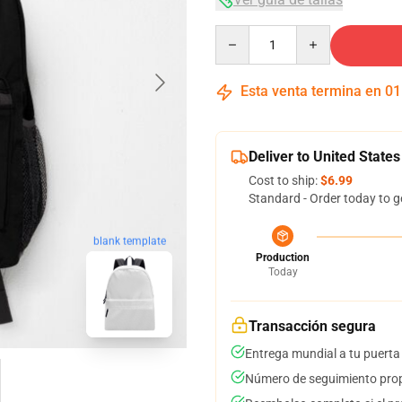
Quantity
Esta venta termina en
01
Deliver to United States
Cost to ship:
$6.99
Standard - Order today to g
blank template
Production
Today
Transacción segura
Entrega mundial a tu puerta
Número de seguimiento prop