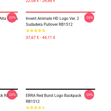
22,08 € - 26,68 €
-20%
-20%
 Alta Gama
Invent Animate HD Logo Ver. 2
Sudadera Pullover RB1512
37,67 € - 44,11 €
-20%
-20%
ck RB1512
ERRA Red Burst Logo Backpack
RB1512