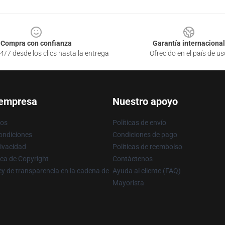
Compra con confianza
Garantía internacional
4/7 desde los clics hasta la entrega
Ofrecido en el país de us
 empresa
Nuestro apoyo
ros
Políticas de envío
ondiciones
Condiciones de pago
rivacidad
Políticas de reembolso
ica de Copyright
Contáctenos
y de transparencia en la cadena de
Ayuda al cliente (FAQ)
Mayorista