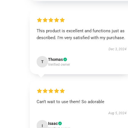
This product is excellent and functions just as
described. I'm very satisfied with my purchase.
Dec 3, 2024
Thomas
T
Verified owner
Can’t wait to use them! So adorable
Aug 5, 2024
Isaac
I