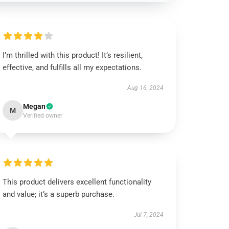
I’m thrilled with this product! It’s resilient,
effective, and fulfills all my expectations.
Aug 16, 2024
Megan
M
Verified owner
This product delivers excellent functionality
and value; it’s a superb purchase.
Jul 7, 2024