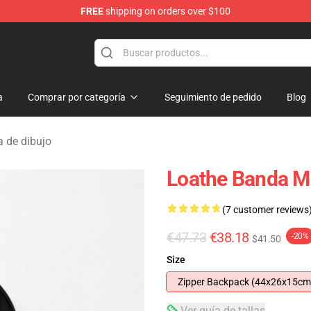
FREE
shipping on orders over $100
dise Store
a
Comprar por categoría
Seguimiento de pedido
Blog
a de dibujo
Loathe Banda M
(7 customer reviews
€47.73
€38.18
-20%
$41.50
Size
Zipper Backpack (44x26x15cm
Ver guía de tallas