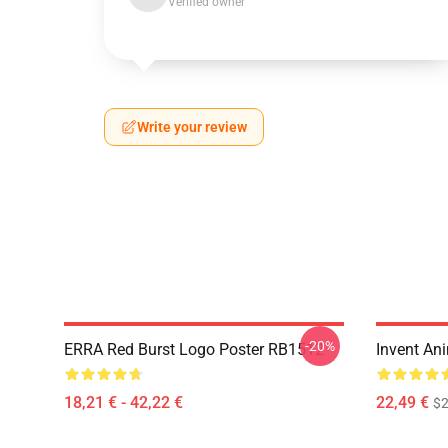
Verified owner
Write your review
-20%
ERRA Red Burst Logo Poster RB1512
Invent An
18,21 € - 42,22 €
22,49 €
$2