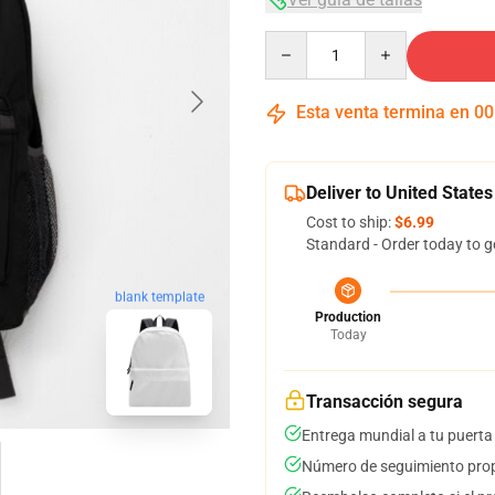
Quantity
Esta venta termina en
00
Deliver to United States
Cost to ship:
$6.99
Standard - Order today to g
blank template
Production
Today
Transacción segura
Entrega mundial a tu puerta
Número de seguimiento prop