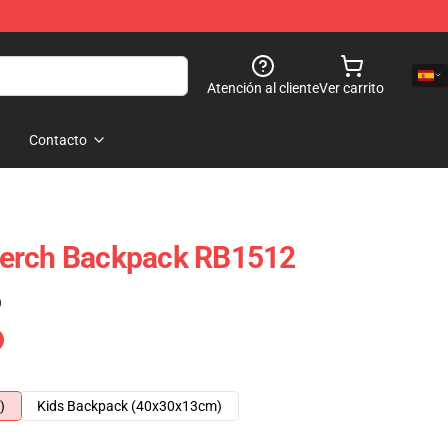
Atención al cliente
Ver carrito
Contacto
erch Backpack RB1512
)
)
Kids Backpack (40x30x13cm)