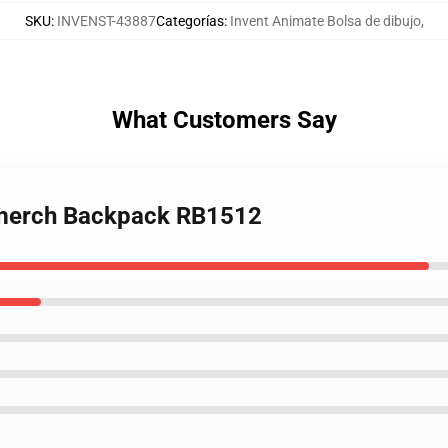
SKU
:
INVENST-43887
Categorías
:
Invent Animate Bolsa de dibujo
,
What Customers Say
 merch Backpack RB1512