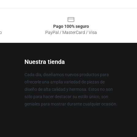
Pago 100% seguro
o
PayPal / MasterCard / Visa
Nuestra tienda
Cada día, diseñamos nuevos productos para
ofrecerle una amplia variedad de piezas de
diseño de alta calidad y hermosa. Estos no son
sólo para hacer destacar su estilo único, son
geniales para mostrar durante cualquier ocasión.