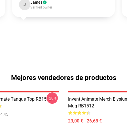
James
J
Verified owner
Mejores vendedores de productos
-20%
imate Tanque Top RB1512
Invent Animate Merch Elysiu
Mug RB1512
4.45
23,00 € - 26,68 €