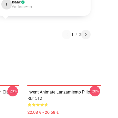
Isaac
I
Verified owner
1
/
2
-20%
-20%
m Classic
Invent Animate Lanzamiento Pillow
RB1512
22,08 € - 26,68 €