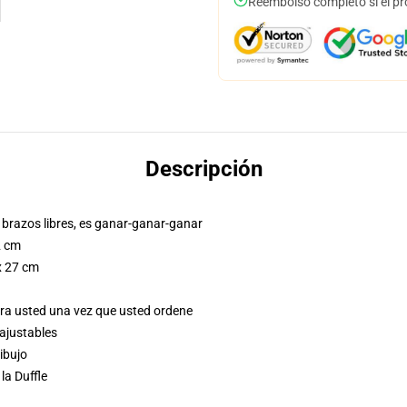
Reembolso completo si el pr
Descripción
s brazos libres, es ganar-ganar-ganar
2 cm
 x 27 cm
ara usted una vez que usted ordene
 ajustables
ibujo
la Duffle