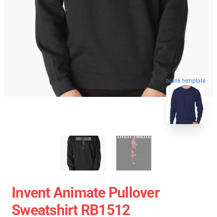
blank template
Invent Animate Pullover
Sweatshirt RB1512