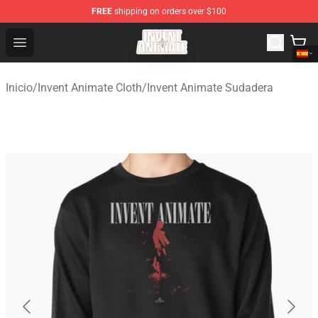
FREE
shipping on orders over $100
Invent Animate Shop - Official Invent Animate Merchandi
Open menu
Inicio
/
Invent Animate Cloth
/
Invent Animate Sudadera