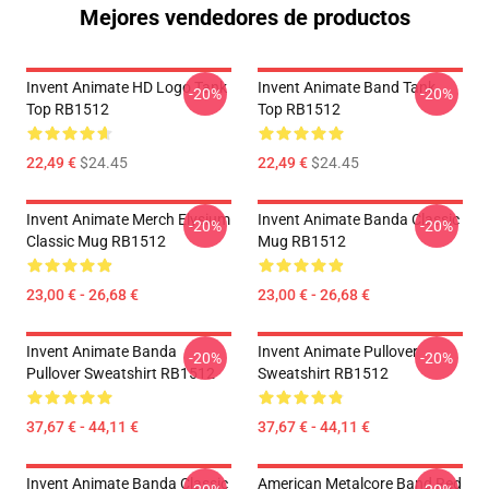
Mejores vendedores de productos
Invent Animate HD Logo Tank
Invent Animate Band Tank
-20%
-20%
Top RB1512
Top RB1512
22,49 €
$24.45
22,49 €
$24.45
Invent Animate Merch Elysium
Invent Animate Banda Classic
-20%
-20%
Classic Mug RB1512
Mug RB1512
23,00 € - 26,68 €
23,00 € - 26,68 €
Invent Animate Banda
Invent Animate Pullover
-20%
-20%
Pullover Sweatshirt RB1512
Sweatshirt RB1512
37,67 € - 44,11 €
37,67 € - 44,11 €
Invent Animate Banda Classic
American Metalcore Band Red