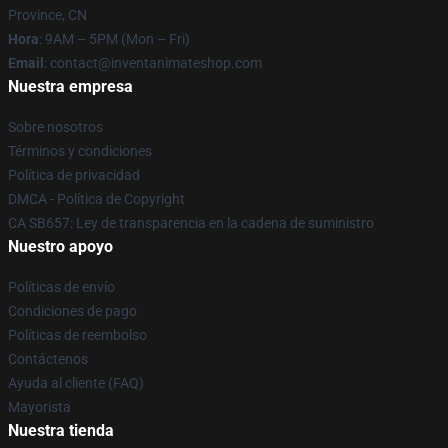
Province, CN
Hora
: 9AM – 5PM (Mon – Fri)
Email
: contact@inventanimateshop.com
Nuestra empresa
Sobre nosotros
Términos y condiciones
Política de privacidad
DMCA - Política de Copyright
CA SB657: Ley de transparencia en la cadena de suministro
Nuestro apoyo
Políticas de envío
Condiciones de pago
Políticas de reembolso
Contáctenos
Ayuda al cliente (FAQ)
Mayorista
Nuestra tienda