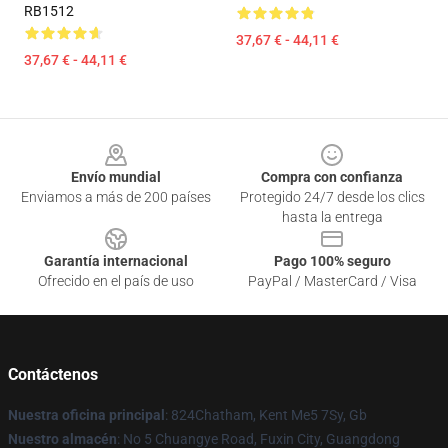
RB1512
37,67 € - 44,11 €
37,67 € - 44,11 €
Footer
Envío mundial
Compra con confianza
Enviamos a más de 200 países
Protegido 24/7 desde los clics
hasta la entrega
Garantía internacional
Pago 100% seguro
Ofrecido en el país de uso
PayPal / MasterCard / Visa
Contáctenos
Nuestra oficina principal
: 824Chatham, Kent Me5 7Sy, Gb
Nuestro almacén
: No 5 Chuangye Road, Fuxin City, Guangdong