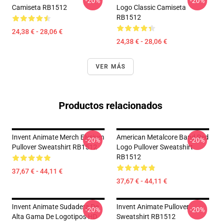
-20%
-20%
Camiseta RB1512
Logo Classic Camiseta
RB1512
24,38 € - 28,06 €
24,38 € - 28,06 €
VER MÁS
Productos relacionados
Invent Animate Merch Elysium
American Metalcore Band Red
-20%
-20%
Pullover Sweatshirt RB1512
Logo Pullover Sweatshirt
RB1512
37,67 € - 44,11 €
37,67 € - 44,11 €
Invent Animate Sudadera De
Invent Animate Pullover
-20%
-20%
Alta Gama De Logotipos HD
Sweatshirt RB1512