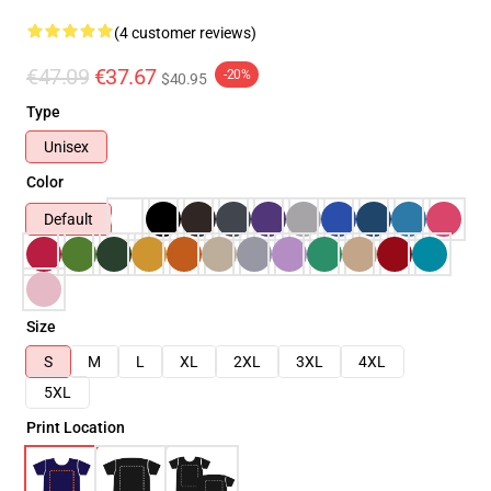
(4 customer reviews)
€47.09
€37.67
-20%
$40.95
Type
Unisex
Color
Default
Size
S
M
L
XL
2XL
3XL
4XL
5XL
Print Location