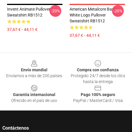
Invent Animate Pullover
American Metalcore Band
-20%
-20%
Sweatshirt RB1512
White Logo Pullover
Sweatshirt RB1512
37,67 € - 44,11 €
37,67 € - 44,11 €
Footer
Envío mundial
Compra con confianza
Enviamos a más de 200 países
Protegido 24/7 desde los clics
hasta la entrega
Garantía internacional
Pago 100% seguro
Ofrecido en el país de uso
PayPal / MasterCard / Visa
Contáctenos