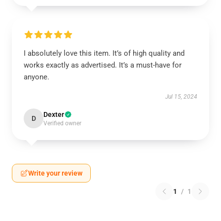
I absolutely love this item. It’s of high quality and
works exactly as advertised. It’s a must-have for
anyone.
Jul 15, 2024
Dexter
D
Verified owner
Write your review
1
/
1