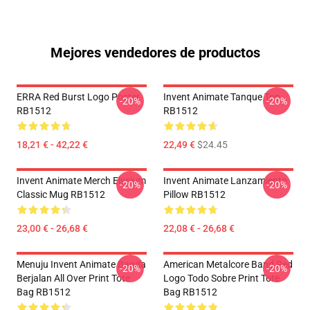
Mejores vendedores de productos
ERRA Red Burst Logo Poster
Invent Animate Tanque Top
-20%
-20%
RB1512
RB1512
18,21 € - 42,22 €
22,49 €
$24.45
Invent Animate Merch Elysium
Invent Animate Lanzamiento
-20%
-20%
Classic Mug RB1512
Pillow RB1512
23,00 € - 26,68 €
22,08 € - 26,68 €
Menuju Invent Animate Banda
American Metalcore Band Red
-20%
-20%
Berjalan All Over Print Tote
Logo Todo Sobre Print Tote
Bag RB1512
Bag RB1512