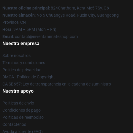
Nuestra oficina principal
: 824Chatham, Kent Me5 7Sy, Gb
Nuestro almacén
: No 5 Chuangye Road, Fuxin City, Guangdong
Province, CN
Hora
: 9AM – 5PM (Mon – Fri)
Email
: contact@inventanimateshop.com
Nuestra empresa
Sobre nosotros
Términos y condiciones
Política de privacidad
DMCA - Política de Copyright
CA SB657: Ley de transparencia en la cadena de suministro
Nuestro apoyo
Políticas de envío
Condiciones de pago
Políticas de reembolso
Contáctenos
Ayuda al cliente (FAQ)