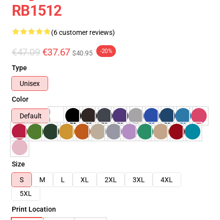
RB1512
(6 customer reviews)
€47.09
€37.67
-20%
$40.95
Type
Unisex
Color
Default
Size
S
M
L
XL
2XL
3XL
4XL
5XL
Print Location