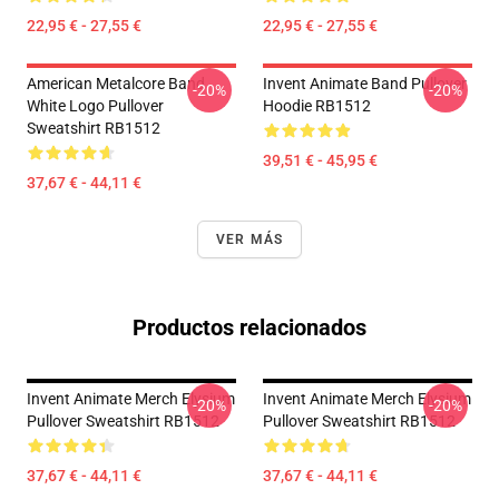
22,95 € - 27,55 €
22,95 € - 27,55 €
American Metalcore Band
Invent Animate Band Pullover
-20%
-20%
White Logo Pullover
Hoodie RB1512
Sweatshirt RB1512
39,51 € - 45,95 €
37,67 € - 44,11 €
VER MÁS
Productos relacionados
Invent Animate Merch Elysium
Invent Animate Merch Elysium
-20%
-20%
Pullover Sweatshirt RB1512
Pullover Sweatshirt RB1512
37,67 € - 44,11 €
37,67 € - 44,11 €