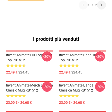
1
/
2
I prodotti più venduti
Invent Animate HD Logo Tank
Invent Animate Band Tank
-20%
-20%
Top RB1512
Top RB1512
22,49 €
$24.45
22,49 €
$24.45
Invent Animate Merch Elysium
Invent Animate Banda
-20%
-20%
Classic Mug RB1512
Classica Mug RB1512
23,00 € - 26,68 €
23,00 € - 26,68 €