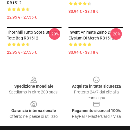
RB1512
33,94 € - 38,18 €
22,95 € - 27,55 €
Thornhill Tutto Sopra Stampa
Invent Animate Zaino Di
-20%
-20%
Tote Bag RB1512
Elysium Di Merch RB1512
22,95 € - 27,55 €
33,94 € - 38,18 €
Footer
Spedizione mondiale
Acquista in tutta sicurezza
Spediamo in oltre 200 paesi
Protetto 24/7 dai clic alla
consegna
Garanzia internazionale
Pagamento sicuro al 100%
Offerto nel paese di utilizzo
PayPal / MasterCard / Visa