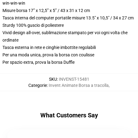
win-win-win
Misure borsa 17” x 12,5” x 5” / 43 x 31 x 12 cm
Tasca interna del computer portatile misure 13.5" x 10,5" / 34 x 27 cm
Sturdy 100% guscio di poliestere
Vivid design all-over, sublimazione stampato per voi ogni volta che
ordinate
Tasca esterna in rete e cinghie imbottite regolabili
Per una moda unica, prova la borsa con coulisse
Per spazio extra, prova la borsa Duffle
SKU
:
INVENST-15481
Categorie
:
Invent Animate Borsa a tracolla
,
What Customers Say