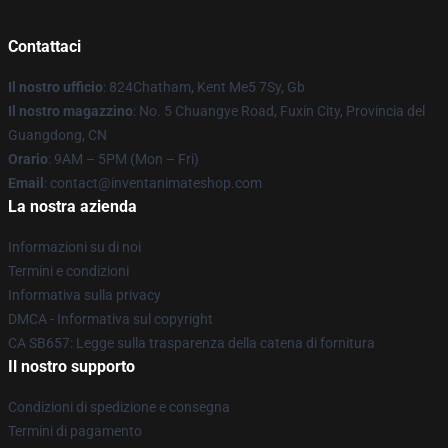
Contattaci
Il nostro ufficio
: 824Chatham, Kent Me5 7Sy, Gb
Il nostro magazzino
: No. 5 Chuangye Road, Fuxin City, Provincia del
Guangdong, CN
Orario
: 9AM – 5PM (Mon – Fri)
Email
: contact@inventanimateshop.com
La nostra azienda
Informazioni su di noi
Termini e condizioni
Informativa sulla privacy
DMCA - Informativa sul copyright
CA SB657: Legge sulla trasparenza della catena di fornitura
Il nostro supporto
Condizioni di spedizione e consegna
Termini di pagamento