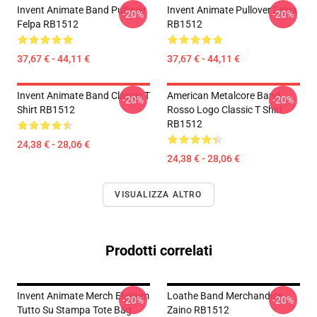
Invent Animate Band Pullover
Invent Animate Pullover Felpa
-20%
-20%
Felpa RB1512
RB1512
37,67 € - 44,11 €
37,67 € - 44,11 €
Invent Animate Band Classic T
American Metalcore Band
-20%
-20%
Shirt RB1512
Rosso Logo Classic T Shirt
RB1512
24,38 € - 28,06 €
24,38 € - 28,06 €
VISUALIZZA ALTRO
Prodotti correlati
Invent Animate Merch Elysium
Loathe Band Merchandise
-20%
-20%
Tutto Su Stampa Tote Bag
Zaino RB1512