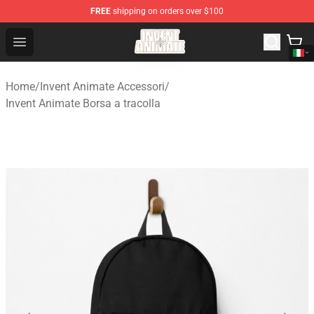
FREE
shipping on orders over $100
Invent Animate Shop - Official Invent Animate Merchandi
Open menu
Home
/
Invent Animate Accessori
/
Invent Animate Borsa a tracolla