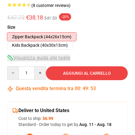
(8 customer reviews)
€47.73
€38.18
-20%
$41.50
Size
Zipper Backpack (44x26x15cm)
Kids Backpack (40x30x13cm)
Visualizza guida alle taglie
Quantity
AGGIUNGI AL CARRELLO
Questa vendita termina tra
00
:
49
:
53
Deliver to United States
Cost to ship:
$6.99
Standard - Order today to get by
Aug. 11 - Aug. 18