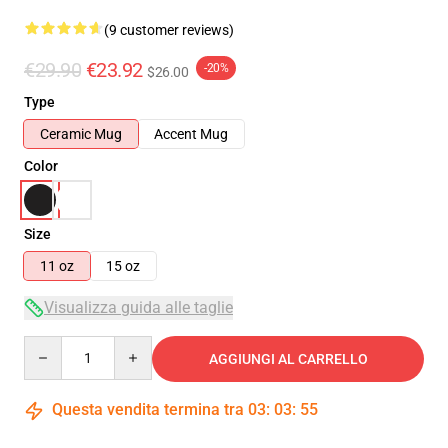
(9 customer reviews)
€29.90
€23.92
-20%
$26.00
Type
Ceramic Mug
Accent Mug
Color
Size
11 oz
15 oz
Visualizza guida alle taglie
Quantity
AGGIUNGI AL CARRELLO
Questa vendita termina tra
03
:
03
:
54