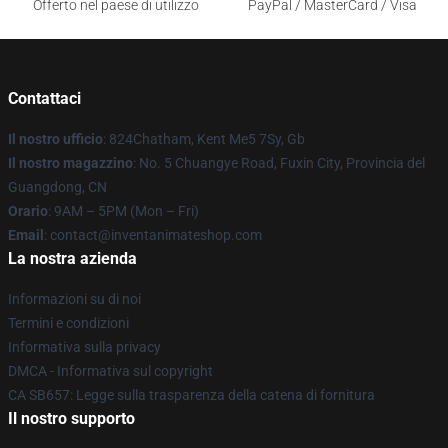
Offerto nel paese di utilizzo
PayPal / MasterCard / Visa
Contattaci
Il nostro ufficio
: 824Chatham, Kent Me5 7Sy, Gb
Il nostro magazzino
: No. 5 Chuangye Road, Fuxin City, Provincia del
Guangdong, CN
Orario
: 9AM – 5PM (Mon – Fri)
Email
: contact@inventanimateshop.com
La nostra azienda
Informazioni su di noi
Termini e condizioni
Informativa sulla privacy
DMCA - Informativa sul copyright
CA SB657: Legge sulla trasparenza della catena di fornitura
Il nostro supporto