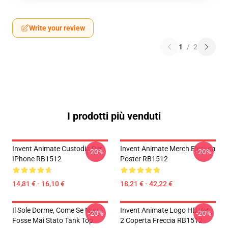
Write your review
1
/
2
I prodotti più venduti
Invent Animate Custodia Per
Invent Animate Merch Elysium
-20%
-20%
IPhone RB1512
Poster RB1512
14,81 € - 16,10 €
18,21 € - 42,22 €
Il Sole Dorme, Come Se Non
Invent Animate Logo HD Ver.
-20%
-20%
Fosse Mai Stato Tank Top
2 Coperta Freccia RB1512