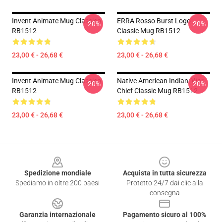
Invent Animate Mug Classico
ERRA Rosso Burst Logo
-20%
-20%
RB1512
Classic Mug RB1512
23,00 € - 26,68 €
23,00 € - 26,68 €
Invent Animate Mug Classico
Native American Indian: War
-20%
-20%
RB1512
Chief Classic Mug RB1512
23,00 € - 26,68 €
23,00 € - 26,68 €
Footer
Spedizione mondiale
Acquista in tutta sicurezza
Spediamo in oltre 200 paesi
Protetto 24/7 dai clic alla
consegna
Garanzia internazionale
Pagamento sicuro al 100%