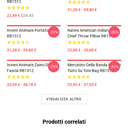
RB1512
31,28 € - 59,80 €
22,49 €
$24.45
Invent Animate Portafoglio
Native American Indian: War
-20%
-20%
RB1512
Chief Throw Pillow RB1512
31,28 € - 59,80 €
22,08 € - 26,68 €
Invent Animate Zaino Di
Mercatino Della Banda Loathe
-20%
-20%
Fascia RB1512
Tutto Su Tote Bag RB1512
33,94 € - 38,18 €
22,95 € - 27,55 €
VISUALIZZA ALTRO
Prodotti correlati