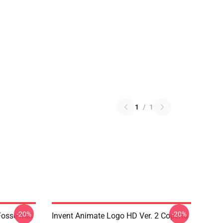
1
/
1
-20%
-20%
Fosse Mai
Invent Animate Logo HD Ver. 2 Coperta