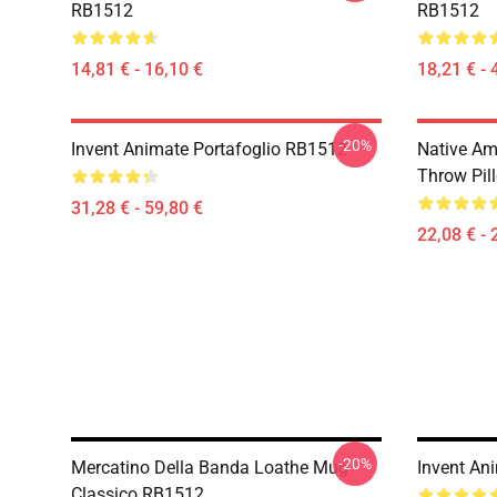
RB1512
RB1512
14,81 € - 16,10 €
18,21 € - 
-20%
Invent Animate Portafoglio RB1512
Native Am
Throw Pil
31,28 € - 59,80 €
22,08 € - 
-20%
Mercatino Della Banda Loathe Mug
Invent An
Classico RB1512