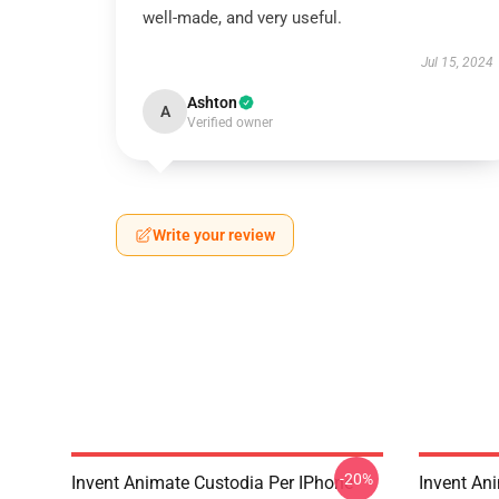
well-made, and very useful.
Jul 15, 2024
Ashton
A
Verified owner
Write your review
-20%
Invent Animate Custodia Per IPhone
Invent An