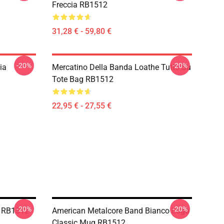
Freccia RB1512
31,28 € - 59,80 €
-20%
-20%
ia
Mercatino Della Banda Loathe Tutto Su
Tote Bag RB1512
22,95 € - 27,55 €
-20%
-20%
o RB1512
American Metalcore Band Bianco Logo
Classic Mug RB1512