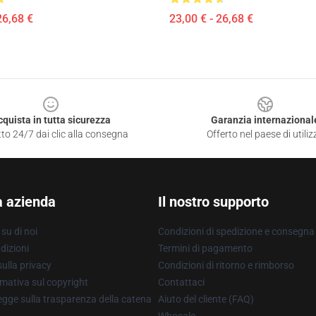
26,68 €
23,00 € - 26,68 €
cquista in tutta sicurezza
Garanzia internazional
to 24/7 dai clic alla consegna
Offerto nel paese di utiliz
a azienda
Il nostro supporto
su di noi
Condizioni di spedizione e consegna
dizioni
Termini di pagamento
ulla privacy
Condizioni di ritorno e rimborso
mativa sul copyright
Contattaci
gge sulla trasparenza della catena
Aiuto del cliente (FAQ)