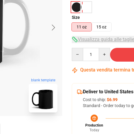
Size
11 oz
15 oz
Visualizza guida alle tagli
Quantity
Questa vendita termina 
blank template
Deliver to United States
Cost to ship:
$6.99
Standard - Order today to g
Production
Today