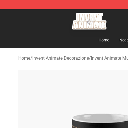
Invent Animate Shop - Official Invent Animate Merchan
Home
Nego
Home
/
Invent Animate Decorazione
/
Invent Animate M