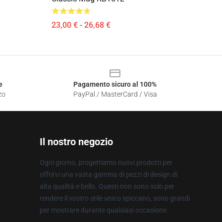
23,00 € - 26,68 €
e
Pagamento sicuro al 100%
zo
PayPal / MasterCard / Visa
Il nostro negozio
Ogni giorno, progettiamo nuovi prodotti per
offrirvi una vasta gamma di pezzi di design di
alta qualità e bello. Questi non sono solo per
rendere il vostro stile unico spiccano, sono grandi
per mostrare durante qualsiasi occasione.