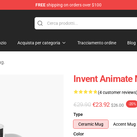
FREE
shipping on orders over $100
dise Store
zio
Acquista per categoria
Tracciamento ordine
Blog
ug.
Invent Animate
(4 customer reviews
€29.90
€23.92
-20%
$26.00
Type
Ceramic Mug
Accent Mug
Color