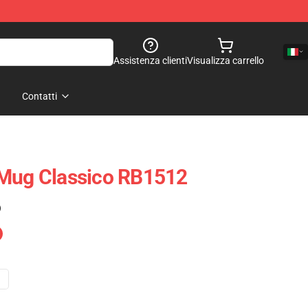
Assistenza clienti
Visualizza carrello
Contatti
 Mug Classico RB1512
)