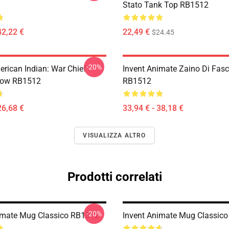
Stato Tank Top RB1512
42,22 €
22,49 €
$24.45
-20%
erican Indian: War Chief
Invent Animate Zaino Di Fasc
low RB1512
RB1512
26,68 €
33,94 € - 38,18 €
VISUALIZZA ALTRO
Prodotti correlati
-20%
imate Mug Classico RB1512
Invent Animate Mug Classic