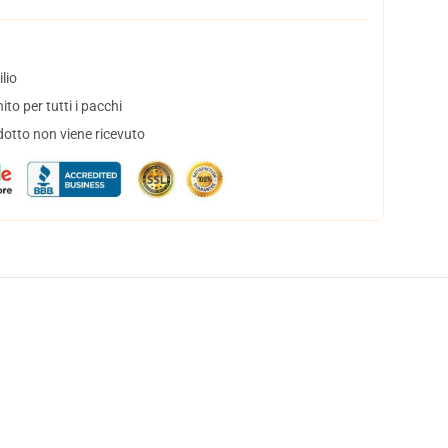
lio
to per tutti i pacchi
dotto non viene ricevuto