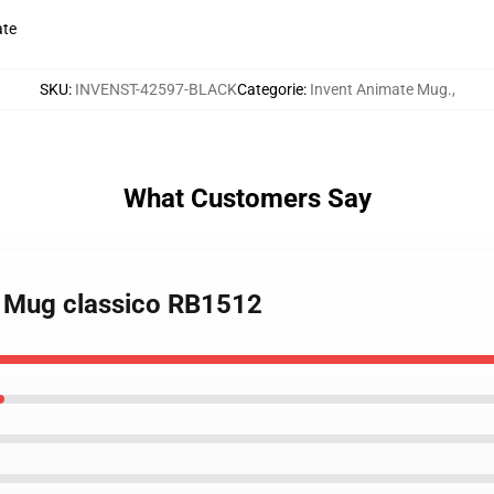
ate
SKU
:
INVENST-42597-BLACK
Categorie
:
Invent Animate Mug.
,
What Customers Say
e Mug classico RB1512