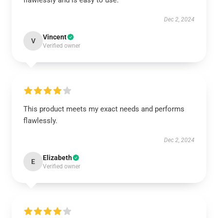
flawlessly and is easy to use.
Dec 2, 2024
Vincent
V
Verified owner
This product meets my exact needs and performs
flawlessly.
Dec 2, 2024
Elizabeth
E
Verified owner