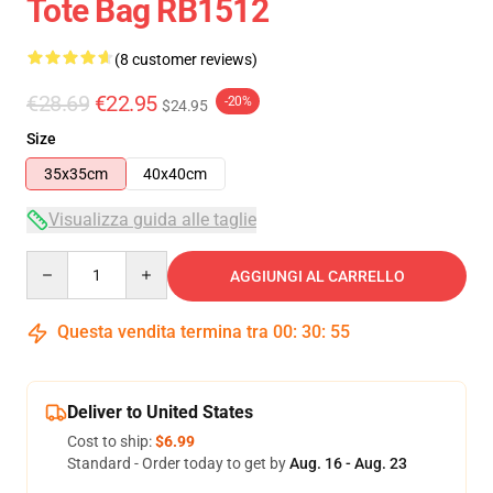
Tote Bag RB1512
(8 customer reviews)
€28.69
€22.95
-20%
$24.95
Size
35x35cm
40x40cm
Visualizza guida alle taglie
Quantity
AGGIUNGI AL CARRELLO
Questa vendita termina tra
00
:
30
:
54
Deliver to United States
Cost to ship:
$6.99
Standard - Order today to get by
Aug. 16 - Aug. 23