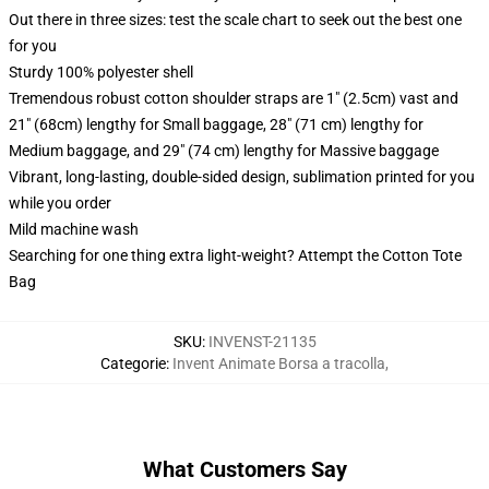
Out there in three sizes: test the scale chart to seek out the best one
for you
Sturdy 100% polyester shell
Tremendous robust cotton shoulder straps are 1" (2.5cm) vast and
21" (68cm) lengthy for Small baggage, 28" (71 cm) lengthy for
Medium baggage, and 29" (74 cm) lengthy for Massive baggage
Vibrant, long-lasting, double-sided design, sublimation printed for you
while you order
Mild machine wash
Searching for one thing extra light-weight? Attempt the Cotton Tote
Bag
SKU
:
INVENST-21135
Categorie
:
Invent Animate Borsa a tracolla
,
What Customers Say