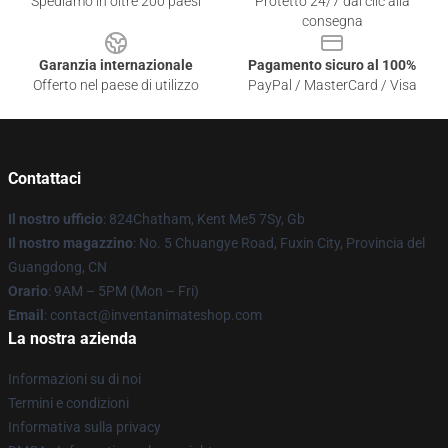
Spediamo in oltre 200 paesi
Protetto 24/7 dai clic alla
consegna
Garanzia internazionale
Pagamento sicuro al 100%
Offerto nel paese di utilizzo
PayPal / MasterCard / Visa
Contattaci
Il nostro ufficio
: 824Chatham, Kent Me5 7Sy, Gb
Il nostro magazzino
: No. 5 Chuangye Road, Fuxin City, Provincia del
Guangdong, CN
Orario
: 9AM – 5PM (Mon – Fri)
Email
: contact@inventanimateshop.com
La nostra azienda
Informazioni su di noi
Termini e condizioni
Informativa sulla privacy