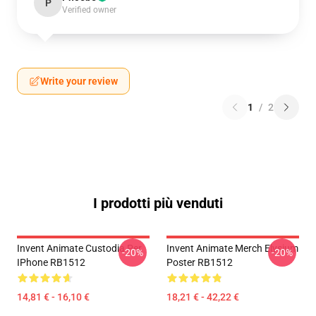
P
Verified owner
Write your review
1
/
2
I prodotti più venduti
Invent Animate Custodia Per
Invent Animate Merch Elysium
-20%
-20%
IPhone RB1512
Poster RB1512
14,81 € - 16,10 €
18,21 € - 42,22 €