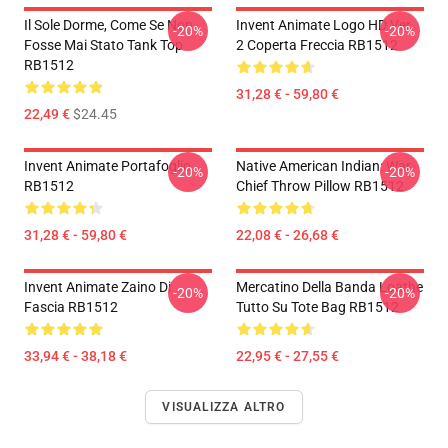
Il Sole Dorme, Come Se Non
Invent Animate Logo HD Ver.
-20%
-20%
Fosse Mai Stato Tank Top
2 Coperta Freccia RB1512
RB1512
31,28 € - 59,80 €
22,49 €
$24.45
Invent Animate Portafoglio
Native American Indian: War
-20%
-20%
RB1512
Chief Throw Pillow RB1512
31,28 € - 59,80 €
22,08 € - 26,68 €
Invent Animate Zaino Di
Mercatino Della Banda Loathe
-20%
-20%
Fascia RB1512
Tutto Su Tote Bag RB1512
33,94 € - 38,18 €
22,95 € - 27,55 €
VISUALIZZA ALTRO