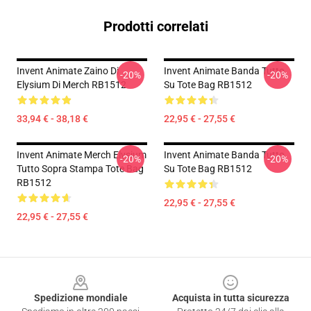
Prodotti correlati
Invent Animate Zaino Di
Invent Animate Banda Tutto
-20%
-20%
Elysium Di Merch RB1512
Su Tote Bag RB1512
33,94 € - 38,18 €
22,95 € - 27,55 €
Invent Animate Merch Elysium
Invent Animate Banda Tutto
-20%
-20%
Tutto Sopra Stampa Tote Bag
Su Tote Bag RB1512
RB1512
22,95 € - 27,55 €
22,95 € - 27,55 €
Footer
Spedizione mondiale
Acquista in tutta sicurezza