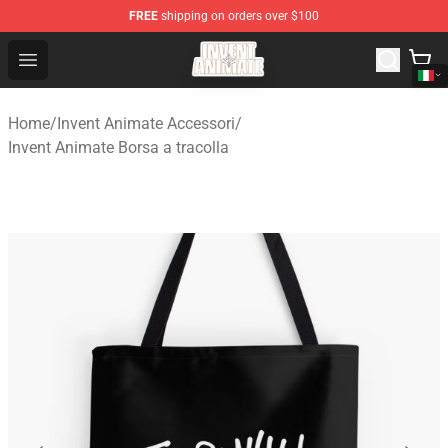
FREE
shipping on orders over $100
Invent Animate Shop - Official Invent Animate Merchandi
Open menu
Home
/
Invent Animate Accessori
/
Invent Animate Borsa a tracolla