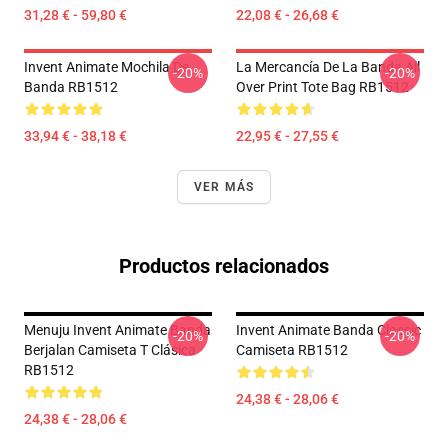
31,28 € - 59,80 €
22,08 € - 26,68 €
Invent Animate Mochila De
La Mercancía De La Banda All
-20%
-20%
Banda RB1512
Over Print Tote Bag RB1512
33,94 € - 38,18 €
22,95 € - 27,55 €
VER MÁS
Productos relacionados
Menuju Invent Animate Banda
Invent Animate Banda Classic
-20%
-20%
Berjalan Camiseta T Clásica
Camiseta RB1512
RB1512
24,38 € - 28,06 €
24,38 € - 28,06 €