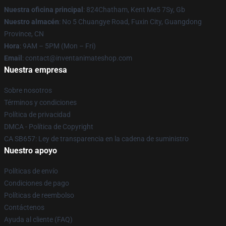
Nuestra oficina principal
: 824Chatham, Kent Me5 7Sy, Gb
Nuestro almacén
: No 5 Chuangye Road, Fuxin City, Guangdong
Province, CN
Hora
: 9AM – 5PM (Mon – Fri)
Email
: contact@inventanimateshop.com
Nuestra empresa
Sobre nosotros
Términos y condiciones
Política de privacidad
DMCA - Política de Copyright
CA SB657: Ley de transparencia en la cadena de suministro
Nuestro apoyo
Políticas de envío
Condiciones de pago
Políticas de reembolso
Contáctenos
Ayuda al cliente (FAQ)