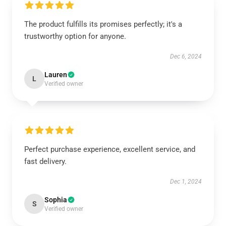
The product fulfills its promises perfectly; it's a
trustworthy option for anyone.
Dec 6, 2024
Lauren
L
Verified owner
Perfect purchase experience, excellent service, and
fast delivery.
Dec 1, 2024
Sophia
S
Verified owner