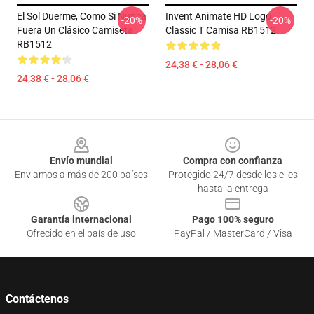
El Sol Duerme, Como Si Nunca
Invent Animate HD Logo
-20%
-20%
Fuera Un Clásico Camiseta
Classic T Camisa RB1512
RB1512
24,38 € - 28,06 €
24,38 € - 28,06 €
Footer
Envío mundial
Compra con confianza
Enviamos a más de 200 países
Protegido 24/7 desde los clics
hasta la entrega
Garantía internacional
Pago 100% seguro
Ofrecido en el país de uso
PayPal / MasterCard / Visa
Contáctenos