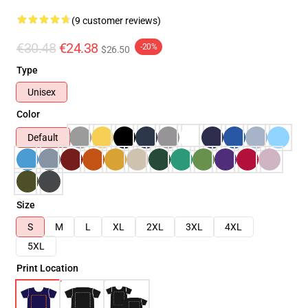
(9 customer reviews)
€30.48
€24.38
-20%
$26.50
Type
Unisex
Color
Default
Size
S
M
L
XL
2XL
3XL
4XL
5XL
Print Location