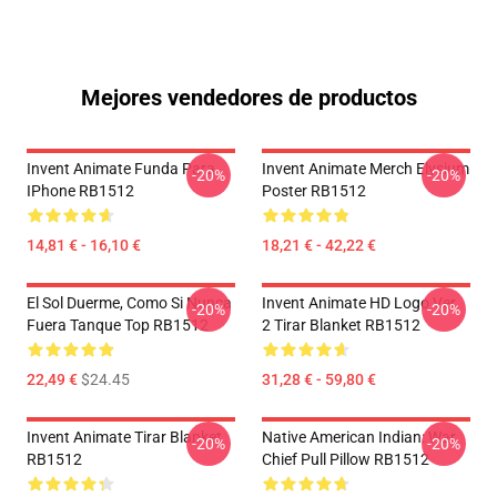
Mejores vendedores de productos
Invent Animate Funda Para
Invent Animate Merch Elysium
-20%
-20%
IPhone RB1512
Poster RB1512
14,81 € - 16,10 €
18,21 € - 42,22 €
El Sol Duerme, Como Si Nunca
Invent Animate HD Logo Ver.
-20%
-20%
Fuera Tanque Top RB1512
2 Tirar Blanket RB1512
22,49 €
$24.45
31,28 € - 59,80 €
Invent Animate Tirar Blanket
Native American Indian: War
-20%
-20%
RB1512
Chief Pull Pillow RB1512