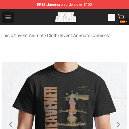
FREE
shipping on orders over $100
Invent Animate Shop - Official Invent Animate Merchandi
Open menu
Inicio
/
Invent Animate Cloth
/
Invent Animate Camiseta