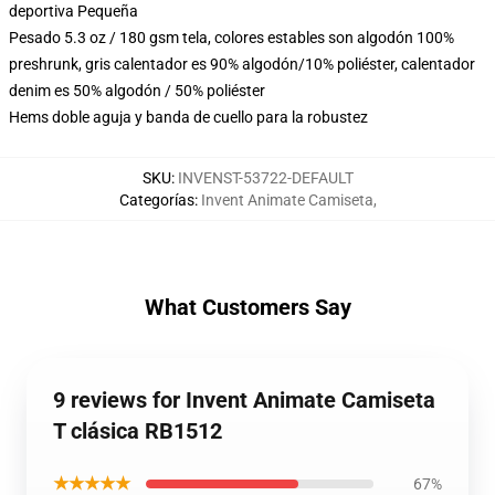
deportiva Pequeña
Pesado 5.3 oz / 180 gsm tela, colores estables son algodón 100%
preshrunk, gris calentador es 90% algodón/10% poliéster, calentador
denim es 50% algodón / 50% poliéster
Hems doble aguja y banda de cuello para la robustez
SKU
:
INVENST-53722-DEFAULT
Categorías
:
Invent Animate Camiseta
,
What Customers Say
9 reviews for Invent Animate Camiseta
T clásica RB1512
★★★★★
67%