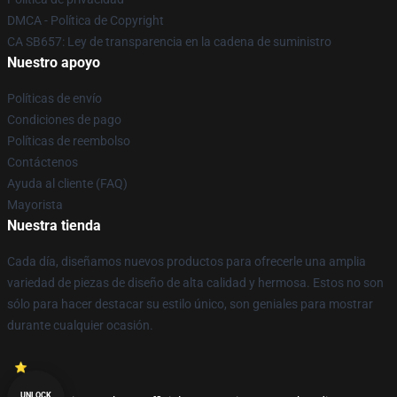
DMCA - Política de Copyright
CA SB657: Ley de transparencia en la cadena de suministro
Nuestro apoyo
Políticas de envío
Condiciones de pago
Políticas de reembolso
Contáctenos
Ayuda al cliente (FAQ)
Mayorista
Nuestra tienda
Cada día, diseñamos nuevos productos para ofrecerle una amplia
variedad de piezas de diseño de alta calidad y hermosa. Estos no son
sólo para hacer destacar su estilo único, son geniales para mostrar
durante cualquier ocasión.
UNLOCK