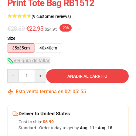
Print Tote Bag RB1512
(9 customer reviews)
€28.69
€22.95
-20%
$24.95
Size
35x35cm
40x40cm
Ver guía de tallas
Quantity
AÑADIR AL CARRITO
Esta venta termina en
02
:
05
:
54
Deliver to United States
Cost to ship:
$6.99
Standard - Order today to get by
Aug. 11 - Aug. 18