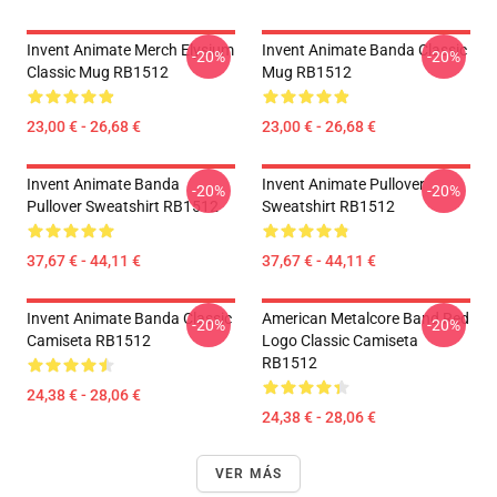
Invent Animate Merch Elysium
Invent Animate Banda Classic
-20%
-20%
Classic Mug RB1512
Mug RB1512
23,00 € - 26,68 €
23,00 € - 26,68 €
Invent Animate Banda
Invent Animate Pullover
-20%
-20%
Pullover Sweatshirt RB1512
Sweatshirt RB1512
37,67 € - 44,11 €
37,67 € - 44,11 €
Invent Animate Banda Classic
American Metalcore Band Red
-20%
-20%
Camiseta RB1512
Logo Classic Camiseta
RB1512
24,38 € - 28,06 €
24,38 € - 28,06 €
VER MÁS