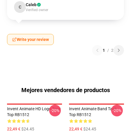
Caleb
C
Verified owner
Write your review
1
/
2
Mejores vendedores de productos
Invent Animate HD Logo Tank
Invent Animate Band Tank
-20%
-20%
Top RB1512
Top RB1512
22,49 €
$24.45
22,49 €
$24.45