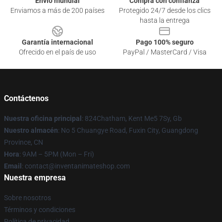
Envío mundial
Compra con confianza
Enviamos a más de 200 países
Protegido 24/7 desde los clics
hasta la entrega
Garantía internacional
Pago 100% seguro
Ofrecido en el país de uso
PayPal / MasterCard / Visa
Contáctenos
Nuestra oficina principal
: 824Chatham, Kent Me5 7Sy, Gb
Nuestro almacén
: No 5 Chuangye Road, Fuxin City, Guangdong
Province, CN
Hora
: 9AM – 5PM (Mon – Fri)
Email
: contact@inventanimateshop.com
Nuestra empresa
Sobre nosotros
Términos y condiciones
Política de privacidad