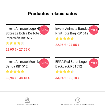
Productos relacionados
Invent Animate Logo HD Todo
Invent Animate Banda All Over
-20%
-20%
Sobre La Bolsa De Tote De
Print Tote Bag RB1512
Impresión RB1512
22,95 € - 27,55 €
22,95 € - 27,55 €
Invent Animate Mochila De
ERRA Red Burst Logo
-20%
-20%
Banda RB1512
Backpack RB1512
33,94 € - 38,18 €
33,94 € - 38,18 €
Footer