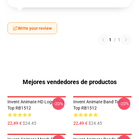
Write your review
1
/
1
Mejores vendedores de productos
Invent Animate HD Logo Tank
Invent Animate Band Tank
-20%
-20%
Top RB1512
Top RB1512
22,49 €
$24.45
22,49 €
$24.45