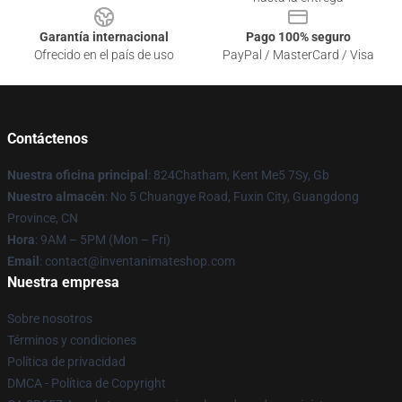
Garantía internacional
Pago 100% seguro
Ofrecido en el país de uso
PayPal / MasterCard / Visa
Contáctenos
Nuestra oficina principal
: 824Chatham, Kent Me5 7Sy, Gb
Nuestro almacén
: No 5 Chuangye Road, Fuxin City, Guangdong
Province, CN
Hora
: 9AM – 5PM (Mon – Fri)
Email
: contact@inventanimateshop.com
Nuestra empresa
Sobre nosotros
Términos y condiciones
Política de privacidad
DMCA - Política de Copyright