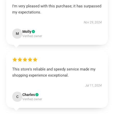
I’m very pleased with this purchase; it has surpassed
my expectations.
Nov 29, 2024
Molly
M
Verified owner
This store's reliable and speedy service made my
shopping experience exceptional.
Jul 11, 2024
Charles
C
Verified owner