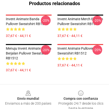
Productos relacionados
Invent Animate Banda
Invent Animate Merch Elysium
-20%
-20%
Pullover Sweatshirt RB1512
Pullover Sweatshirt RB1512
37,67 € - 44,11 €
37,67 € - 44,11 €
Menuju Invent Animate Banda
Invent Animate Pullover
-20%
-20%
Berjalan Pullover Sweatshirt
Sweatshirt RB1512
RB1512
37,67 € - 44,11 €
37,67 € - 44,11 €
Footer
Envío mundial
Compra con confianza
Enviamos a más de 200 países
Protegido 24/7 desde los clics
hasta la entrega