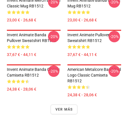
Invent Animate Merch Elysium
Invent Animate Banda Classic
-20%
-20%
Classic Mug RB1512
Mug RB1512
23,00 € - 26,68 €
23,00 € - 26,68 €
Invent Animate Banda
Invent Animate Pullover
-20%
-20%
Pullover Sweatshirt RB1512
Sweatshirt RB1512
37,67 € - 44,11 €
37,67 € - 44,11 €
Invent Animate Banda Classic
American Metalcore Band Red
-20%
-20%
Camiseta RB1512
Logo Classic Camiseta
RB1512
24,38 € - 28,06 €
24,38 € - 28,06 €
VER MÁS