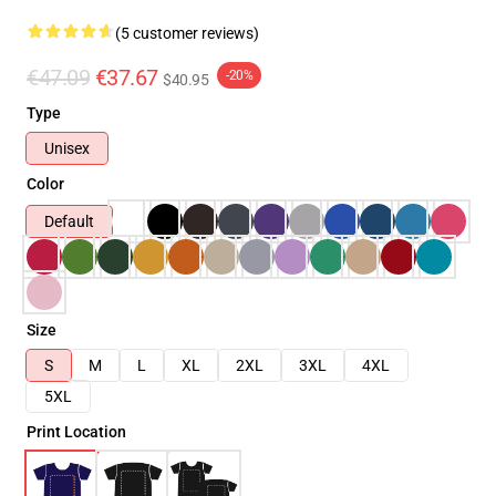
(5 customer reviews)
€47.09
€37.67
-20%
$40.95
Type
Unisex
Color
Default
Size
S
M
L
XL
2XL
3XL
4XL
5XL
Print Location