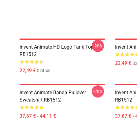
-20%
Invent Animate HD Logo Tank Top
Invent An
RB1512
22,49 €
$2
22,49 €
$24.45
-20%
Invent Animate Banda Pullover
Invent An
Sweatshirt RB1512
RB1512
37,67 € - 44,11 €
37,67 € - 