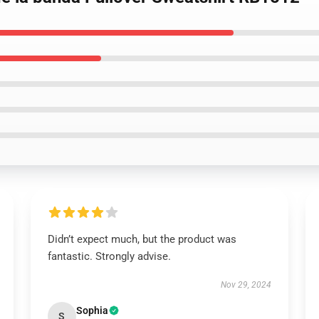
Didn’t expect much, but the product was
fantastic. Strongly advise.
Nov 29, 2024
Sophia
S