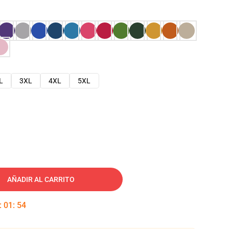
L
3XL
4XL
5XL
AÑADIR AL CARRITO
:
01
:
53