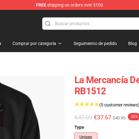
FREE
shipping on orders over $100
dise Store
a
Comprar por categoría
Seguimiento de pedido
Blog
La Mercancía De
RB1512
(5 customer reviews
€47.09
€37.67
-20%
$40.95
Type
Unisex