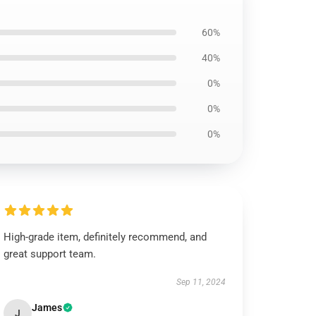
60%
40%
0%
0%
0%
High-grade item, definitely recommend, and
great support team.
Sep 11, 2024
James
J