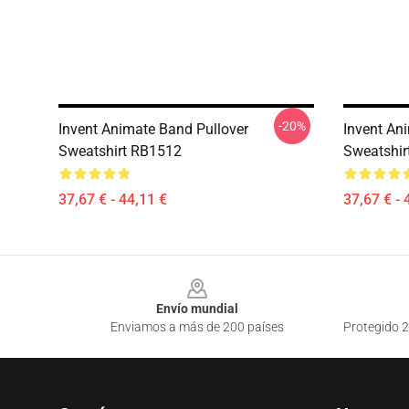
-20%
Invent Animate Band Pullover
Invent An
Sweatshirt RB1512
Sweatshir
37,67 € - 44,11 €
37,67 € - 
Footer
Envío mundial
Enviamos a más de 200 países
Protegido 2