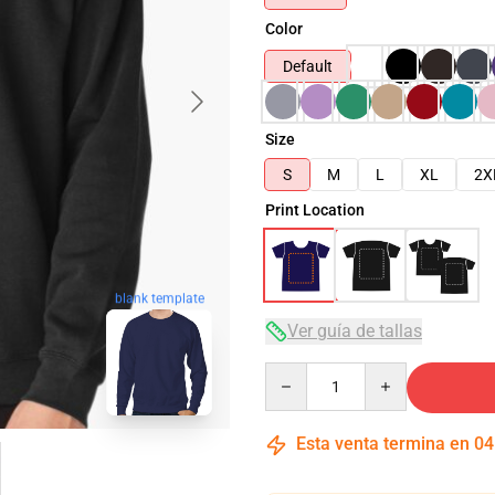
Color
Default
Size
S
M
L
XL
2X
Print Location
blank template
Ver guía de tallas
Quantity
Esta venta termina en
04