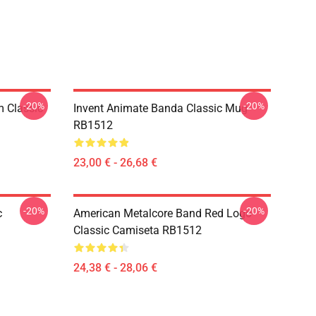
-20%
-20%
m Classic
Invent Animate Banda Classic Mug
RB1512
23,00 € - 26,68 €
-20%
-20%
c
American Metalcore Band Red Logo
Classic Camiseta RB1512
24,38 € - 28,06 €