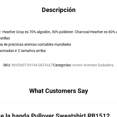
Descripción
r. Heather Gray es 70% algodón, 30% poliéster. Charcoal Heather es 60% 
stillas
eria de prácticas atentas contables mundiales
ontadas ir 2 tamaños arriba
SKU
:
INVENST-39194-DEFAULT
Categorías
:
Invent Animate Sudadera
,
What Customers Say
de la banda Pullover Sweatshirt RB1512