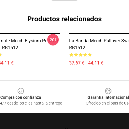
Productos relacionados
-20%
imate Merch Elysium Pullover
La Banda Merch Pullover Swe
t RB1512
RB1512
44,11 €
37,67 € - 44,11 €
Compra con confianza
Garantía internacional
4/7 desde los clics hasta la entrega
Ofrecido en el país de us