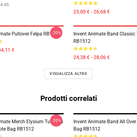
4.45
23,00 € - 26,68 €
-20%
imate Pullover Felpa RB1512
Invent Animate Band Classic 
RB1512
44,11 €
24,38 € - 28,06 €
VISUALIZZA ALTRO
Prodotti correlati
-20%
imate Merch Elysium Tutto Su
Invent Animate Band All Over 
ote Bag RB1512
Bag RB1512