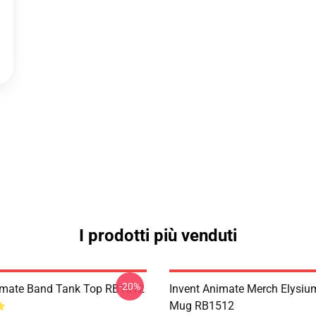
I prodotti più venduti
-20%
imate Band Tank Top RB1512
Invent Animate Merch Elysiu
Mug RB1512