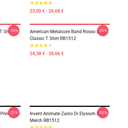
23,00 € - 26,68 €
-20%
-20%
T Shirt
American Metalcore Band Rosso Logo
Classic T Shirt RB1512
24,38 € - 28,06 €
-20%
-20%
Print Tote
Invent Animate Zaino Di Elysium Di
Merch RB1512