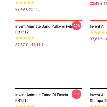
22,49 €
$2
22,49 €
$24.45
-20%
Invent Animate Band Pullover Felpa
Invent An
RB1512
37,67 € - 
37,67 € - 44,11 €
-20%
Invent Animate Zaino Di Fascia
Invent An
RB1512
Stampa T