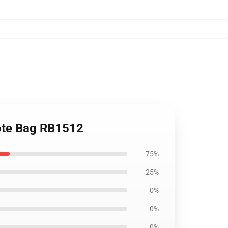
Tote Bag RB1512
75%
25%
0%
0%
0%