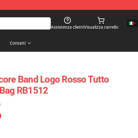
Assistenza clienti
Visualizza carrello
Contatti
core Band Logo Rosso Tutto
 Bag RB1512
)