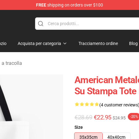
FREE
shipping on orders over $100
dise Store
zio
Acquista per categoria
Tracciamento ordine
Blog
a tracolla
American Metal
Su Stampa Tote
(4 customer reviews
€28.69
€22.95
-20%
$24.95
Size
35x35cm
40x40cm