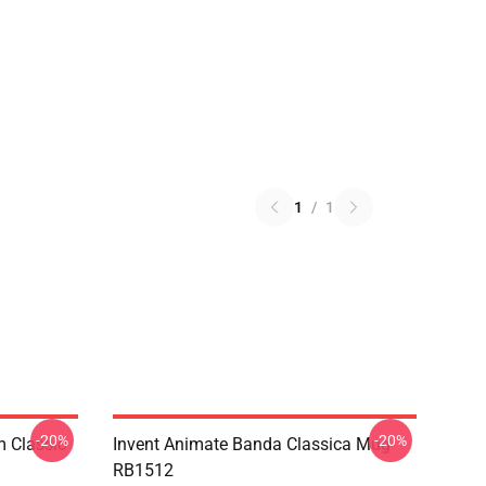
1
/
1
-20%
-20%
m Classic
Invent Animate Banda Classica Mug
RB1512