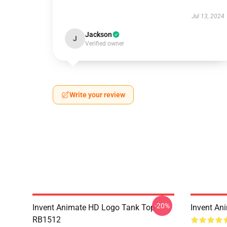
Jul 13, 2024
Jackson
J
Verified owner
Write your review
-20%
Invent Animate HD Logo Tank Top
Invent An
RB1512