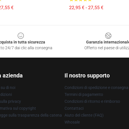
27,55 €
22,95 € - 27,55 €
cquista in tutta sicurezza
Garanzia internazional
to 24/7 dai clic alla consegna
Offerto nel paese di utiliz
a azienda
Il nostro supporto
su di noi
Condizioni di spedizione e consegna
dizioni
Termini di pagamento
ulla privacy
Condizioni di ritorno e rimborso
mativa sul copyright
Contattaci
gge sulla trasparenza della catena
Aiuto del cliente (FAQ)
Whosale