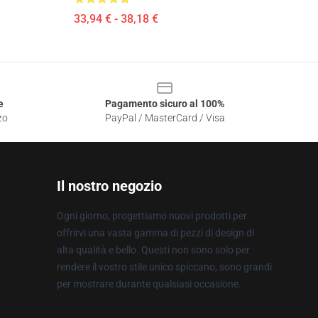
33,94 € - 38,18 €
e
Pagamento sicuro al 100%
zo
PayPal / MasterCard / Visa
Il nostro negozio
Ogni giorno, progettiamo nuovi prodotti per
offrirvi una vasta gamma di pezzi di design di
alta qualità e bello. Questi non sono solo per
rendere il vostro stile unico spiccano, sono grandi
per mostrare durante qualsiasi occasione.